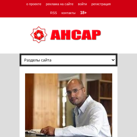
о проекте
реклама на сайте
войти
регистрация
18+
RSS
контакты