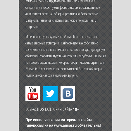
регионах России и предлагает вниманию читателей как
оперативную новостную информацию, так и эксклюзивные
аналитические статьи, обзоры, религиозно-богословские
материалы, мнения известных экспертов по различным
вопросам.
Материалы, публикуемые на «Ансар.Ru», рассчитаны на
самую широкую аудиторию. Сайт освещает как собственно
религиозную, так и политическую, экономическую, культурную,
общественную жизнь мусульман России и зарубежья. Одной из
наиболее актуальных тем, которые находят место на страницах
"Ансар.Ru", является развитие исламской банковской сферы,
исламских финансов и халяль-индустрии.
ВОЗРАСТНАЯ КАТЕГОРИЯ САЙТА
18+
При использовании материалов сайта
гиперссылка на
www.ansar.ru
обязательна!