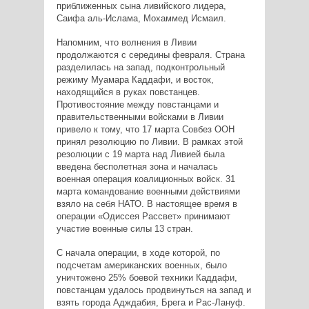
приближенных сына ливийского лидера,
Саифа аль-Ислама, Мохаммед Исмаил.
Напомним, что волнения в Ливии
продолжаются с середины февраля. Страна
разделилась на запад, подконтрольный
режиму Муамара Каддафи, и восток,
находящийся в руках повстанцев.
Противостояние между повстанцами и
правительственными войсками в Ливии
привело к тому, что 17 марта Совбез ООН
принял резолюцию по Ливии. В рамках этой
резолюции с 19 марта над Ливией была
введена бесполетная зона и началась
военная операция коалиционных войск. 31
марта командование военными действиями
взяло на себя НАТО. В настоящее время в
операции «Одиссея Рассвет» принимают
участие военные силы 13 стран.
С начала операции, в ходе которой, по
подсчетам американских военных, было
уничтожено 25% боевой техники Каддафи,
повстанцам удалось продвинуться на запад и
взять города Адждабия, Брега и Рас-Лануф.