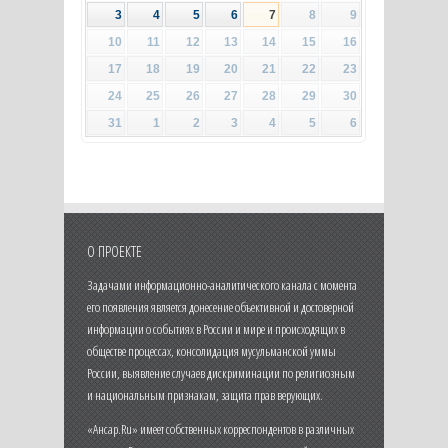
3
4
5
6
7
8
9
10
11
12
13
14
15
16
17
18
19
20
21
22
23
24
25
26
27
28
29
30
31
1
2
3
4
5
6
О ПРОЕКТЕ
Задачами информационно-аналитического канала с момента
его появления является донесение объективной и достоверной
информации о событиях в России и мире и происходящих в
обществе процессах, консолидация мусульманской уммы
России, выявление случаев дискриминации по религиозным
и национальным признакам, защита прав верующих.
«Ансар.Ru» имеет собственных корреспондентов в различных