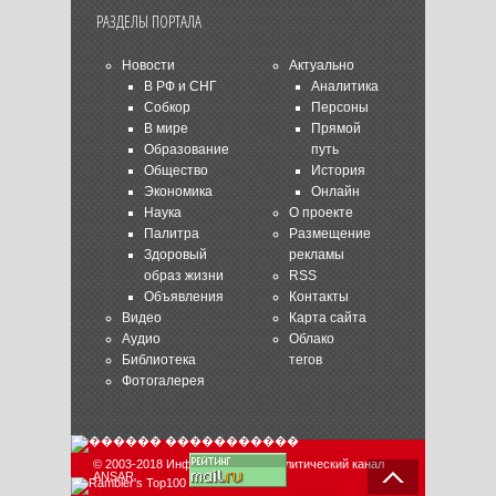
РАЗДЕЛЫ ПОРТАЛА
Новости
Актуально
В РФ и СНГ
Аналитика
Собкор
Персоны
В мире
Прямой
Образование
путь
Общество
История
Экономика
Онлайн
Наука
О проекте
Палитра
Размещение
Здоровый
рекламы
образ жизни
RSS
Объявления
Контакты
Видео
Карта сайта
Аудио
Облако
Библиотека
тегов
Фотогалерея
© 2003-2018 Информационно-аналитический канал
ANSAR