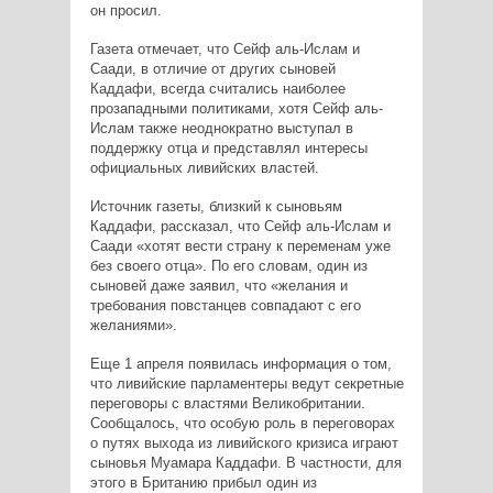
он просил.
Газета отмечает, что Сейф аль-Ислам и
Саади, в отличие от других сыновей
Каддафи, всегда считались наиболее
прозападными политиками, хотя Сейф аль-
Ислам также неоднократно выступал в
поддержку отца и представлял интересы
официальных ливийских властей.
Источник газеты, близкий к сыновьям
Каддафи, рассказал, что Сейф аль-Ислам и
Саади «хотят вести страну к переменам уже
без своего отца». По его словам, один из
сыновей даже заявил, что «желания и
требования повстанцев совпадают с его
желаниями».
Еще 1 апреля появилась информация о том,
что ливийские парламентеры ведут секретные
переговоры с властями Великобритании.
Сообщалось, что особую роль в переговорах
о путях выхода из ливийского кризиса играют
сыновья Муамара Каддафи. В частности, для
этого в Британию прибыл один из