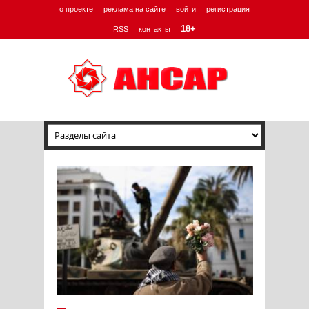
о проекте
реклама на сайте
войти
регистрация
18+
RSS
контакты