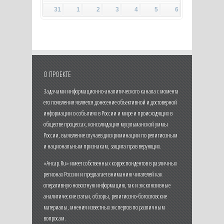
31
1
2
3
4
5
6
О ПРОЕКТЕ
Задачами информационно-аналитического канала с момента
его появления является донесение объективной и достоверной
информации о событиях в России и мире и происходящих в
обществе процессах, консолидация мусульманской уммы
России, выявление случаев дискриминации по религиозным
и национальным признакам, защита прав верующих.
«Ансар.Ru» имеет собственных корреспондентов в различных
регионах России и предлагает вниманию читателей как
оперативную новостную информацию, так и эксклюзивные
аналитические статьи, обзоры, религиозно-богословские
материалы, мнения известных экспертов по различным
вопросам.