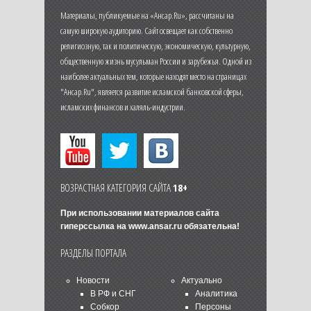
Материалы, публикуемые на «Ансар.Ru», рассчитаны на
самую широкую аудиторию. Сайт освещает как собственно
религиозную, так и политическую, экономическую, культурную,
общественную жизнь мусульман России и зарубежья. Одной из
наиболее актуальных тем, которые находят место на страницах
"Ансар.Ru", является развитие исламской банковской сферы,
исламских финансов и халяль-индустрии.
ВОЗРАСТНАЯ КАТЕГОРИЯ САЙТА
18+
При использовании материалов сайта
гиперссылка на
www.ansar.ru
обязательна!
РАЗДЕЛЫ ПОРТАЛА
Новости
Актуально
В РФ и СНГ
Аналитика
Собкор
Персоны