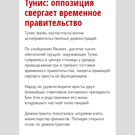
Тунис: оппозиция
свергает временное
правительство
Тунис вновь захлестнула волна
антиправительственных демонстраций.
По сообщению Reuters, десятки тысяч
обитателей трущоб, окружающих Тунис,
собрались в центре столицы у дворца
премьер-министра и требуют отставки
временного правительства, запрета правящей
партии и ареста ее функционеров.
Народ не удовлетворили аресты двух
ближайших советников изгнанного президента
Бен Али и родственника его жены,
владевшего частной телестанцией.
Демонстранты попытались штурмом взять
министерство финансов. Полиция открыла
огонь по демонстрантам.