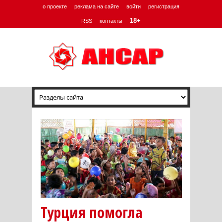
о проекте
реклама на сайте
войти
регистрация
18+
RSS
контакты
Турция помогла