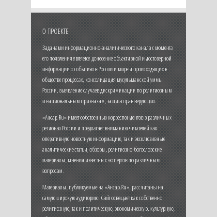
О ПРОЕКТЕ
Задачами информационно-аналитического канала с момента
его появления является донесение объективной и достоверной
информации о событиях в России и мире и происходящих в
обществе процессах, консолидация мусульманской уммы
России, выявление случаев дискриминации по религиозным
и национальным признакам, защита прав верующих.
«Ансар.Ru» имеет собственных корреспондентов в различных
регионах России и предлагает вниманию читателей как
оперативную новостную информацию, так и эксклюзивные
аналитические статьи, обзоры, религиозно-богословские
материалы, мнения известных экспертов по различным
вопросам.
Материалы, публикуемые на «Ансар.Ru», рассчитаны на
самую широкую аудиторию. Сайт освещает как собственно
религиозную, так и политическую, экономическую, культурную,