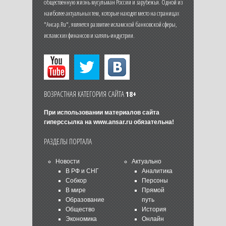
общественную жизнь мусульман России и зарубежья. Одной из
наиболее актуальных тем, которые находят место на страницах
"Ансар.Ru", является развитие исламской банковской сферы,
исламских финансов и халяль-индустрии.
ВОЗРАСТНАЯ КАТЕГОРИЯ САЙТА
18+
При использовании материалов сайта
гиперссылка на
www.ansar.ru
обязательна!
РАЗДЕЛЫ ПОРТАЛА
Новости
Актуально
В РФ и СНГ
Аналитика
Собкор
Персоны
В мире
Прямой
Образование
путь
Общество
История
Экономика
Онлайн