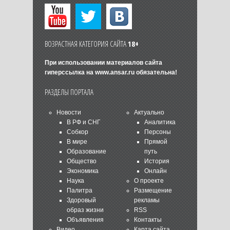
ВОЗРАСТНАЯ КАТЕГОРИЯ САЙТА
18+
При использовании материалов сайта
гиперссылка на
www.ansar.ru
обязательна!
РАЗДЕЛЫ ПОРТАЛА
Новости
Актуально
В РФ и СНГ
Аналитика
Собкор
Персоны
В мире
Прямой
Образование
путь
Общество
История
Экономика
Онлайн
Наука
О проекте
Палитра
Размещение
Здоровый
рекламы
образ жизни
RSS
Объявления
Контакты
Видео
Карта сайта