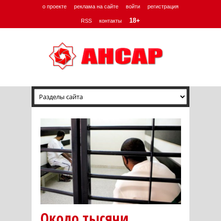
о проекте
реклама на сайте
войти
регистрация
18+
RSS
контакты
Около тысячи