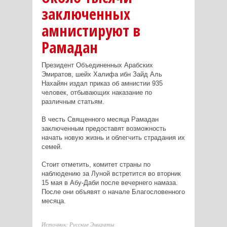
заключенных
амнистируют в
Рамадан
П
резидент Объединенных Арабских
Эмиратов, ш
ейх Халифа ибн Зайд Аль
Нахайян издал приказ об амнистии 935
человек, отбывающих наказание по
различным статьям.
В честь Священного месяца Рамадан
заключенным предоставят возможность
начать новую жизнь и облегчить страдания их
семей.
Стоит отметить, комитет страны по
наблюдению за Луной встретится во вторник
15 мая в Абу-Даби после вечернего намаза.
После они объявят о начале Благословенного
месяца.
Источник: Русские Эмираты