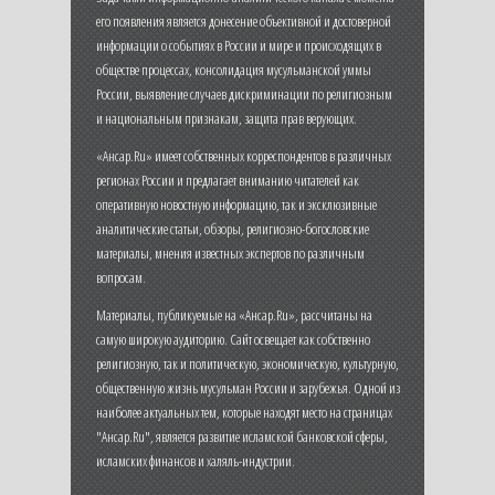
его появления является донесение объективной и достоверной
информации о событиях в России и мире и происходящих в
обществе процессах, консолидация мусульманской уммы
России, выявление случаев дискриминации по религиозным
и национальным признакам, защита прав верующих.
«Ансар.Ru» имеет собственных корреспондентов в различных
регионах России и предлагает вниманию читателей как
оперативную новостную информацию, так и эксклюзивные
аналитические статьи, обзоры, религиозно-богословские
материалы, мнения известных экспертов по различным
вопросам.
Материалы, публикуемые на «Ансар.Ru», рассчитаны на
самую широкую аудиторию. Сайт освещает как собственно
религиозную, так и политическую, экономическую, культурную,
общественную жизнь мусульман России и зарубежья. Одной из
наиболее актуальных тем, которые находят место на страницах
"Ансар.Ru", является развитие исламской банковской сферы,
исламских финансов и халяль-индустрии.