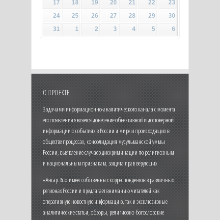
17
18
19
20
21
22
23
24
25
26
27
28
29
30
31
1
2
3
4
5
6
О ПРОЕКТЕ
Задачами информационно-аналитического канала с момента
его появления является донесение объективной и достоверной
информации о событиях в России и мире и происходящих в
обществе процессах, консолидация мусульманской уммы
России, выявление случаев дискриминации по религиозным
и национальным признакам, защита прав верующих.
«Ансар.Ru» имеет собственных корреспондентов в различных
регионах России и предлагает вниманию читателей как
оперативную новостную информацию, так и эксклюзивные
аналитические статьи, обзоры, религиозно-богословские