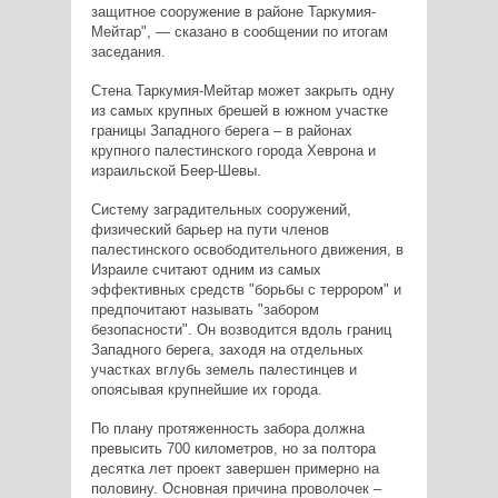
защитное сооружение в районе Таркумия-
Мейтар", — сказано в сообщении по итогам
заседания.
Стена Таркумия-Мейтар может закрыть одну
из самых крупных брешей в южном участке
границы Западного берега – в районах
крупного палестинского города Хеврона и
израильской Беер-Шевы.
Систему заградительных сооружений,
физический барьер на пути членов
палестинского освободительного движения, в
Израиле считают одним из самых
эффективных средств "борьбы с террором" и
предпочитают называть "забором
безопасности". Он возводится вдоль границ
Западного берега, заходя на отдельных
участках вглубь земель палестинцев и
опоясывая крупнейшие их города.
По плану протяженность забора должна
превысить 700 километров, но за полтора
десятка лет проект завершен примерно на
половину. Основная причина проволочек –