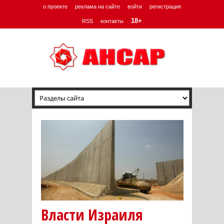
о проекте
реклама на сайте
войти
регистрация
18+
RSS
контакты
Власти Израиля