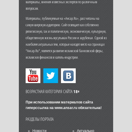
материалы, мнения известных экспертов по различным
вопросам.
Материалы, публикуемые на «Ансар.Ru», рассчитаны на
самую широкую аудиторию. Сайт освещает как собственно
религиозную, так и политическую, экономическую, культурную,
общественную жизнь мусульман России и зарубежья. Одной из
наиболее актуальных тем, которые находят место на страницах
"Ансар.Ru", является развитие исламской банковской сферы,
исламских финансов и халяль-индустрии.
ВОЗРАСТНАЯ КАТЕГОРИЯ САЙТА
18+
При использовании материалов сайта
гиперссылка на
www.ansar.ru
обязательна!
РАЗДЕЛЫ ПОРТАЛА
Новости
Актуально