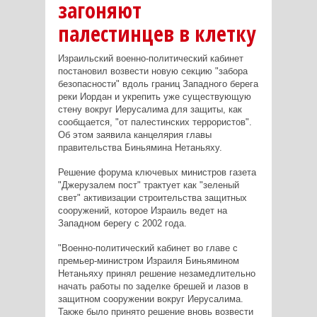
загоняют
палестинцев в клетку
Израильский военно-политический кабинет
постановил возвести новую секцию "забора
безопасности" вдоль границ Западного берега
реки Иордан и укрепить уже существующую
стену вокруг Иерусалима для защиты, как
сообщается, "от палестинских террористов".
Об этом заявила канцелярия главы
правительства Биньямина Нетаньяху.
Решение форума ключевых министров газета
"Джерузалем пост" трактует как "зеленый
свет" активизации строительства защитных
сооружений, которое Израиль ведет на
Западном берегу с 2002 года.
"Военно-политический кабинет во главе с
премьер-министром Израиля Биньямином
Нетаньяху принял решение незамедлительно
начать работы по заделке брешей и лазов в
защитном сооружении вокруг Иерусалима.
Также было принято решение вновь возвести