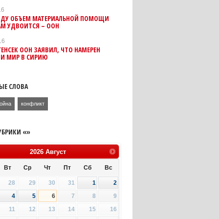
16
 ГОДУ ОБЪЕМ МАТЕРИАЛЬНОЙ ПОМОЩИ
АМ УДВОИТСЯ – ООН
16
ЕНСЕК ООН ЗАЯВИЛ, ЧТО НАМЕРЕН
ТИ МИР В СИРИЮ
ЫЕ СЛОВА
ойна
конфликт
УБРИКИ «»
2026
Август
Вт
Ср
Чт
Пт
Сб
Вс
28
29
30
31
1
2
4
5
6
7
8
9
11
12
13
14
15
16