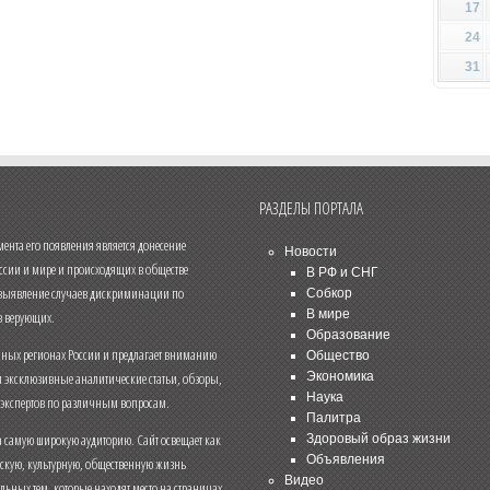
17
24
31
РАЗДЕЛЫ ПОРТАЛА
нта его появления является донесение
Новости
ссии и мире и происходящих в обществе
В РФ и СНГ
 выявление случаев дискриминации по
Собкор
В мире
 верующих.
Образование
чных регионах России и предлагает вниманию
Общество
и эксклюзивные аналитические статьи, обзоры,
Экономика
Наука
 экспертов по различным вопросам.
Палитра
 самую широкую аудиторию. Сайт освещает как
Здоровый образ жизни
Объявления
ескую, культурную, общественную жизнь
Видео
льных тем, которые находят место на страницах