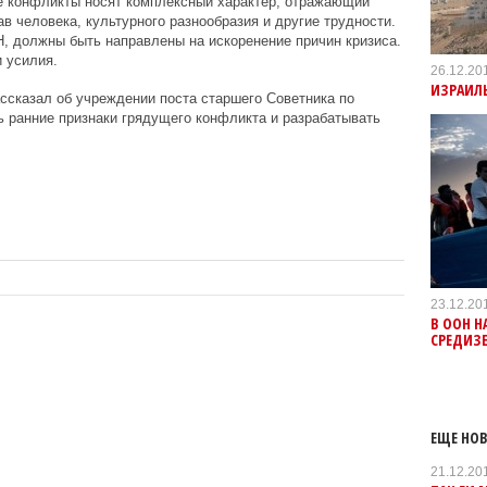
е конфликты носят комплексный характер, отражающий
в человека, культурного разнообразия и другие трудности.
, должны быть направлены на искоренение причин кризиса.
 усилия.
26.12.20
ИЗРАИЛ
ассказал об учреждении поста старшего Советника по
ть ранние признаки грядущего конфликта и разрабатывать
23.12.20
В ООН Н
СРЕДИЗЕ
ЕЩЕ НОВ
21.12.20