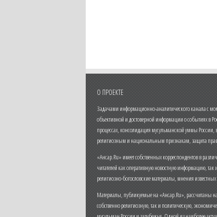
О ПРОЕКТЕ
Задачами информационно-аналитического канала с моме
объективной и достоверной информации о событиях в Ро
процессах, консолидация мусульманской уммы России,
религиозным и национальным признакам, защита прав
«Ансар.Ru» имеет собственных корреспондентов в разли
читателей как оперативную новостную информацию, так 
религиозно-богословские материалы, мнения известных
Материалы, публикуемые на «Ансар.Ru», рассчитаны на
собственно религиозную, так и политическую, экономич
мусульман России и зарубежья. Одной из наиболее актуа