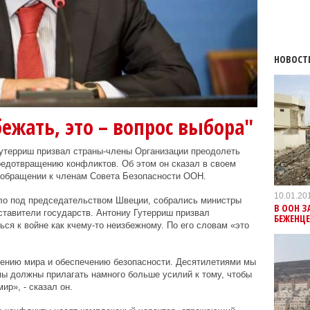
НОВОСТ
жать, это – вопрос выбора"
утерриш призвал страны-члены Организации преодолеть
редотвращению конфликтов. Об этом он сказал в своем
 обращении к членам Совета Безопасности ООН.
10.01.20
ило под председательством Швеции, собрались министры
В ООН З
ставители государств. Антониу Гутерриш призвал
БЕЖЕНЦ
ся к войне как кчему-то неизбежному. По его словам «это
ению мира и обеспечению безопасности. Десятилетиями мы
ы должны прилагать намного больше усилий к тому, чтобы
р», - сказал он.