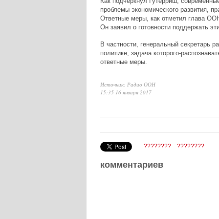
Как подчеркнул Гутерриш, современны
проблемы экономического развития, пра
Ответные меры, как отметил глава ООН
Он заявил о готовности поддержать эти
В частности, генеральный секретарь р
политике, задача которого-распознава
ответные меры.
Источник: Радио ООН
15:35 16 января 2017
????????
????????
комментариев