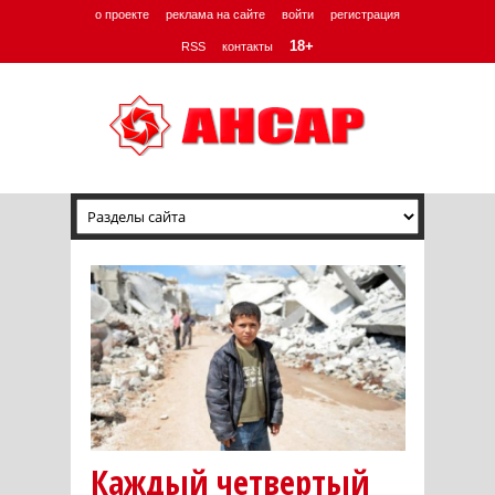
о проекте
реклама на сайте
войти
регистрация
18+
RSS
контакты
Каждый четвертый