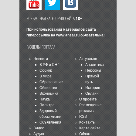
ВОЗРАСТНАЯ КАТЕГОРИЯ САЙТА
18+
При использовании материалов сайта
гиперссылка на
www.ansar.ru
обязательна!
РАЗДЕЛЫ ПОРТАЛА
Новости
Актуально
В РФ и СНГ
Аналитика
Собкор
Персоны
В мире
Прямой
Образование
путь
Общество
История
Экономика
Онлайн
Наука
О проекте
Палитра
Размещение
Здоровый
рекламы
образ жизни
RSS
Объявления
Контакты
Видео
Карта сайта
Аудио
Облако