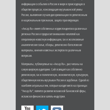
информации о событиях в России и мире и происходящих в
обществе процессах, консолидация мусульманской уммы
России, выявление случаев дискриминации по религиозным
и национальным признакам, защита прав верующих.
«Ансар.Ru» имеет собственных корреспондентов в различных
регионах России и предлагает вниманию читателей как
оперативную новостную информацию, так и эксклюзивные
аналитические статьи, обзоры, религиозно-богословские
материалы, мнения известных экспертов по различным
вопросам.
Материалы, публикуемые на «Ансар.Ru», рассчитаны на
самую широкую аудиторию. Сайт освещает как собственно
религиозную, так и политическую, экономическую, культурную,
общественную жизнь мусульман России и зарубежья. Одной из
наиболее актуальных тем, которые находят место на страницах
"Ансар.Ru", является развитие исламской банковской сферы,
исламских финансов и халяль-индустрии.