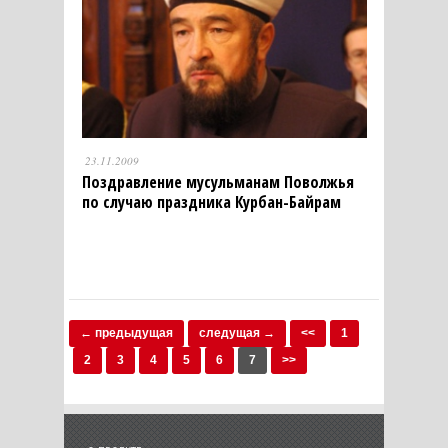
23.11.2009
Поздравление мусульманам Поволжья
по случаю праздника Курбан-Байрам
← предыдущая
следущая →
<<
1
2
3
4
5
6
7
>>