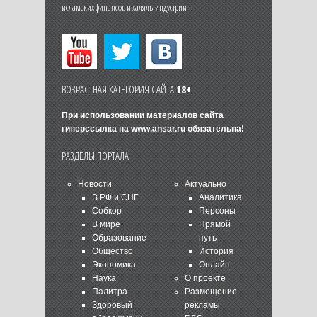
исламских финансов и халяль-индустрии.
ВОЗРАСТНАЯ КАТЕГОРИЯ САЙТА
18+
При использовании материалов сайта
гиперссылка на
www.ansar.ru
обязательна!
РАЗДЕЛЫ ПОРТАЛА
Новости
Актуально
В РФ и СНГ
Аналитика
Собкор
Персоны
В мире
Прямой
Образование
путь
Общество
История
Экономика
Онлайн
Наука
О проекте
Палитра
Размещение
Здоровый
рекламы