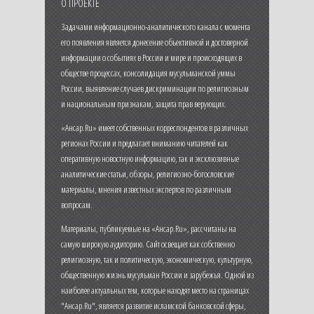
О ПРОЕКТЕ
Задачами информационно-аналитического канала с момента
его появления является донесение объективной и достоверной
информации о событиях в России и мире и происходящих в
обществе процессах, консолидация мусульманской уммы
России, выявление случаев дискриминации по религиозным
и национальным признакам, защита прав верующих.
«Ансар.Ru» имеет собственных корреспондентов в различных
регионах России и предлагает вниманию читателей как
оперативную новостную информацию, так и эксклюзивные
аналитические статьи, обзоры, религиозно-богословские
материалы, мнения известных экспертов по различным
вопросам.
Материалы, публикуемые на «Ансар.Ru», рассчитаны на
самую широкую аудиторию. Сайт освещает как собственно
религиозную, так и политическую, экономическую, культурную,
общественную жизнь мусульман России и зарубежья. Одной из
наиболее актуальных тем, которые находят место на страницах
"Ансар.Ru", является развитие исламской банковской сферы,