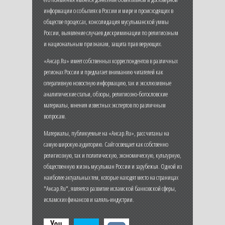
информации о событиях в России и мире и происходящих в
обществе процессах, консолидация мусульманской уммы
России, выявление случаев дискриминации по религиозным
и национальным признакам, защита прав верующих.
«Ансар.Ru» имеет собственных корреспондентов в различных
регионах России и предлагает вниманию читателей как
оперативную новостную информацию, так и эксклюзивные
аналитические статьи, обзоры, религиозно-богословские
материалы, мнения известных экспертов по различным
вопросам.
Материалы, публикуемые на «Ансар.Ru», рассчитаны на
самую широкую аудиторию. Сайт освещает как собственно
религиозную, так и политическую, экономическую, культурную,
общественную жизнь мусульман России и зарубежья. Одной из
наиболее актуальных тем, которые находят место на страницах
"Ансар.Ru", является развитие исламской банковской сферы,
исламских финансов и халяль-индустрии.