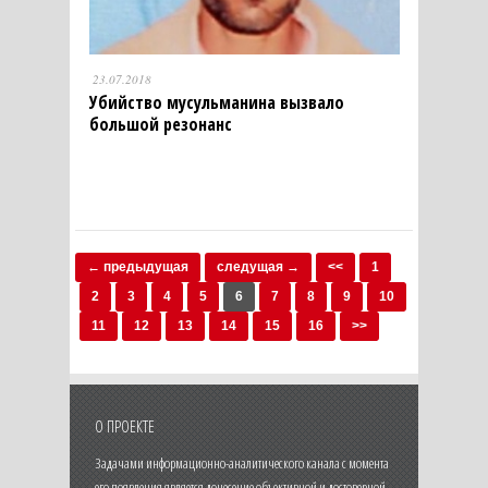
23.07.2018
Убийство мусульманина вызвало
большой резонанс
← предыдущая
следущая →
<<
1
2
3
4
5
6
7
8
9
10
11
12
13
14
15
16
>>
О ПРОЕКТЕ
Задачами информационно-аналитического канала с момента
его появления является донесение объективной и достоверной