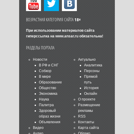
ВОЗРАСТНАЯ КАТЕГОРИЯ САЙТА
18+
При использовании материалов сайта
гиперссылка на
www.ansar.ru
обязательна!
РАЗДЕЛЫ ПОРТАЛА
Новости
Актуально
В РФ и СНГ
Аналитика
Собкор
Персоны
В мире
Прямой
Образование
путь
Общество
История
Экономика
Онлайн
Наука
О проекте
Палитра
Размещение
Здоровый
рекламы
образ жизни
RSS
Объявления
Контакты
Видео
Карта сайта
Аудио
Облако