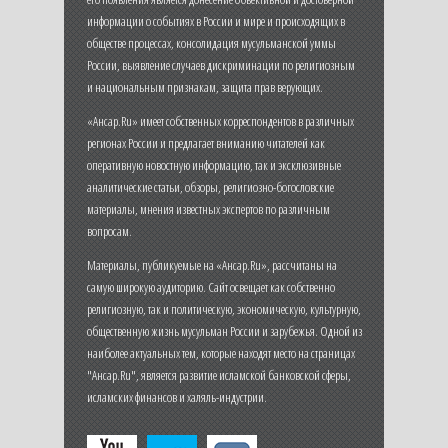
информации о событиях в России и мире и происходящих в
обществе процессах, консолидация мусульманской уммы
России, выявление случаев дискриминации по религиозным
и национальным признакам, защита прав верующих.
«Ансар.Ru» имеет собственных корреспондентов в различных
регионах России и предлагает вниманию читателей как
оперативную новостную информацию, так и эксклюзивные
аналитические статьи, обзоры, религиозно-богословские
материалы, мнения известных экспертов по различным
вопросам.
Материалы, публикуемые на «Ансар.Ru», рассчитаны на
самую широкую аудиторию. Сайт освещает как собственно
религиозную, так и политическую, экономическую, культурную,
общественную жизнь мусульман России и зарубежья. Одной из
наиболее актуальных тем, которые находят место на страницах
"Ансар.Ru", является развитие исламской банковской сферы,
исламских финансов и халяль-индустрии.