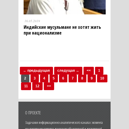
16.05.2019
Индийские мусульмане не хотят жить
при национализме
← предыдущая
следущая →
<<
1
2
3
4
5
6
7
8
9
10
11
12
>>
О ПРОЕКТЕ
Задачами информационно-аналитического канала с момента
его появления является донесение объективной и достоверной