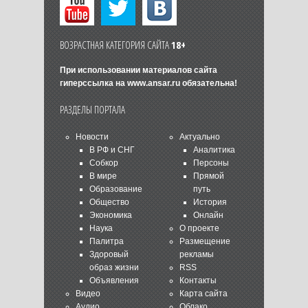
ВОЗРАСТНАЯ КАТЕГОРИЯ САЙТА
18+
При использовании материалов сайта
гиперссылка на
www.ansar.ru
обязательна!
РАЗДЕЛЫ ПОРТАЛА
Новости
Актуально
В РФ и СНГ
Аналитика
Собкор
Персоны
В мире
Прямой
Образование
путь
Общество
История
Экономика
Онлайн
Наука
О проекте
Палитра
Размещение
Здоровый
рекламы
образ жизни
RSS
Объявления
Контакты
Видео
Карта сайта
Аудио
Облако