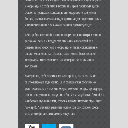
информации о событиях в России и мире и происходящих в
обществе процессах, консолидация мусульманской уммы
России, выявление случаев дискриминации по религиозным
и национальным признакам, защита прав верующих.
«Ансар.Ru» имеет собственных корреспондентов в различных
регионах России и предлагает вниманию читателей как
оперативную новостную информацию, так и эксклюзивные
аналитические статьи, обзоры, религиозно-богословские
материалы, мнения известных экспертов по различным
вопросам.
Материалы, публикуемые на «Ансар.Ru», рассчитаны на
самую широкую аудиторию. Сайт освещает как собственно
религиозную, так и политическую, экономическую, культурную,
общественную жизнь мусульман России и зарубежья. Одной из
наиболее актуальных тем, которые находят место на страницах
"Ансар.Ru", является развитие исламской банковской сферы,
исламских финансов и халяль-индустрии.