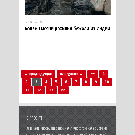
17.01.2019
Более тысячи рохинья бежали из Индии
← предыдущая
следущая →
<<
1
2
3
4
5
6
7
8
9
10
11
12
13
>>
О ПРОЕКТЕ
Задачами информационно-аналитического канала с момента
его появления является донесение объективной и достоверной