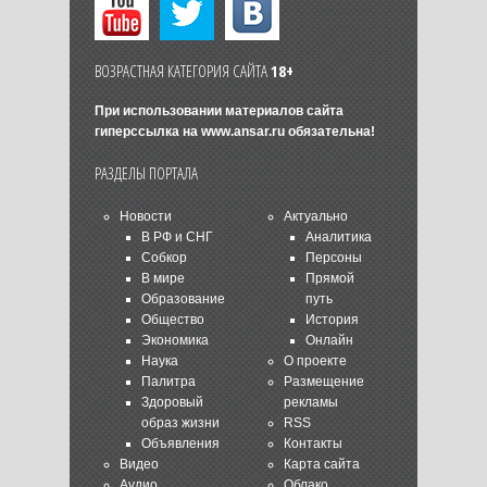
ВОЗРАСТНАЯ КАТЕГОРИЯ САЙТА
18+
При использовании материалов сайта
гиперссылка на
www.ansar.ru
обязательна!
РАЗДЕЛЫ ПОРТАЛА
Новости
Актуально
В РФ и СНГ
Аналитика
Собкор
Персоны
В мире
Прямой
Образование
путь
Общество
История
Экономика
Онлайн
Наука
О проекте
Палитра
Размещение
Здоровый
рекламы
образ жизни
RSS
Объявления
Контакты
Видео
Карта сайта
Аудио
Облако