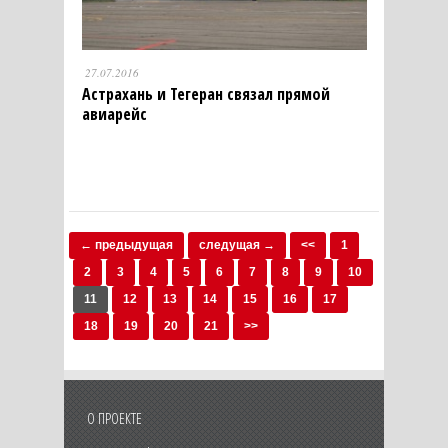
27.07.2016
Астрахань и Тегеран связал прямой
авиарейс
← предыдущая
следущая →
<<
1
2
3
4
5
6
7
8
9
10
11
12
13
14
15
16
17
18
19
20
21
>>
О ПРОЕКТЕ