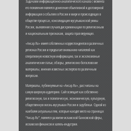
Задачами информационно-аналитического канала с момента
его появления является донесение объективной и достоверной
информации о событиях в России и мире и происходящих в
обществе процессах, консолидация мусульманской уммы
России, выявление случаев дискриминации по религиозным
и национальным признакам, защита прав верующих.
«Ансар.Ru» имеет собственных корреспондентов в различных
регионах России и предлагает вниманию читателей как
оперативную новостную информацию, так и эксклюзивные
аналитические статьи, обзоры, религиозно-богословские
материалы, мнения известных экспертов по различным
вопросам.
Материалы, публикуемые на «Ансар.Ru», рассчитаны на
самую широкую аудиторию. Сайт освещает как собственно
религиозную, так и политическую, экономическую, культурную,
общественную жизнь мусульман России и зарубежья. Одной из
наиболее актуальных тем, которые находят место на страницах
"Ансар.Ru", является развитие исламской банковской сферы,
исламских финансов и халяль-индустрии.