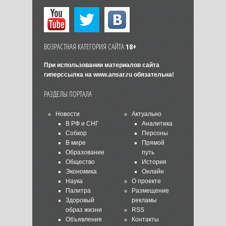
ВОЗРАСТНАЯ КАТЕГОРИЯ САЙТА
18+
При использовании материалов сайта
гиперссылка на
www.ansar.ru
обязательна!
РАЗДЕЛЫ ПОРТАЛА
Новости
Актуально
В РФ и СНГ
Аналитика
Собкор
Персоны
В мире
Прямой
Образование
путь
Общество
История
Экономика
Онлайн
Наука
О проекте
Палитра
Размещение
Здоровый
рекламы
образ жизни
RSS
Объявления
Контакты