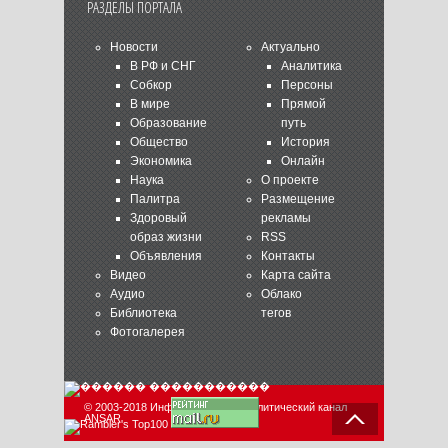
РАЗДЕЛЫ ПОРТАЛА
Новости
Актуально
В РФ и СНГ
Аналитика
Собкор
Персоны
В мире
Прямой
Образование
путь
Общество
История
Экономика
Онлайн
Наука
О проекте
Палитра
Размещение
Здоровый
рекламы
образ жизни
RSS
Объявления
Контакты
Видео
Карта сайта
Аудио
Облако
Библиотека
тегов
Фотогалерея
© 2003-2018 Информационно-аналитический канал
ANSAR