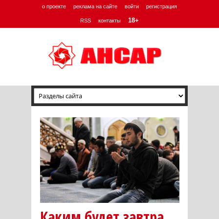
о проекте
реклама на сайте
войти
регистрация
18+
RSS
контакты
Каким будет завтра