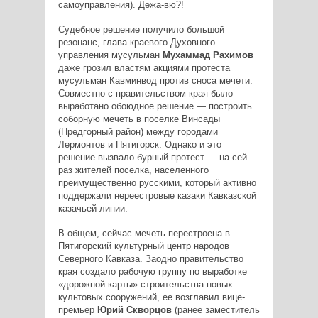
самоуправления). Дежа-вю?!
Судебное решение получило большой
резонанс, глава краевого Духовного
управления мусульман
Мухаммад Рахимов
даже грозил властям акциями протеста
мусульман Кавминвод против сноса мечети.
Совместно с правительством края было
выработано обоюдное решение — построить
соборную мечеть в поселке Винсады
(Предгорный район) между городами
Лермонтов и Пятигорск. Однако и это
решение вызвало бурный протест — на сей
раз жителей поселка, населенного
преимущественно русскими, который активно
поддержали нереестровые казаки Кавказской
казачьей линии.
В общем, сейчас мечеть перестроена в
Пятигорский культурный центр народов
Северного Кавказа. Заодно правительство
края создало рабочую группу по выработке
«дорожной карты» строительства новых
культовых сооружений, ее возглавил вице-
премьер
Юрий Скворцов
(ранее заместитель