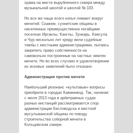
храма на месте вырубленного сквера между
музыкальной школой и школой № 103.
Но все же чаще всего копья ломают вокруг
мечетей. Скажем, суннитские общины в
населенных преимущественно ногайцами
поселках Иргаклы, Канглы, Зункарь, Каясула
и Чур несколько лет кряду вели судебные
тяжбы с местными администрациями, пытаясь
закрепить право собственности на
самовольно построенные на частных землях
мечети. Но во всех случаях в удовлетворении
их исковых заявлений было отказано.
Администрация против мечети
Наибольший резонанс «культовые» вопросы
приобрели в городах Кавминвод. Так, начиная
с июля 2013 года в арбитражных судах
разных инстанций рассматривается спор
администрации Кисловодска и местной
мусульманской общины по поводу
строительства соборной мечети в
Кольцовском сквере.