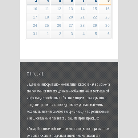
3
4
5
6
7
8
9
10
11
12
13
14
15
16
17
18
19
20
21
22
23
24
25
26
27
28
29
30
31
1
2
3
4
5
6
О ПРОЕКТЕ
Задачами информационно-аналитического канала с момента
его появления является донесение объективной и достоверной
информации о событиях в России и мире и происходящих в
обществе процессах, консолидация мусульманской уммы
России, выявление случаев дискриминации по религиозным
и национальным признакам, защита прав верующих.
«Ансар.Ru» имеет собственных корреспондентов в различных
регионах России и предлагает вниманию читателей как