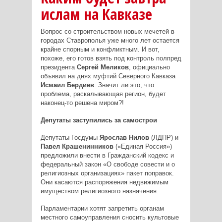
ислам на Кавказе
Вопрос со строительством новых мечетей в
городах Ставрополья уже много лет остается
крайне спорным и конфликтным. И вот,
похоже, его готов взять под контроль полпред
президента
Сергей Меликов
, официально
объявил на днях муфтий Северного Кавказа
Исмаил Бердиев
. Значит ли это, что
проблема, раскалывающая регион, будет
наконец-то решена миром?!
Депутаты заступились за самострои
Депутаты Госдумы
Ярослав Нилов
(ЛДПР) и
Павел Крашенинников
(«Единая Россия»)
предложили внести в Гражданский кодекс и
федеральный закон «О свободе совести и о
религиозных организациях» пакет поправок.
Они касаются распоряжения недвижимым
имуществом религиозного назначения.
Парламентарии хотят запретить органам
местного самоуправления сносить культовые