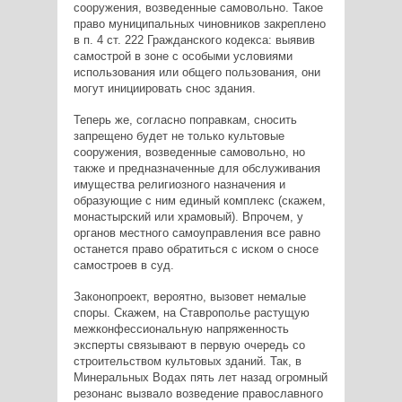
сооружения, возведенные самовольно. Такое
право муниципальных чиновников закреплено
в п. 4 ст. 222 Гражданского кодекса: выявив
самострой в зоне с особыми условиями
использования или общего пользования, они
могут инициировать снос здания.
Теперь же, согласно поправкам, сносить
запрещено будет не только культовые
сооружения, возведенные самовольно, но
также и предназначенные для обслуживания
имущества религиозного назначения и
образующие с ним единый комплекс (скажем,
монастырский или храмовый). Впрочем, у
органов местного самоуправления все равно
останется право обратиться с иском о сносе
самостроев в суд.
Законопроект, вероятно, вызовет немалые
споры. Скажем, на Ставрополье растущую
межконфессиональную напряженность
эксперты связывают в первую очередь со
строительством культовых зданий. Так, в
Минеральных Водах пять лет назад огромный
резонанс вызвало возведение православного