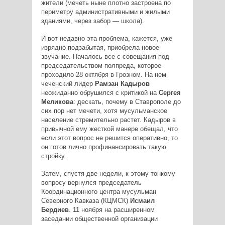
жители (мечеть ныне плотно застроена по
периметру административными и жилыми
зданиями, через забор — школа).
И вот недавно эта проблема, кажется, уже
изрядно подзабытая, приобрела новое
звучание. Началось все с совещания под
председательством полпреда, которое
проходило 28 октября в Грозном. На нем
чеченский лидер
Рамзан Кадыров
неожиданно обрушился с критикой на
Сергея
Меликова
: дескать, почему в Ставрополе до
сих пор нет мечети, хотя мусульманское
население стремительно растет. Кадыров в
привычной ему жесткой манере обещал, что
если этот вопрос не решится оперативно, то
он готов лично профинансировать такую
стройку.
Затем, спустя две недели, к этому тонкому
вопросу вернулся председатель
Координационного центра мусульман
Северного Кавказа (КЦМСК)
Исмаил
Бердиев
. 11 ноября на расширенном
заседании общественной организации