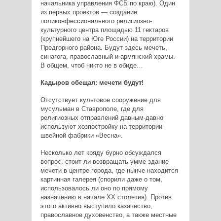
начальника управления ФСБ по краю). Один
из первых проектов — создание
поликонфессионального религиозно-
культурного центра площадью 11 гектаров
(крупнейшего на Юге России) на территории
Предгорного района. Будут здесь мечеть,
синагога, православный и армянский храмы.
В общем, чтоб никто не в обиде…
Кадыров обещал: мечети будут!
Отсутствует культовое сооружение для
мусульман в Ставрополе, где для
религиозных отправлений давным-давно
используют хозпостройку на территории
швейной фабрики «Весна».
Несколько лет кряду бурно обсуждался
вопрос, стоит ли возвращать умме здание
мечети в центре города, где нынче находится
картинная галерея (спорили даже о том,
использовалось ли оно по прямому
назначению в начале XX столетия). Против
этого активно выступило казачество,
православное духовенство, а также местные