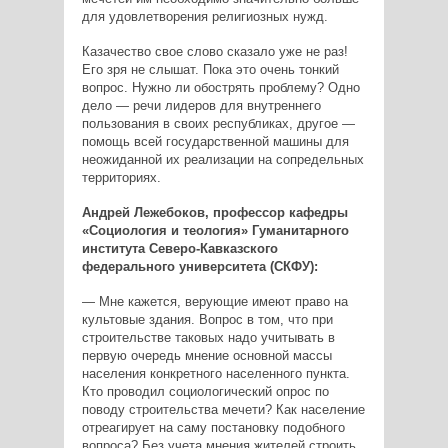
для удовлетворения религиозных нужд.
Казачество свое слово сказало уже не раз!
Его зря не слышат. Пока это очень тонкий
вопрос. Нужно ли обострять проблему? Одно
дело — речи лидеров для внутреннего
пользования в своих республиках, другое —
помощь всей государственной машины для
неожиданной их реализации на сопредельных
территориях.
Андрей Лежебоков, профессор кафедры
«Социология и теология» Гуманитарного
института Северо-Кавказского
федерального университета (СКФУ):
— Мне кажется, верующие имеют право на
культовые здания. Вопрос в том, что при
строительстве таковых надо учитывать в
первую очередь мнение основной массы
населения конкретного населенного пункта.
Кто проводил социологический опрос по
поводу строительства мечети? Как население
отреагирует на саму постановку подобного
вопроса? Без учета мнения жителей строить