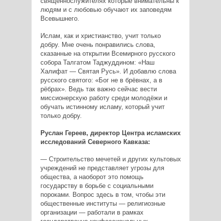
священнослужителях которые внимательны к
людям и с любовью обучают их заповедям
Всевышнего.
Ислам, как и христианство, учит только
добру. Мне очень понравились слова,
сказанные на открытии Всемирного русского
собора Талгатом Таджуддином: «Наш
Халифат — Святая Русь». И добавлю слова
русского святого: «Бог не в брёвнах, а в
рёбрах». Ведь так важно сейчас вести
миссионерскую работу среди молодёжи и
обучать истинному исламу, который учит
только добру.
Руслан Гереев, директор Центра исламских
исследований Северного Кавказа:
— Строительство мечетей и других культовых
учреждений не представляет угрозы для
общества, а наоборот это помощь
государству в борьбе с социальными
пороками. Вопрос здесь в том, чтобы эти
общественные институты — религиозные
организации — работали в рамках