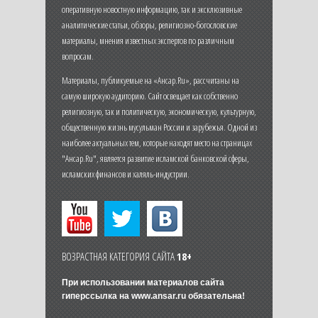
оперативную новостную информацию, так и эксклюзивные
аналитические статьи, обзоры, религиозно-богословские
материалы, мнения известных экспертов по различным
вопросам.
Материалы, публикуемые на «Ансар.Ru», рассчитаны на
самую широкую аудиторию. Сайт освещает как собственно
религиозную, так и политическую, экономическую, культурную,
общественную жизнь мусульман России и зарубежья. Одной из
наиболее актуальных тем, которые находят место на страницах
"Ансар.Ru", является развитие исламской банковской сферы,
исламских финансов и халяль-индустрии.
ВОЗРАСТНАЯ КАТЕГОРИЯ САЙТА
18+
При использовании материалов сайта
гиперссылка на
www.ansar.ru
обязательна!