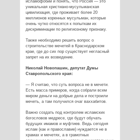
исламофобии и понять, что Россия — это
уникальная христиано-мусульманская
цивилизация, где проживает более 20
миллионов коренных мусульман, которые
очень чутко относятся к попыткам их
дискриминации по религиозному признаку.
Также необходимо решить вопрос о
строительстве мечетей в Краснодарском
крае, где до сих пор существует негласный
запрет на их возведение.
Николай Новопашин, депутат Думы
Ставропольского края:
— Я считаю, что суть вопроса не в мечети.
Есть масса примеров, когда собрали всем
миром деньги на добрые дела и построили
мечеть, а там получился очаг ваххабитов.
Важно создать под контролем исламских
богословов медресе, где будут обучать
будущих имамов и муфтиев. Ведь сегодня
ислам (как и православие) нуждается не в
храмах и мечетях, а в грамотных