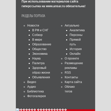
При использовании материалов сайта
гиперссылка на
www.ansar.ru
обязательна!
РАЗДЕЛЫ ПОРТАЛА
Новости
Актуально
В РФ и СНГ
Аналитика
Собкор
Персоны
В мире
Прямой
Образование
путь
Общество
История
Экономика
Онлайн
Наука
О проекте
Палитра
Размещение
Здоровый
рекламы
образ жизни
RSS
Объявления
Контакты
Видео
Карта сайта
Аудио
Облако
Библиотека
тегов
Фотогалерея