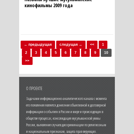
кинофильмы 2009 года
← предыдущая
следущая →
<<
1
2
3
4
5
6
7
8
9
10
>>
О ПРОЕКТЕ
Задачами информационно-аналитического канала с момента
его появления является донесение объективной и достоверной
информации о событиях в России и мире и происходящих в
обществе процессах, консолидация мусульманской уммы
России, выявление случаев дискриминации по религиозным
и национальным признакам, защита прав верующих.