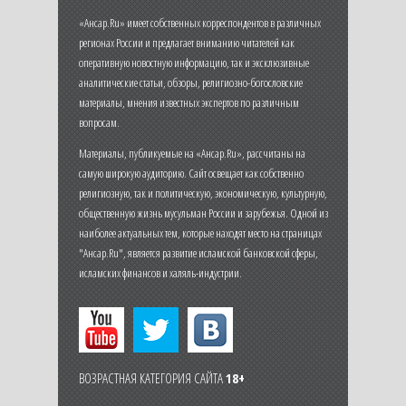
«Ансар.Ru» имеет собственных корреспондентов в различных
регионах России и предлагает вниманию читателей как
оперативную новостную информацию, так и эксклюзивные
аналитические статьи, обзоры, религиозно-богословские
материалы, мнения известных экспертов по различным
вопросам.
Материалы, публикуемые на «Ансар.Ru», рассчитаны на
самую широкую аудиторию. Сайт освещает как собственно
религиозную, так и политическую, экономическую, культурную,
общественную жизнь мусульман России и зарубежья. Одной из
наиболее актуальных тем, которые находят место на страницах
"Ансар.Ru", является развитие исламской банковской сферы,
исламских финансов и халяль-индустрии.
ВОЗРАСТНАЯ КАТЕГОРИЯ САЙТА
18+