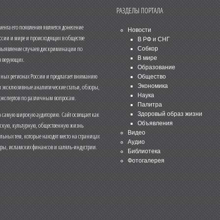
РАЗДЕЛЫ ПОРТАЛА
нта его появления является донесение
Новости
ссии и мире и происходящих в обществе
В РФ и СНГ
 выявление случаев дискриминации по
Собкор
В мире
 верующих.
Образование
чных регионах России и предлагает вниманию
Общество
и эксклюзивные аналитические статьи, обзоры,
Экономика
Наука
 экспертов по различным вопросам.
Палитра
 самую широкую аудиторию. Сайт освещает как
Здоровый образ жизни
Объявления
ескую, культурную, общественную жизнь
Видео
льных тем, которые находят место на страницах
Аудио
еры, исламских финансов и халяль-индустрии.
Библиотека
Фотогалерея