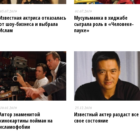
05.07.2019
01.07.2019
Известная актриса отказалась
Мусульманка в хиджабе
от шоу-бизнеса и выбрала
сыграла роль в «Человеке-
Ислам
пауке»
10.01.2019
25.12.2018
Автор знаменитой
Известный актер раздаст все
кинокартины пойман на
свое состояние
исламофобии