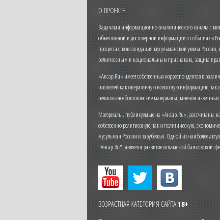
О ПРОЕКТЕ
Задачами информационно-аналитического канала с моме
объективной и достоверной информации о событиях в Ро
процессах, консолидация мусульманской уммы России,
религиозным и национальным признакам, защита прав
«Ансар.Ru» имеет собственных корреспондентов в разли
читателей как оперативную новостную информацию, так 
религиозно-богословские материалы, мнения известных
Материалы, публикуемые на «Ансар.Ru», рассчитаны на
собственно религиозную, так и политическую, экономич
мусульман России и зарубежья. Одной из наиболее актуа
"Ансар.Ru", является развитие исламской банковской сф
ВОЗРАСТНАЯ КАТЕГОРИЯ САЙТА
18+