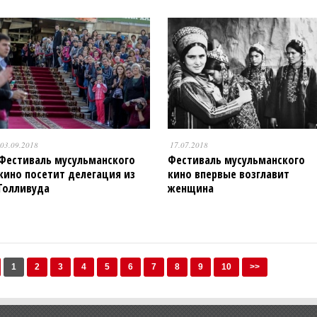
03.09.2018
17.07.2018
Фестиваль мусульманского
Фестиваль мусульманского
кино посетит делегация из
кино впервые возглавит
Голливуда
женщина
1
2
3
4
5
6
7
8
9
10
>>