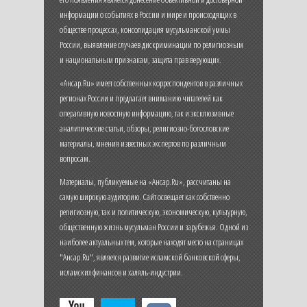
информации о событиях в России и мире и происходящих в
обществе процессах, консолидация мусульманской уммы
России, выявление случаев дискриминации по религиозным
и национальным признакам, защита прав верующих.
«Ансар.Ru» имеет собственных корреспондентов в различных
регионах России и предлагает вниманию читателей как
оперативную новостную информацию, так и эксклюзивные
аналитические статьи, обзоры, религиозно-богословские
материалы, мнения известных экспертов по различным
вопросам.
Материалы, публикуемые на «Ансар.Ru», рассчитаны на
самую широкую аудиторию. Сайт освещает как собственно
религиозную, так и политическую, экономическую, культурную,
общественную жизнь мусульман России и зарубежья. Одной из
наиболее актуальных тем, которые находят место на страницах
"Ансар.Ru", является развитие исламской банковской сферы,
исламских финансов и халяль-индустрии.