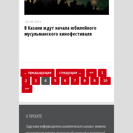
02.09.2014
В Казани ждут начала юбилейного
мусульманского кинофестиваля
← предыдущая
следущая →
<<
1
2
3
4
5
6
7
8
9
10
>>
О ПРОЕКТЕ
Задачами информационно-аналитического канала с момента
его появления является донесение объективной и достоверной