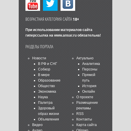
ВОЗРАСТНАЯ КАТЕГОРИЯ САЙТА
18+
При использовании материалов сайта
гиперссылка на
www.ansar.ru
обязательна!
РАЗДЕЛЫ ПОРТАЛА
Новости
Актуально
В РФ и СНГ
Аналитика
Собкор
Персоны
В мире
Прямой
Образование
путь
Общество
История
Экономика
Онлайн
Наука
О проекте
Палитра
Размещение
Здоровый
рекламы
образ жизни
RSS
Объявления
Контакты
Видео
Карта сайта
Аудио
Облако