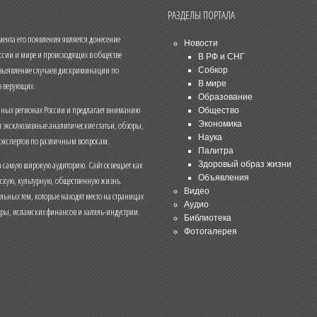
РАЗДЕЛЫ ПОРТАЛА
нта его появления является донесение
Новости
ссии и мире и происходящих в обществе
В РФ и СНГ
 выявление случаев дискриминации по
Собкор
В мире
 верующих.
Образование
чных регионах России и предлагает вниманию
Общество
и эксклюзивные аналитические статьи, обзоры,
Экономика
Наука
 экспертов по различным вопросам.
Палитра
 самую широкую аудиторию. Сайт освещает как
Здоровый образ жизни
Объявления
ескую, культурную, общественную жизнь
Видео
льных тем, которые находят место на страницах
Аудио
еры, исламских финансов и халяль-индустрии.
Библиотека
Фотогалерея