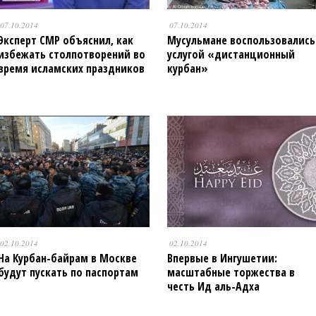
07.10.2014
07.10.2014
Эксперт СМР объяснил, как
Мусульмане воспользовались
избежать столпотворений во
услугой «дистанционный
время исламских праздников
курбан»
02.10.2014
02.10.2014
На Курбан-байрам в Москве
Впервые в Ингушетии:
будут пускать по паспортам
масштабные торжества в
честь Ид аль-Адха