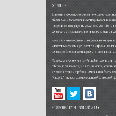
О ПРОЕКТЕ
Задачами информационно-аналитического канала с моме
объективной и достоверной информации о событиях в Ро
процессах, консолидация мусульманской уммы России,
религиозным и национальным признакам, защита прав
«Ансар.Ru» имеет собственных корреспондентов в разли
читателей как оперативную новостную информацию, так 
религиозно-богословские материалы, мнения известных
Материалы, публикуемые на «Ансар.Ru», рассчитаны на
собственно религиозную, так и политическую, экономич
мусульман России и зарубежья. Одной из наиболее актуа
"Ансар.Ru", является развитие исламской банковской сф
ВОЗРАСТНАЯ КАТЕГОРИЯ САЙТА
18+