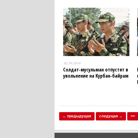
02.10.2014
Солдат-мусульман отпустят в
увольнение на Курбан-байрам
← предыдущая
следущая →
<<