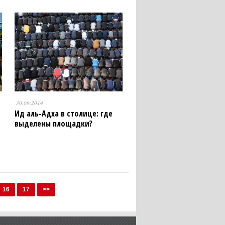
30.09.2014
Ид аль-Адха в столице: где
выделены площадки?
16
17
>>