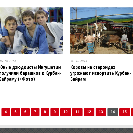
01.10.2014
01.10.2014
Юные дзюдоисты Ингушетии
Коровы на стероидах
получили барашков к Курбан-
угрожают испортить Курбан-
Байраму (+Фото)
Байрам
4
5
6
7
8
9
10
11
12
13
14
15