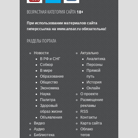
ВОЗРАСТНАЯ КАТЕГОРИЯ САЙТА
18+
При использовании материалов сайта
гиперссылка на
www.ansar.ru
обязательна!
РАЗДЕЛЫ ПОРТАЛА
Новости
Актуально
В РФ и СНГ
Аналитика
Собкор
Персоны
В мире
Прямой
Образование
путь
Общество
История
Экономика
Онлайн
Наука
О проекте
Палитра
Размещение
Здоровый
рекламы
образ жизни
RSS
Объявления
Контакты
Видео
Карта сайта
Аудио
Облако
Библиотека
тегов