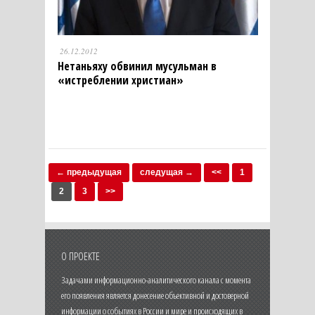
26.12.2012
Нетаньяху обвинил мусульман в
«истреблении христиан»
← предыдущая
следущая →
<<
1
2
3
>>
О ПРОЕКТЕ
Задачами информационно-аналитического канала с момента
его появления является донесение объективной и достоверной
информации о событиях в России и мире и происходящих в