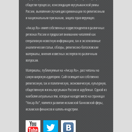
обществе процессах, консолидация мусульманской уммы
России, выявление случаев дискриминации по религиозным
и национальным признакам, защита прав верующих.
«Ансар.Ru» имеет собственных корреспондентов в различных
регионах России и предлагает вниманию читателей как
оперативную новостную информацию, так и эксклюзивные
аналитические статьи, обзоры, религиозно-богословские
материалы, мнения известных экспертов по различным
вопросам.
Материалы, публикуемые на «Ансар.Ru», рассчитаны на
самую широкую аудиторию. Сайт освещает как собственно
религиозную, так и политическую, экономическую, культурную,
общественную жизнь мусульман России и зарубежья. Одной из
наиболее актуальных тем, которые находят место на страницах
"Ансар.Ru", является развитие исламской банковской сферы,
исламских финансов и халяль-индустрии.