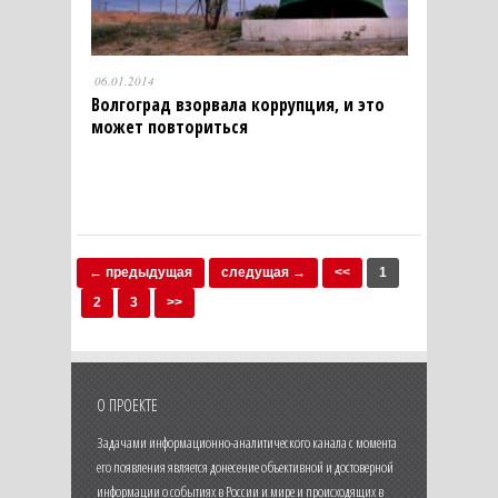
06.01.2014
Волгоград взорвала коррупция, и это
может повториться
← предыдущая
следущая →
<<
1
2
3
>>
О ПРОЕКТЕ
Задачами информационно-аналитического канала с момента
его появления является донесение объективной и достоверной
информации о событиях в России и мире и происходящих в