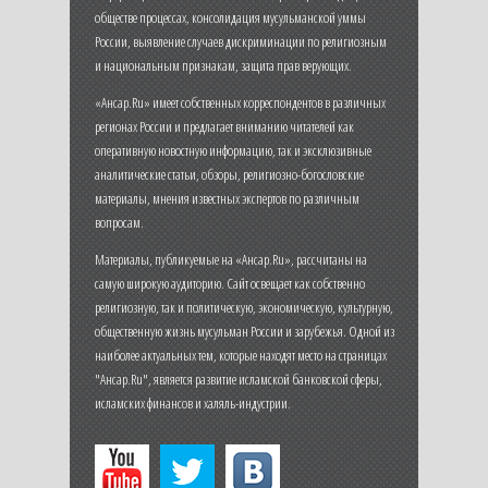
обществе процессах, консолидация мусульманской уммы
России, выявление случаев дискриминации по религиозным
и национальным признакам, защита прав верующих.
«Ансар.Ru» имеет собственных корреспондентов в различных
регионах России и предлагает вниманию читателей как
оперативную новостную информацию, так и эксклюзивные
аналитические статьи, обзоры, религиозно-богословские
материалы, мнения известных экспертов по различным
вопросам.
Материалы, публикуемые на «Ансар.Ru», рассчитаны на
самую широкую аудиторию. Сайт освещает как собственно
религиозную, так и политическую, экономическую, культурную,
общественную жизнь мусульман России и зарубежья. Одной из
наиболее актуальных тем, которые находят место на страницах
"Ансар.Ru", является развитие исламской банковской сферы,
исламских финансов и халяль-индустрии.