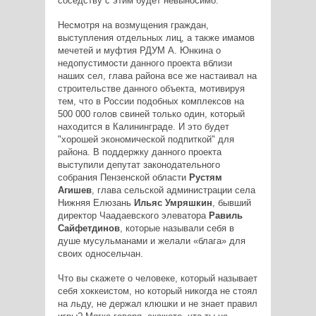
соседству с этим будет невыносимо.
Несмотря на возмущения граждан,
выступления отдельных лиц, а также имамов
мечетей и муфтия РДУМ А. Юнкина о
недопустимости данного проекта вблизи
наших сел, глава района все же настаивал на
строительстве данного объекта, мотивируя
тем, что в России подобных комплексов на
500 000 голов свиней только один, который
находится в Калининграде. И это будет
"хорошей экономической подпиткой" для
района. В поддержку данного проекта
выступили депутат законодательного
собрания Пензенской области
Рустям
Агишев
, глава сельской администрации села
Нижняя Елюзань
Ильяс Умряшкин
, бывший
директор Чаадаевского элеватора
Равиль
Сайфетдинов
, которые называли себя в
душе мусульманами и желали «блага» для
своих односельчан.
Что вы скажете о человеке, который называет
себя хоккеистом, но который никогда не стоял
на льду, не держал клюшки и не знает правил