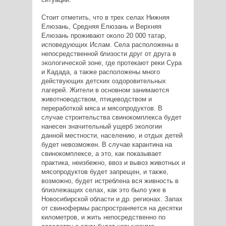
Стоит отметить, что в трех селах Нижняя
Елюзань, Средняя Елюзань и Верхняя
Елюзань проживают около 20 000 татар,
исповедующих Ислам. Села расположены в
непосредственной близости друг от друга в
экологической зоне, где протекают реки Сура
и Кадада, а также расположены много
действующих детских оздоровительных
лагерей. Жители в основном занимаются
животноводством, птицеводством и
переработкой мяса и мясопродуктов. В
случае строительства свинокомплекса будет
нанесен значительный ущерб экологии
данной местности, населению, и отдых детей
будет невозможен. В случае карантина на
свинокомплексе, а это, как показывает
практика, неизбежно, ввоз и вывоз животных и
мясопродуктов будет запрещен, и также,
возможно, будет истреблена вся живность в
близлежащих селах, как это было уже в
Новосибирской области и др. регионах. Запах
от свинофермы распространяется на десятки
километров, и жить непосредственно по