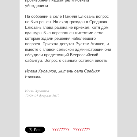
противоречит нашим религиозным
убеждениям.
На собрании в селе Нижняя Елюзань вопрос
не был решен. На сход граждан в Среднюю
Елюзань глава района не приехал, хотя дом
культуры был переполнен жителями села,
которые ждали решения наболевшого
вопроса. Приехал депутат Рустям Агишев, и
вместе с главой сельской администрации они
обсудили предстоящий Всероссийский
сабантуй. Вопрос о свиньях остался висеть.
Ислям Хусаинов, житель села Средняя
Елюзань
Ислям Хусаинов
12:28 01 февраля 2012
????????
????????