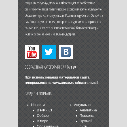
самую широкую аудиторию. Сайт освещает как собственно
религиозную, так и политическую, экономическую, культурную,
общественную жизнь мусульман России и зарубежья. Одной из
наиболее актуальных тем, которые находят место на страницах
"Ансар.Ru", является развитие исламской банковской сферы,
исламских финансов и халяль-индустрии.
ВОЗРАСТНАЯ КАТЕГОРИЯ САЙТА
18+
При использовании материалов сайта
гиперссылка на
www.ansar.ru
обязательна!
РАЗДЕЛЫ ПОРТАЛА
Новости
Актуально
В РФ и СНГ
Аналитика
Собкор
Персоны
В мире
Прямой
Образование
путь