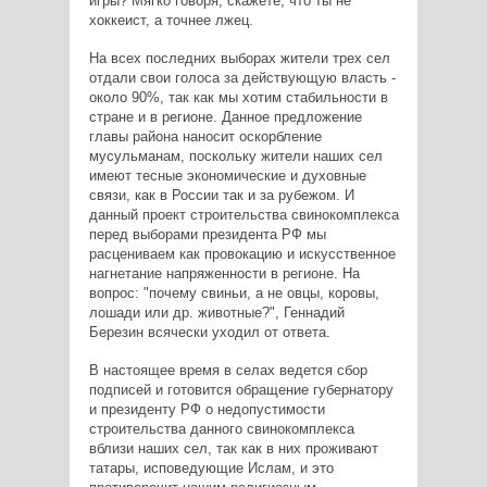
игры? Мягко говоря, скажете, что ты не
хоккеист, а точнее лжец.
На всех последних выборах жители трех сел
отдали свои голоса за действующую власть -
около 90%, так как мы хотим стабильности в
стране и в регионе. Данное предложение
главы района наносит оскорбление
мусульманам, поскольку жители наших сел
имеют тесные экономические и духовные
связи, как в России так и за рубежом. И
данный проект строительства свинокомплекса
перед выборами президента РФ мы
расцениваем как провокацию и искусственное
нагнетание напряженности в регионе. На
вопрос: "почему свиньи, а не овцы, коровы,
лошади или др. животные?", Геннадий
Березин всячески уходил от ответа.
В настоящее время в селах ведется сбор
подписей и готовится обращение губернатору
и президенту РФ о недопустимости
строительства данного свинокомплекса
вблизи наших сел, так как в них проживают
татары, исповедующие Ислам, и это