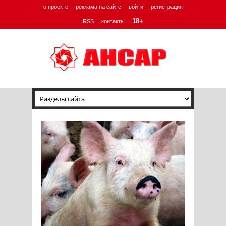
о проекте
реклама на сайте
войти
регистрация
18+
RSS
контакты