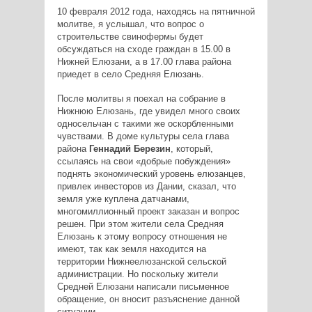
10 февраля 2012 года, находясь на пятничной
молитве, я услышал, что вопрос о
строительстве свинофермы будет
обсуждаться на сходе граждан в 15.00 в
Нижней Елюзани, а в 17.00 глава района
приедет в село Средняя Елюзань.
После молитвы я поехал на собрание в
Нижнюю Елюзань, где увидел много своих
односельчан с такими же оскорбленными
чувствами. В доме культуры села глава
района
Геннадий Березин
, который,
ссылаясь на свои «добрые побуждения»
поднять экономический уровень елюзанцев,
привлек инвесторов из Дании, сказал, что
земля уже куплена датчанами,
многомиллионный проект заказан и вопрос
решен. При этом жители села Средняя
Елюзань к этому вопросу отношения не
имеют, так как земля находится на
территории Нижнеелюзанской сельской
администрации. Но поскольку жители
Средней Елюзани написали письменное
обращение, он вносит разъяснение данной
ситуации.