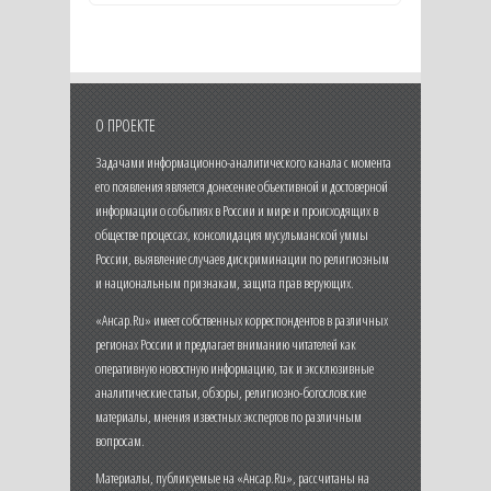
О ПРОЕКТЕ
Задачами информационно-аналитического канала с момента
его появления является донесение объективной и достоверной
информации о событиях в России и мире и происходящих в
обществе процессах, консолидация мусульманской уммы
России, выявление случаев дискриминации по религиозным
и национальным признакам, защита прав верующих.
«Ансар.Ru» имеет собственных корреспондентов в различных
регионах России и предлагает вниманию читателей как
оперативную новостную информацию, так и эксклюзивные
аналитические статьи, обзоры, религиозно-богословские
материалы, мнения известных экспертов по различным
вопросам.
Материалы, публикуемые на «Ансар.Ru», рассчитаны на