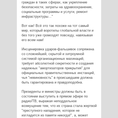
граждан в таких сферах, как укрепление
безопасности, затраты на здравоохранение,
социальные программы и услуги, ремонт
инфраструктуры…"
Вот как! Всё это так похоже на тот самый
мир, который воротилы глобальной власти и
без того уже громоздят повсюду, навязывая
его всем нам!
Инсценировка ударов-фальшивок сопряжена
со сложнейшей, скрытой и хитроумной
системой организационных махинаций,
требует абсолютной секретности и создания
надежных "амортизаторов прикрытия" для
официальных правительственных инстанций,
чья "невиновность" в происшедшем должна
быть гарантирована и правдоподобна.
Президенты и министры должны быть в
состоянии выступить в прямом эфире по
радио/ТВ, выражая неподдельное
возмущение тем, что их страна стала жертвой
"преступного нападения, которое не
изгладится из памяти никогда!", а, может