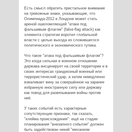
Есть смысл обратить пристальное внимание
на тревожные знаки, указывающие, что
Олимпиада-2012 в Лондоне может стать
ареной ошеломляющей "атаки под
фальшивым флагом" (false-flag attack) как
элемента стратегии воротил глобальной
власти с целью выхода из сложившегося
политического и экономического тупика.
Что такое "атака под фальшивым флагом"?
Это когда сильная в военном отношении
держава инсценирует на своей территории и в
своих интересах грандиозный военный или
террористический удар, а затем немедленно
взваливает вину за совершённое на заранее
избранную иностранную силу или державу
как повод для развязывания войны против
неё.
У таких событий есть характерные
сопутствующие признаки, так сказать,
"клейма происхождения": ещё на стадии
планирования "внезапного события" должен
быть задействован некий "механизм