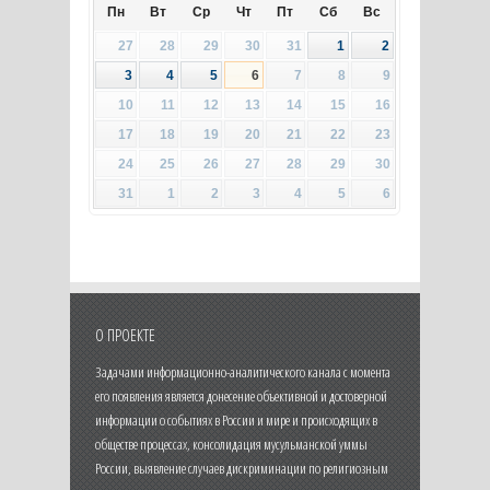
Пн
Вт
Ср
Чт
Пт
Сб
Вс
27
28
29
30
31
1
2
3
4
5
6
7
8
9
10
11
12
13
14
15
16
17
18
19
20
21
22
23
24
25
26
27
28
29
30
31
1
2
3
4
5
6
О ПРОЕКТЕ
Задачами информационно-аналитического канала с момента
его появления является донесение объективной и достоверной
информации о событиях в России и мире и происходящих в
обществе процессах, консолидация мусульманской уммы
России, выявление случаев дискриминации по религиозным