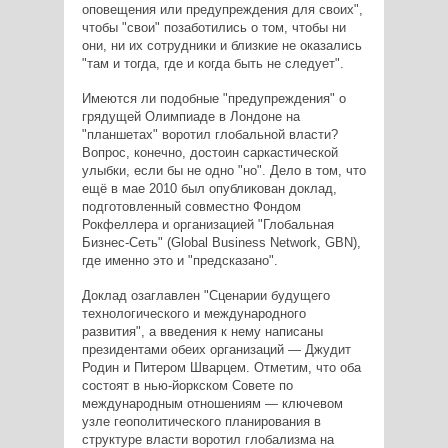
оповещения или предупреждения для своих",
чтобы "свои" позаботились о том, чтобы ни
они, ни их сотрудники и близкие не оказались
"там и тогда, где и когда быть не следует".
Имеются ли подобные "предупреждения" о
грядущей Олимпиаде в Лондоне на
"планшетах" воротил глобальной власти?
Вопрос, конечно, достоин саркастической
улыбки, если бы не одно "но". Дело в том, что
ещё в мае 2010 был опубликован доклад,
подготовленный совместно Фондом
Рокфеллера и организацией "Глобальная
Бизнес-Сеть" (Global Business Network, GBN),
где именно это и "предсказано".
Доклад озаглавлен "Сценарии будущего
технологического и международного
развития", а введения к нему написаны
президентами обеих организаций — Джудит
Родин и Питером Шварцем. Отметим, что оба
состоят в нью-йоркском Совете по
международным отношениям — ключевом
узле геополитического планирования в
структуре власти воротил глобализма на