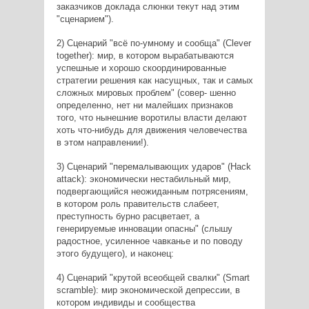
заказчиков доклада слюнки текут над этим
"сценарием").
2) Сценарий "всё по-умному и сообща" (Clever
together): мир, в котором вырабатываются
успешные и хорошо скоординированные
стратегии решения как насущных, так и самых
сложных мировых проблем" (совер- шенно
определенно, нет ни малейших признаков
того, что нынешние воротилы власти делают
хоть что-нибудь для движения человечества
в этом направлении!).
3) Сценарий "перемалывающих ударов" (Hack
attack): экономически нестабильный мир,
подвергающийся неожиданным потрясениям,
в котором роль правительств слабеет,
преступность бурно расцветает, а
генерируемые инновации опасны" (слышу
радостное, усиленное чавканье и по поводу
этого будущего), и наконец:
4) Сценарий "крутой всеобщей свалки" (Smart
scramble): мир экономической депрессии, в
котором индивиды и сообщества