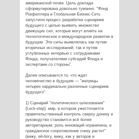
американской почве. Цель доклада
сформулирована довольно туманно: "Фонд
Рокфеллера и Глобальная Бизнес-Сеть
запустили процесс разработки сценариев
будущего с целью выявить множество
движущих сил, которые могут влиять на
технологическое и международное развитие в
будущем. Эти силы выявлялись как путем
вторичных исследований, так и путем
углубленных интервью с сотрудниками
Фонда, получателями субсидий Фонда и
экспертами со стороны".
Далее описывается то, что ждет
человечество в будущем — "матрицы
четырех кардинально различных сценариев
будущего":
1) Сценарий "политического шлюзования"
(Loсk-step): мир, в котором ужесточается
правительственный контроль сверху донизу и
руководство становится всё более
авторитарным; роль инноваций ограничена, и
гражданское сопротивление снизу растет"
(вижу, ей-богу, вижу, как у авторов и