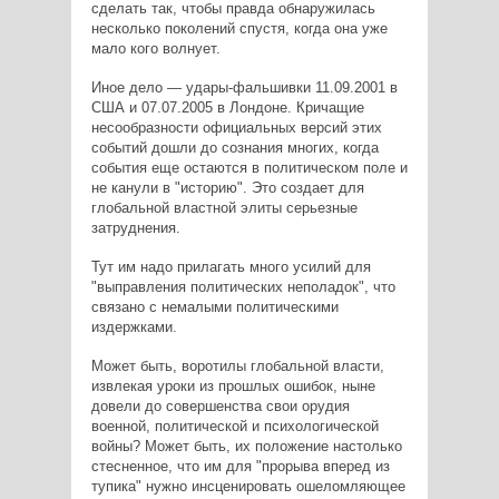
сделать так, чтобы правда обнаружилась
несколько поколений спустя, когда она уже
мало кого волнует.
Иное дело — удары-фальшивки 11.09.2001 в
США и 07.07.2005 в Лондоне. Кричащие
несообразности официальных версий этих
событий дошли до сознания многих, когда
события еще остаются в политическом поле и
не канули в "историю". Это создает для
глобальной властной элиты серьезные
затруднения.
Тут им надо прилагать много усилий для
"выправления политических неполадок", что
связано с немалыми политическими
издержками.
Может быть, воротилы глобальной власти,
извлекая уроки из прошлых ошибок, ныне
довели до совершенства свои орудия
военной, политической и психологической
войны? Может быть, их положение настолько
стесненное, что им для "прорыва вперед из
тупика" нужно инсценировать ошеломляющее