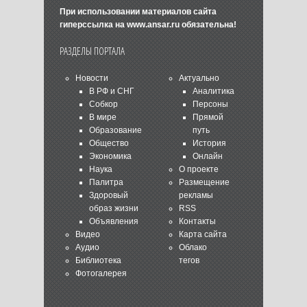
При использовании материалов сайта
гиперссылка на
www.ansar.ru
обязательна!
РАЗДЕЛЫ ПОРТАЛА
Новости
Актуально
В РФ и СНГ
Аналитика
Собкор
Персоны
В мире
Прямой
Образование
путь
Общество
История
Экономика
Онлайн
Наука
О проекте
Палитра
Размещение
Здоровый
рекламы
образ жизни
RSS
Объявления
Контакты
Видео
Карта сайта
Аудио
Облако
Библиотека
тегов
Фотогалерея