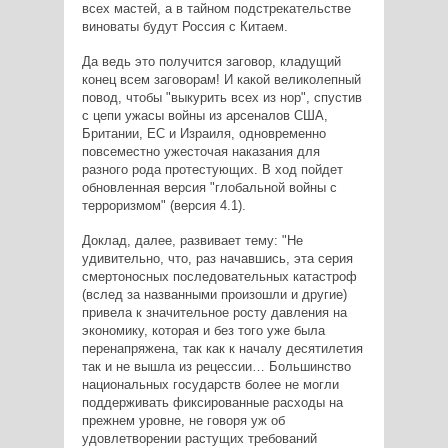
всех мастей, а в тайном подстрекательстве
виноваты будут Россия с Китаем.
Да ведь это получится заговор, кладущий
конец всем заговорам! И какой великолепный
повод, чтобы "выкурить всех из нор", спустив
с цепи ужасы войны из арсеналов США,
Британии, ЕС и Израиля, одновременно
повсеместно ужесточая наказания для
разного рода протестующих. В ход пойдет
обновленная версия "глобальной войны с
терроризмом" (версия 4.1).
Доклад, далее, развивает тему: "Не
удивительно, что, раз начавшись, эта серия
смертоносных последовательных катастроф
(вслед за названными произошли и другие)
привела к значительное росту давления на
экономику, которая и без того уже была
перенапряжена, так как к началу десятилетия
так и не вышла из рецессии… Большинство
национальных государств более не могли
поддерживать фиксированные расходы на
прежнем уровне, не говоря уж об
удовлетворении растущих требований