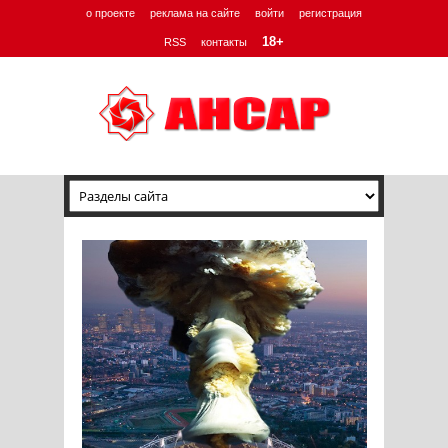
о проекте
реклама на сайте
войти
регистрация
18+
RSS
контакты