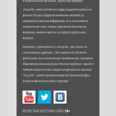
и национальным признакам, защита прав верующих.
«Ансар.Ru» имеет собственных корреспондентов в различных
регионах России и предлагает вниманию читателей как
оперативную новостную информацию, так и эксклюзивные
аналитические статьи, обзоры, религиозно-богословские
материалы, мнения известных экспертов по различным
вопросам.
Материалы, публикуемые на «Ансар.Ru», рассчитаны на
самую широкую аудиторию. Сайт освещает как собственно
религиозную, так и политическую, экономическую, культурную,
общественную жизнь мусульман России и зарубежья. Одной из
наиболее актуальных тем, которые находят место на страницах
"Ансар.Ru", является развитие исламской банковской сферы,
исламских финансов и халяль-индустрии.
ВОЗРАСТНАЯ КАТЕГОРИЯ САЙТА
18+