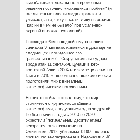
вырабатывают локальные и временные
решения постоянно множащихся проблем" (и
где лишенные власти люди страдают и
умирают, а те, что у власти, живут в режиме
"как ни в чем не бывало" под усиленной
охраной высоких технологий).
Переходя к более подробному описанию
сценария 3, мы наталкиваемся в докладе на
следующее неожиданное его
"развертывание": "Сокрушительные удары
вроде атак 11 сентября, цунами в юго-
восточной Азии в 2004-м и землетрясения на
Гаити в 2010-м, несомненно, психологически
подготовили мир к внезапным
катастрофическим потрясениям.
Но никто не был готов к тому, что мир
столкнется с крупномасштабными
катастрофами, следующими одна за другой.
Не без причины годы с 2010 по 2020
окрестили "погибельным десятилетием":
вскоре вслед за взрывами на
Олимпиаде-2012, убившими 13 000 человек,
произошло землетрясение в Индонезии с 40