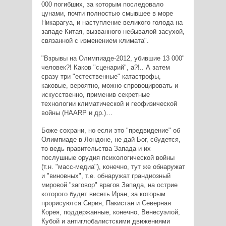
000 погибших, за которым последовало
цунами, почти полностью смывшее в море
Никарагуа, и наступление великого голода на
западе Китая, вызванного небывалой засухой,
связанной с изменением климата".
"Взрывы на Олимпиаде-2012, убившие 13 000"
человек?! Каков "сценарий", а?!.. А затем
сразу три "естественные" катастрофы,
каковые, вероятно, можно спровоцировать и
искусственно, применив секретные
технологии климатической и геофизической
войны (HAARP и др.)…
Боже сохрани, но если это "предвидение" об
Олимпиаде в Лондоне, не дай Бог, сбудется,
то ведь правительства Запада и их
послушные орудия психологической войны
(т.н. "масс-медиа"), конечно, тут же обнаружат
и "виновных", т.е. обнаружат грандиозный
мировой "заговор" врагов Запада, на острие
которого будет висеть Иран, за которым
прорисуются Сирия, Пакистан и Северная
Корея, поддержанные, конечно, Венесуэлой,
Кубой и антиглобалистскими движениями