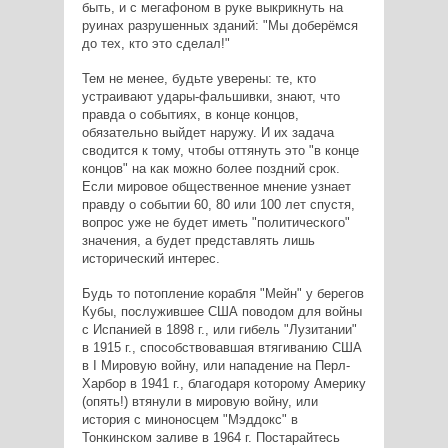
быть, и с мегафоном в руке выкрикнуть на
руинах разрушенных зданий: "Мы доберёмся
до тех, кто это сделал!"
Тем не менее, будьте уверены: те, кто
устраивают удары-фальшивки, знают, что
правда о событиях, в конце концов,
обязательно выйдет наружу. И их задача
сводится к тому, чтобы оттянуть это "в конце
концов" на как можно более поздний срок.
Если мировое общественное мнение узнает
правду о событии 60, 80 или 100 лет спустя,
вопрос уже не будет иметь "политического"
значения, а будет представлять лишь
исторический интерес.
Будь то потопление корабля "Мейн" у берегов
Кубы, послужившее США поводом для войны
с Испанией в 1898 г., или гибель "Лузитании"
в 1915 г., способствовавшая втягиванию США
в I Мировую войну, или нападение на Перл-
Харбор в 1941 г., благодаря которому Америку
(опять!) втянули в мировую войну, или
история с миноносцем "Мэддокс" в
Тонкинском заливе в 1964 г. Постарайтесь