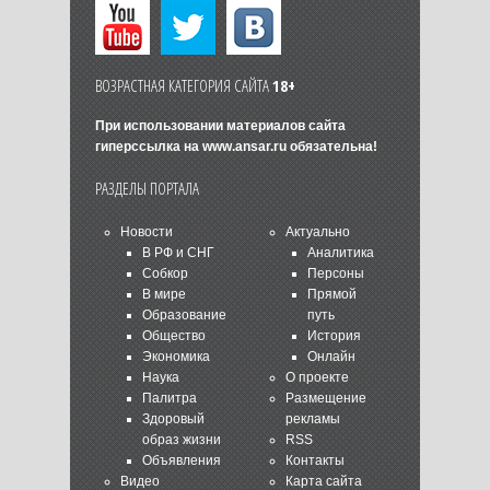
ВОЗРАСТНАЯ КАТЕГОРИЯ САЙТА
18+
При использовании материалов сайта
гиперссылка на
www.ansar.ru
обязательна!
РАЗДЕЛЫ ПОРТАЛА
Новости
Актуально
В РФ и СНГ
Аналитика
Собкор
Персоны
В мире
Прямой
Образование
путь
Общество
История
Экономика
Онлайн
Наука
О проекте
Палитра
Размещение
Здоровый
рекламы
образ жизни
RSS
Объявления
Контакты
Видео
Карта сайта