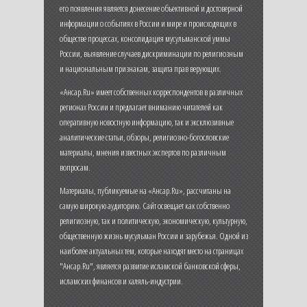
его появления является донесение объективной и достоверной
информации о событиях в России и мире и происходящих в
обществе процессах, консолидация мусульманской уммы
России, выявление случаев дискриминации по религиозным
и национальным признакам, защита прав верующих.
«Ансар.Ru» имеет собственных корреспондентов в различных
регионах России и предлагает вниманию читателей как
оперативную новостную информацию, так и эксклюзивные
аналитические статьи, обзоры, религиозно-богословские
материалы, мнения известных экспертов по различным
вопросам.
Материалы, публикуемые на «Ансар.Ru», рассчитаны на
самую широкую аудиторию. Сайт освещает как собственно
религиозную, так и политическую, экономическую, культурную,
общественную жизнь мусульман России и зарубежья. Одной из
наиболее актуальных тем, которые находят место на страницах
"Ансар.Ru", является развитие исламской банковской сферы,
исламских финансов и халяль-индустрии.