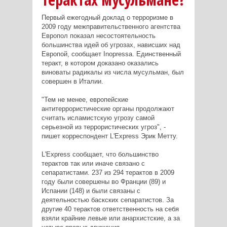
Первый ежегодный доклад о терроризме в
2009 году межправительственного агентства
Европол показал несостоятельность
большинства идей об угрозах, нависших над
Европой, сообщает Inopressa. Единственный
теракт, в котором доказано оказались
виноваты радикалы из числа мусульман, был
совершен в Италии.
"Тем не менее, европейские
антитеррористические органы продолжают
считать исламистскую угрозу самой
серьезной из террористических угроз", -
пишет корреспондент L'Express Эрик Метту.
L'Express сообщает, что большинство
терактов так или иначе связано с
сепаратистами. 237 из 294 терактов в 2009
году были совершены во Франции (89) и
Испании (148) и были связаны с
деятельностью баскских сепаратистов. За
другие 40 терактов ответственность на себя
взяли крайние левые или анархистские, а за