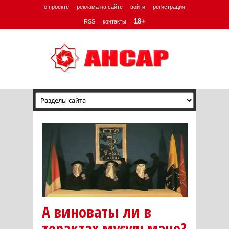
о проекте
реклама на сайте
войти
регистрация
18+
RSS
контакты
А виноваты ли в
терактах мусульмане?