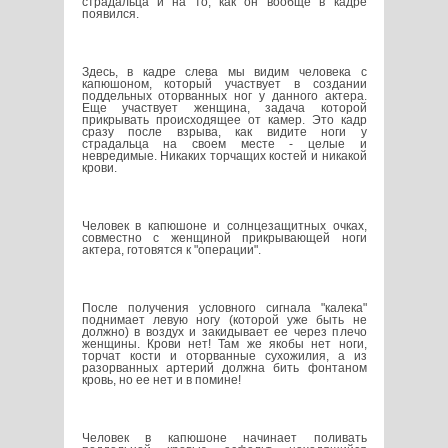
страдальца и на то, как он вообще в кадре
появился.
Здесь, в кадре слева мы видим человека с
капюшоном, который участвует в создании
поддельных оторванных ног у данного актера.
Еще участвует женщина, задача которой
прикрывать происходящее от камер. Это кадр
сразу после взрыва, как видите ноги у
страдальца на своем месте - целые и
невредимые. Никаких торчащих костей и никакой
крови.
Человек в капюшоне и солнцезащитных очках,
совместно с женщиной прикрывающей ноги
актера, готовятся к "операции".
После получения условного сигнала "калека"
поднимает левую ногу (которой уже быть не
должно) в воздух и закидывает ее через плечо
женщины. Крови нет! Там же якобы нет ноги,
торчат кости и оторванные сухожилия, а из
разорванных артерий должна бить фонтаном
кровь, но ее нет и в помине!
Человек в капюшоне начинает поливать