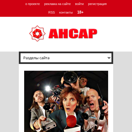
о проекте
реклама на сайте
войти
регистрация
18+
RSS
контакты