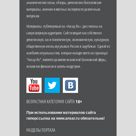
аналитические статьи, обзоры, религиозно-богословские
материалы, мнения известных экспертов по различным
вопросам.
Материалы, публикуемые на «Ансар.Ru», рассчитаны на
самую широкую аудиторию. Сайт освещает как собственно
религиозную, так и политическую, экономическую, культурную,
общественную жизнь мусульман России и зарубежья. Одной из
наиболее актуальных тем, которые находят место на страницах
"Ансар.Ru", является развитие исламской банковской сферы,
исламских финансов и халяль-индустрии.
ВОЗРАСТНАЯ КАТЕГОРИЯ САЙТА
18+
При использовании материалов сайта
гиперссылка на
www.ansar.ru
обязательна!
РАЗДЕЛЫ ПОРТАЛА