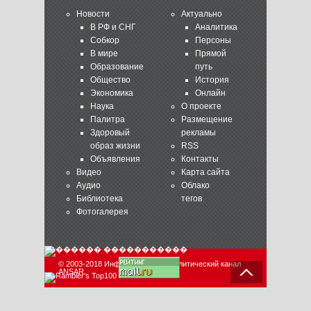
Новости
Актуально
В РФ и СНГ
Аналитика
Собкор
Персоны
В мире
Прямой
Образование
путь
Общество
История
Экономика
Онлайн
Наука
О проекте
Палитра
Размещение
Здоровый
рекламы
образ жизни
RSS
Объявления
Контакты
Видео
Карта сайта
Аудио
Облако
Библиотека
тегов
Фотогалерея
© 2003-2018 Информационно-аналитический канал
ANSAR