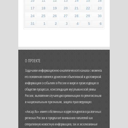
10
11
12
13
14
15
16
17
18
19
20
21
22
23
24
25
26
27
28
29
30
31
1
2
3
4
5
6
О ПРОЕКТЕ
Задачами информационно-аналитического канала с момента
его появления является донесение объективной и достоверной
информации о событиях в России и мире и происходящих в
обществе процессах, консолидация мусульманской уммы
России, выявление случаев дискриминации по религиозным
и национальным признакам, защита прав верующих.
«Ансар.Ru» имеет собственных корреспондентов в различных
регионах России и предлагает вниманию читателей как
оперативную новостную информацию, так и эксклюзивные