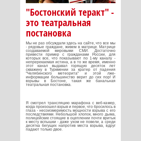
"Бостонский теракт" -
это театральная
постановка
Мы не раз обсуждали здесь на сайте, что все мы
- рядовые граждане, живем в матрице. Матрице
создаваемой мировыми СМИ. Достаточно
привести пример с гражданами России, для
которых все, что показывают по 1-му каналу -
непререкаемая истина, а в то же время, именно
этот канал выдавал горящую десяток лет
скважину в Туркмении за кратер от падения
"Челябинского метеорита" и этой лже-
информации большинство верит до сих пор! И
взрывы в Бостоне, такая же банальная
театральная постановка.
Я смотрел трансляцию марафона с веб-камер,
когда произошел взрыв и первое, что бросилось в
глаза - несоизмеримость мощности взрыва с его
последствиями. Небольшой хлопок, много дыма,
полицейские стоящие в оцеплении почти вритык
к месту вспышки - даже ухом не повели, а среди
десятка бегущих напротив места взрыва, вдруг
падают только двое.