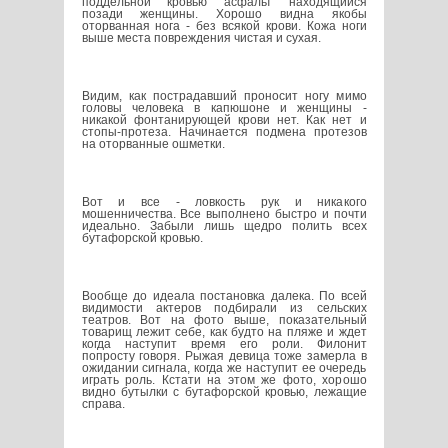
поддельной кровью асфальт находящийся
позади женщины. Хорошо видна якобы
оторванная нога - без всякой крови. Кожа ноги
выше места повреждения чистая и сухая.
Видим, как пострадавший проносит ногу мимо
головы человека в капюшоне и женщины -
никакой фонтанирующей крови нет. Как нет и
стопы-протеза. Начинается подмена протезов
на оторванные ошметки.
Вот и все - ловкость рук и никакого
мошенничества. Все выполнено быстро и почти
идеально. Забыли лишь щедро полить всех
бутафорской кровью.
Вообще до идеала постановка далека. По всей
видимости актеров подбирали из сельских
театров. Вот на фото выше, показательный
товарищ лежит себе, как будто на пляже и ждет
когда наступит время его роли. Филонит
попросту говоря. Рыжая девица тоже замерла в
ожидании сигнала, когда же наступит ее очередь
играть роль. Кстати на этом же фото, хорошо
видно бутылки с бутафорской кровью, лежащие
справа.