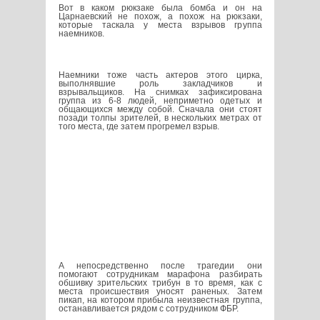
Вот в каком рюкзаке была бомба и он на
Царнаевский не похож, а похож на рюкзаки,
которые таскала у места взрывов группа
наемников.
Наемники тоже часть актеров этого цирка,
выполнявшие роль закладчиков и
взрывальщиков. На снимках зафиксирована
группа из 6-8 людей, неприметно одетых и
общающихся между собой. Сначала они стоят
позади толпы зрителей, в нескольких метрах от
того места, где затем прогремел взрыв.
А непосредственно после трагедии они
помогают сотрудникам марафона разбирать
обшивку зрительских трибун в то время, как с
места происшествия уносят раненых. Затем
пикап, на котором прибыла неизвестная группа,
останавливается рядом с сотрудником ФБР.