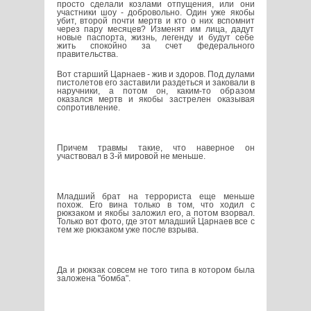
просто сделали козлами отпущения, или они
участники шоу - добровольно. Один уже якобы
убит, второй почти мертв и кто о них вспомнит
через пару месяцев? Изменят им лица, дадут
новые паспорта, жизнь, легенду и будут себе
жить спокойно за счет федерального
правительства.
Вот старший Царнаев - жив и здоров. Под дулами
пистолетов его заставили раздеться и заковали в
наручники, а потом он, каким-то образом
оказался мертв и якобы застрелен оказывая
сопротивление.
Причем травмы такие, что наверное он
участвовал в 3-й мировой не меньше.
Младший брат на террориста еще меньше
похож. Его вина только в том, что ходил с
рюкзаком и якобы заложил его, а потом взорвал.
Только вот фото, где этот младший Царнаев все с
тем же рюкзаком уже после взрыва.
Да и рюкзак совсем не того типа в котором была
заложена "бомба".