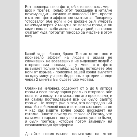
Вот шедевральное фото, облетевшее весь мир -
шок и трепет. Только этот гражданин в каталке
почему сидит - носилок не нашлось? Нет - просто
в каталке фото эффектнее смотрится. Товарищу
"оторвало" обе ноги и он должен был умереть
максимум через 2 минуты от потери крови, а он
сидит вполне себе доволен ситуацией, наверное
считает куда потратит гонорар за участие в этом
шоу.
Какой кадр - браво, браво. Только может оно и
произвело эффект на людей в армии не
служивших, не воевавших и не видевших людей с
оторванными ногами, а у меня это фото
вызывает только улыбку. Если вы потеряете обе
ноги от взрыва - половина вашей крови вылетит
за одну минуту через бедренные артерии, а еще
через 2 минуты Вы будете уже мертвы.
Организм человека содержит от 5 до 6 литров
крови и если этому парню реально оторвало обе
ноги, то и вокруг того места где это произошло, и
на самом пострадавшем все бы было залито
кровью. Не говоря уже о том, что пострадавший
впал бы в болевой шок и потерял сознание, а он
у нас как видите волне бодро восседает на
каталке. Знаете почему он спокоен? Потому, что
на момент взрыва - ног у него давно уже не было,
а были протезы, которые потом заменили на
окровавленную бутафорию.
Давайте внимательнее посмотрим на этого