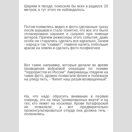
Шарики и гвозди, покосили бы всех в радиусе 20
метров, а тут этого не наблюдалось.
Потом появились видео и фото сделанные сразу
после взрывов и стало понятно, что все это было
спланировано заранее и сыграно при помощи
актеров. Причем режиссеры этого события, даже
особо не старались сделать все идеально. Зачем
- народ и так "схавает", главное налить побольше
краски на землю и сделать фото поэфектнее.
Вот такие например, которые делали во время
проведения войсковой операции по поимке
"террористов из России". Американцы глядючи на
такие фото, дружно похватали флаги и побежали
на улицу петь, - "Кипит наш разум возмущенный".
На, что надо обратить внимание в первую
очередь, это на лица "шокированных жертв" и на
тех, кто лежит на носилках. Крови бутафорской
не пожалели, а вот предварительно
проконсультироваться откуда она должна течь -
поленились.