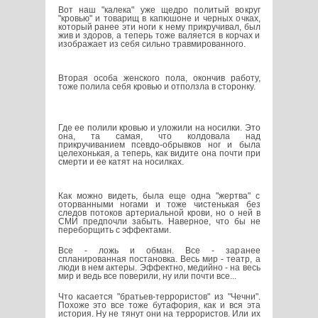
Вот наш "калека" уже щедро политый вокруг
"кровью" и товарищ в капюшоне и черных очках,
который ранее эти ноги к нему прикручивал, был
жив и здоров, а теперь тоже валяется в корчах и
изображает из себя сильно травмированного.
Вторая особа женского пола, окончив работу,
тоже полила себя кровью и отползла в сторонку.
Где ее полили кровью и уложили на носилки. Это
она, та самая, что колдовала над
прикручиванием псевдо-обрывков ног и была
целехонькая, а теперь, как видите она почти при
смерти и ее катят на носилках.
Как можно видеть, была еще одна "жертва" с
оторванными ногами и тоже чистенькая без
следов потоков артериальной крови, но о ней в
СМИ предпочли забыть. Наверное, что бы не
переборщить с эффектами.
Все - ложь и обман. Все - заранее
спланированная постановка. Весь мир - театр, а
люди в нем актеры. Эффектно, медийно - на весь
мир и ведь все поверили, ну или почти все...
Что касается "братьев-террористов" из "Чечни".
Похоже это все тоже бутафория, как и вся эта
история. Ну не тянут они на террористов. Или их