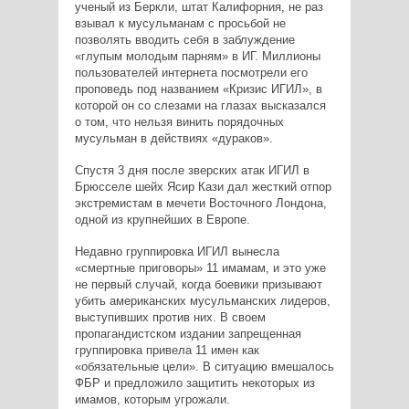
ученый из Беркли, штат Калифорния, не раз
взывал к мусульманам с просьбой не
позволять вводить себя в заблуждение
«глупым молодым парням» в ИГ. Миллионы
пользователей интернета посмотрели его
проповедь под названием «Кризис ИГИЛ», в
которой он со слезами на глазах высказался
о том, что нельзя винить порядочных
мусульман в действиях «дураков».
Спустя 3 дня после зверских атак ИГИЛ в
Брюсселе шейх Ясир Кази дал жесткий отпор
экстремистам в мечети Восточного Лондона,
одной из крупнейших в Европе.
Недавно группировка ИГИЛ вынесла
«смертные приговоры» 11 имамам, и это уже
не первый случай, когда боевики призывают
убить американских мусульманских лидеров,
выступивших против них. В своем
пропагандистском издании запрещенная
группировка привела 11 имен как
«обязательные цели». В ситуацию вмешалось
ФБР и предложило защитить некоторых из
имамов, которым угрожали.