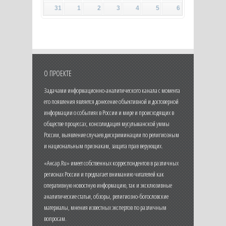
31
1
2
3
4
5
6
О ПРОЕКТЕ
Задачами информационно-аналитического канала с момента
его появления является донесение объективной и достоверной
информации о событиях в России и мире и происходящих в
обществе процессах, консолидация мусульманской уммы
России, выявление случаев дискриминации по религиозным
и национальным признакам, защита прав верующих.
«Ансар.Ru» имеет собственных корреспондентов в различных
регионах России и предлагает вниманию читателей как
оперативную новостную информацию, так и эксклюзивные
аналитические статьи, обзоры, религиозно-богословские
материалы, мнения известных экспертов по различным
вопросам.