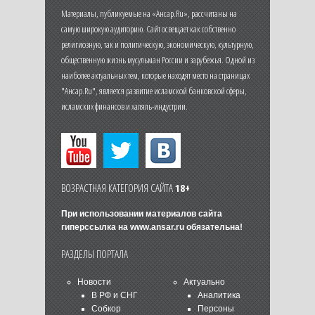
Материалы, публикуемые на «Ансар.Ru», рассчитаны на
самую широкую аудиторию. Сайт освещает как собственно
религиозную, так и политическую, экономическую, культурную,
общественную жизнь мусульман России и зарубежья. Одной из
наиболее актуальных тем, которые находят место на страницах
"Ансар.Ru", является развитие исламской банковской сферы,
исламских финансов и халяль-индустрии.
ВОЗРАСТНАЯ КАТЕГОРИЯ САЙТА
18+
При использовании материалов сайта
гиперссылка на
www.ansar.ru
обязательна!
РАЗДЕЛЫ ПОРТАЛА
Новости
Актуально
В РФ и СНГ
Аналитика
Собкор
Персоны