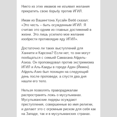
Никто из этих имамов не изъявил желания
прекратить свою борьбу против ИГИЛ.
Имам из Вашингтона Хусайн Вебб сказал:
«Это честь – быть осужденным ИГИЛ. Я
считаю это одним из главных достижений в
жизни. Это лишь усилило мое желание
изобрести противоядие яду ИГИЛ».
Достаточно ли таких выступлений для
Ханнити и Карсона? Если нет, то они могут
пообщаться с семьей Самахана Абдель-
Азиза. Он проповедовал против экстремизма
ИГИЛ и Аль-Каиды в городе Аден (Йемен).
Абдель-Азиз был похищен на следующий
день после проповеди, а спустя два дня
нашли его тело.
Нельзя позволять праворадикалам
распространять ложь о мусульманах.
Мусульманские лидеры осуждают
преступления, совершенные во имя религии,
и делают это с огромным риском для себя как
на Западе, так и в мусульманских странах.