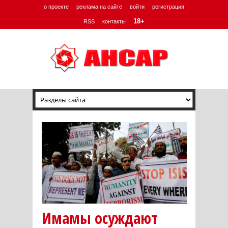
о проекте
реклама на сайте
войти
регистрация
18+
RSS
контакты
Имамы осуждают