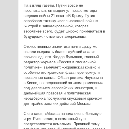
На взгляд газеты, Путин вовсе не
просчитался, он выдвинул новые методы
ведения войны 21 века. «В Крыму Путин
опробовал тактику «всплывающей войны» —
быстрой и завуалированной, которая,
вероятнее всего, будет широко применяться в
будущем», - отмечают американцы.
Отечественные аналитики почти сразу же
начали выдавать более глубокий анализ
произошедшего. Федор Лукьянов, главный
редактор журнала «Россия в глобальной
политике», замечает: «Украинский кризис и
особенно его крымская фаза перечеркнули
привычные схемы. Обвал режима Януковича
в Киеве, последовавший за «компромиссом»
под давлением европейских министров, и
дальнейшая правовая и политическая
неразбериха послужили спусковым крючком
для крайне жестких действий Москвы.
С его слов, «Москва начала очень большую
игру. Риск велик, а возможный куш
представляется немалым». Причиной тому