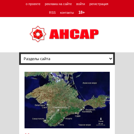
о проекте
реклама на сайте
войти
регистрация
18+
RSS
контакты