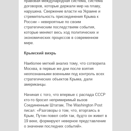
правовая международная система, система
договоров, которые держали мир на плаву,
нарушена. Свержение власти на Украине и
стремительность присоединения Крыма к
России – невероятные по своим
стратегическим последствиям события,
которые меняют весь ход политических и
экономических процессов в современном
мире.
Крымский вихрь
Наиболее меткий анализ тому, что сотворила
Москва, в первые же дни после взятия
неопознанными военными под контроль всех
стратегических объектов Крыма, дали
американцы.
Начиная с того, что впервые с распада СССР
кто-то бросил непримиримый вызов
Соединенным Штатам, The Washington Post
писал: «Разговоры о том, что, вторгаясь в
Крым, Путин повел себя так, будто он живет в
19 веке, формируют неверное представление
о значении последних событий».