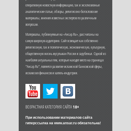
оперативную новостную информацию, так и эксклюзивные
аналитические статьи, обзоры, религиозно-богословские
материалы, мнения известных экспертов по различным
вопросам.
Материалы, публикуемые на «Ансар.Ru», рассчитаны на
самую широкую аудиторию. Сайт освещает как собственно
религиозную, так и политическую, экономическую, культурную,
общественную жизнь мусульман России и зарубежья. Одной из
наиболее актуальных тем, которые находят место на страницах
"Ансар.Ru", является развитие исламской банковской сферы,
исламских финансов и халяль-индустрии.
ВОЗРАСТНАЯ КАТЕГОРИЯ САЙТА
18+
При использовании материалов сайта
гиперссылка на
www.ansar.ru
обязательна!