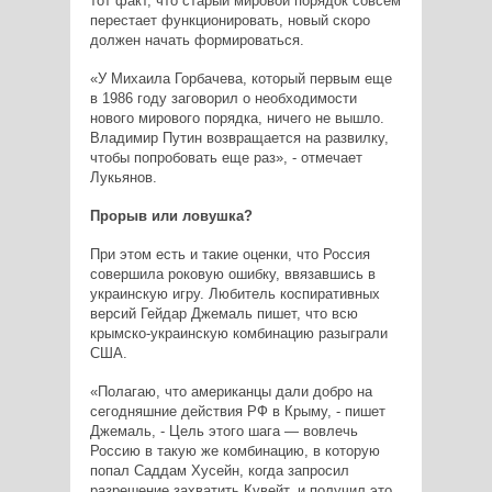
тот факт, что старый мировой порядок совсем
перестает функционировать, новый скоро
должен начать формироваться.
«У Михаила Горбачева, который первым еще
в 1986 году заговорил о необходимости
нового мирового порядка, ничего не вышло.
Владимир Путин возвращается на развилку,
чтобы попробовать еще раз», - отмечает
Лукьянов.
Прорыв или ловушка?
При этом есть и такие оценки, что Россия
совершила роковую ошибку, ввязавшись в
украинскую игру. Любитель коспиративных
версий Гейдар Джемаль пишет, что всю
крымско-украинскую комбинацию разыграли
США.
«Полагаю, что американцы дали добро на
сегодняшние действия РФ в Крыму, - пишет
Джемаль, - Цель этого шага — вовлечь
Россию в такую же комбинацию, в которую
попал Саддам Хусейн, когда запросил
разрешение захватить Кувейт, и получил это