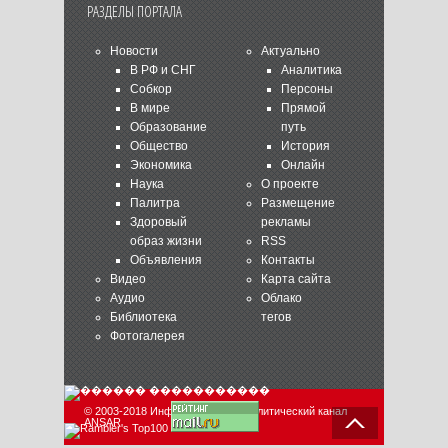
РАЗДЕЛЫ ПОРТАЛА
Новости
Актуально
В РФ и СНГ
Аналитика
Собкор
Персоны
В мире
Прямой
Образование
путь
Общество
История
Экономика
Онлайн
Наука
О проекте
Палитра
Размещение
Здоровый
рекламы
образ жизни
RSS
Объявления
Контакты
Видео
Карта сайта
Аудио
Облако
Библиотека
тегов
Фотогалерея
© 2003-2018 Информационно-аналитический канал
ANSAR