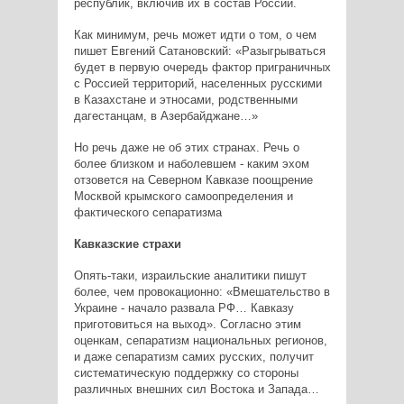
республик, включив их в состав России.
Как минимум, речь может идти о том, о чем
пишет Евгений Сатановский: «Разыгрываться
будет в первую очередь фактор приграничных
с Россией территорий, населенных русскими
в Казахстане и этносами, родственными
дагестанцам, в Азербайджане…»
Но речь даже не об этих странах. Речь о
более близком и наболевшем - каким эхом
отзовется на Северном Кавказе поощрение
Москвой крымского самоопределения и
фактического сепаратизма
Кавказские страхи
Опять-таки, израильские аналитики пишут
более, чем провокационно: «Вмешательство в
Украине - начало развала РФ… Кавказу
приготовиться на выход». Согласно этим
оценкам, сепаратизм национальных регионов,
и даже сепаратизм самих русских, получит
систематическую поддержку со стороны
различных внешних сил Востока и Запада…