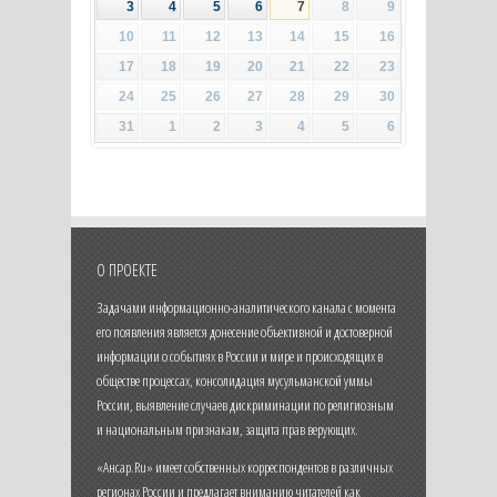
3
4
5
6
7
8
9
10
11
12
13
14
15
16
17
18
19
20
21
22
23
24
25
26
27
28
29
30
31
1
2
3
4
5
6
О ПРОЕКТЕ
Задачами информационно-аналитического канала с момента
его появления является донесение объективной и достоверной
информации о событиях в России и мире и происходящих в
обществе процессах, консолидация мусульманской уммы
России, выявление случаев дискриминации по религиозным
и национальным признакам, защита прав верующих.
«Ансар.Ru» имеет собственных корреспондентов в различных
регионах России и предлагает вниманию читателей как