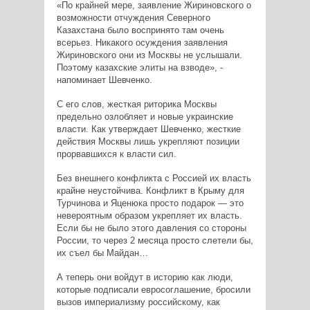
«По крайней мере, заявление Жириновского о
возможности отчуждения Северного
Казахстана было воспринято там очень
всерьез. Никакого осуждения заявления
Жириновского они из Москвы не услышали.
Поэтому казахские элиты на взводе», -
напоминает Шевченко.
С его слов, жесткая риторика Москвы
предельно озлобляет и новые украинские
власти. Как утверждает Шевченко, жесткие
действия Москвы лишь укрепляют позиции
прорвавшихся к власти сил.
Без внешнего конфликта с Россией их власть
крайне неустойчива. Конфликт в Крыму для
Турчинова и Яценюка просто подарок — это
невероятным образом укрепляет их власть.
Если бы не было этого давления со стороны
России, то через 2 месяца просто слетели бы,
их съел бы Майдан…
А теперь они войдут в историю как люди,
которые подписали евросоглашение, бросили
вызов империализму российскому, как