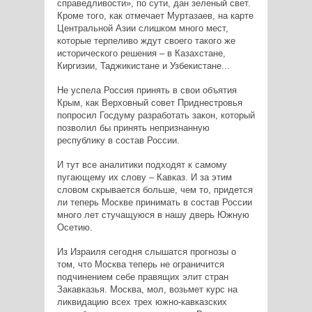
справедливости», по сути, дан зеленый свет.
Кроме того, как отмечает Муртазаев, на карте
Центральной Азии слишком много мест,
которые терпеливо ждут своего такого же
исторического решения – в Казахстане,
Киргизии, Таджикистане и Узбекистане...
Не успела Россия принять в свои объятия
Крым, как Верховный совет Приднестровья
попросил Госдуму разработать закон, который
позволил бы принять непризнанную
республику в состав России.
И тут все аналитики подходят к самому
пугающему их слову – Кавказ. И за этим
словом скрывается больше, чем то, придется
ли теперь Москве принимать в состав России
много лет стучащуюся в нашу дверь Южную
Осетию.
Из Израиля сегодня слышатся прогнозы о
том, что Москва теперь не ограничится
подчинением себе правящих элит стран
Закавказья. Москва, мол, возьмет курс на
ликвидацию всех трех южно-кавказских