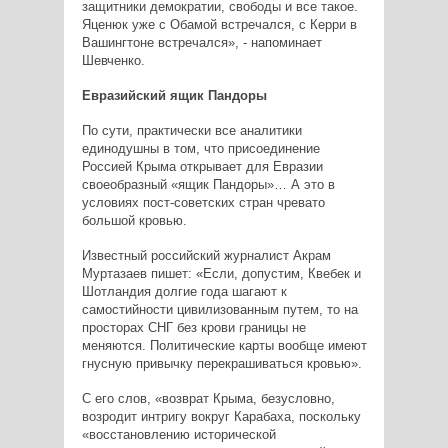
защитники демократии, свободы и все такое.
Яценюк уже с Обамой встречался, с Керри в
Вашингтоне встречался», - напоминает
Шевченко.
Евразийский ящик Пандоры
По сути, практически все аналитики
единодушны в том, что присоединение
Россией Крыма открывает для Евразии
своеобразный «ящик Пандоры»… А это в
условиях пост-советских стран чревато
большой кровью.
Известный российский журналист Акрам
Муртазаев пишет: «Если, допустим, Квебек и
Шотландия долгие года шагают к
самостийности цивилизованным путем, то на
просторах СНГ без крови границы не
меняются. Политические карты вообще имеют
гнусную привычку перекрашиваться кровью».
С его слов, «возврат Крыма, безусловно,
возродит интригу вокруг Карабаха, поскольку
«восстановлению исторической