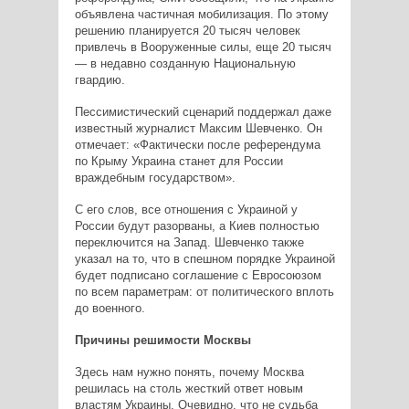
объявлена частичная мобилизация. По этому
решению планируется 20 тысяч человек
привлечь в Вооруженные силы, еще 20 тысяч
— в недавно созданную Национальную
гвардию.
Пессимистический сценарий поддержал даже
известный журналист Максим Шевченко. Он
отмечает: «Фактически после референдума
по Крыму Украина станет для России
враждебным государством».
С его слов, все отношения с Украиной у
России будут разорваны, а Киев полностью
переключится на Запад. Шевченко также
указал на то, что в спешном порядке Украиной
будет подписано соглашение с Евросоюзом
по всем параметрам: от политического вплоть
до военного.
Причины решимости Москвы
Здесь нам нужно понять, почему Москва
решилась на столь жесткий ответ новым
властям Украины. Очевидно, что не судьба