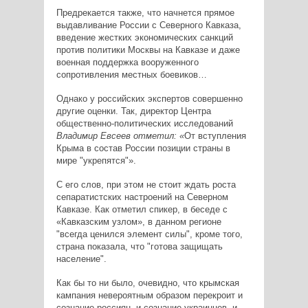
Предрекается также, что начнется прямое
выдавливание России с Северного Кавказа,
введение жестких экономических санкций
против политики Москвы на Кавказе и даже
военная поддержка вооруженного
сопротивления местных боевиков…
Однако у российских экспертов совершенно
другие оценки. Так, директор Центра
общественно-политических исследований
Владимир Евсеев отметил: «
От вступления
Крыма в состав России позиции страны в
мире "укрепятся"».
С его слов, при этом не стоит ждать роста
сепаратистских настроений на Северном
Кавказе. Как отметил спикер, в беседе с
«Кавказским узлом», в данном регионе
"всегда ценился элемент силы", кроме того,
страна показала, что "готова защищать
население".
Как бы то ни было, очевидно, что крымская
кампания невероятным образом перекроит и
сознание россиян, и сознание украинцев, и