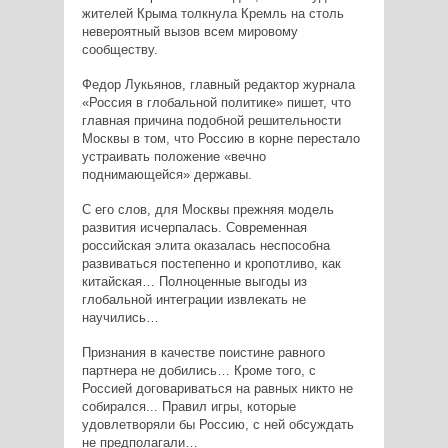
жителей Крыма толкнула Кремль на столь
невероятный вызов всем мировому
сообществу.
Федор Лукьянов, главный редактор журнала
«Россия в глобальной политике» пишет, что
главная причина подобной решительности
Москвы в том, что Россию в корне перестало
устраивать положение «вечно
поднимающейся» державы.
С его слов, для Москвы прежняя модель
развития исчерпалась. Современная
российская элита оказалась неспособна
развиваться постепенно и кропотливо, как
китайская… Полноценные выгоды из
глобальной интеграции извлекать не
научились…
Признания в качестве поистине равного
партнера не добились… Кроме того, с
Россией договариваться на равных никто не
собирался... Правил игры, которые
удовлетворяли бы Россию, с ней обсуждать
не предполагали…