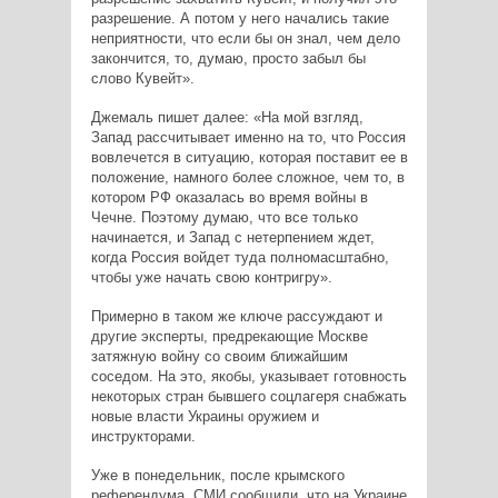
разрешение. А потом у него начались такие
неприятности, что если бы он знал, чем дело
закончится, то, думаю, просто забыл бы
слово Кувейт».
Джемаль пишет далее: «На мой взгляд,
Запад рассчитывает именно на то, что Россия
вовлечется в ситуацию, которая поставит ее в
положение, намного более сложное, чем то, в
котором РФ оказалась во время войны в
Чечне. Поэтому думаю, что все только
начинается, и Запад с нетерпением ждет,
когда Россия войдет туда полномасштабно,
чтобы уже начать свою контригру».
Примерно в таком же ключе рассуждают и
другие эксперты, предрекающие Москве
затяжную войну со своим ближайшим
соседом. На это, якобы, указывает готовность
некоторых стран бывшего соцлагеря снабжать
новые власти Украины оружием и
инструкторами.
Уже в понедельник, после крымского
референдума, СМИ сообщили, что на Украине