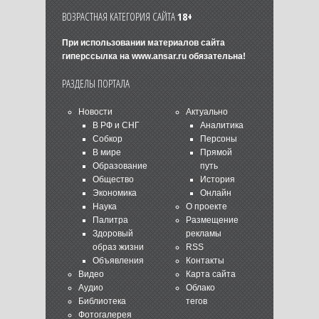
ВОЗРАСТНАЯ КАТЕГОРИЯ САЙТА
18+
При использовании материалов сайта
гиперссылка на
www.ansar.ru
обязательна!
РАЗДЕЛЫ ПОРТАЛА
Новости
Актуально
В РФ и СНГ
Аналитика
Собкор
Персоны
В мире
Прямой
Образование
путь
Общество
История
Экономика
Онлайн
Наука
О проекте
Палитра
Размещение
Здоровый
рекламы
образ жизни
RSS
Объявления
Контакты
Видео
Карта сайта
Аудио
Облако
Библиотека
тегов
Фотогалерея