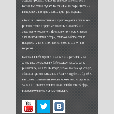
обществе процессах, консолидация мусульманской уммы
России, выявление случаев дискриминации по религиозным
и национальным признакам, защита прав верующих.
«Ансар.Ru» имеет собственных корреспондентов в различных
регионах России и предлагает вниманию читателей как
оперативную новостную информацию, так и эксклюзивные
аналитические статьи, обзоры, религиозно-богословские
материалы, мнения известных экспертов по различным
вопросам.
Материалы, публикуемые на «Ансар.Ru», рассчитаны на
самую широкую аудиторию. Сайт освещает как собственно
религиозную, так и политическую, экономическую, культурную,
общественную жизнь мусульман России и зарубежья. Одной из
наиболее актуальных тем, которые находят место на страницах
"Ансар.Ru", является развитие исламской банковской сферы,
исламских финансов и халяль-индустрии.