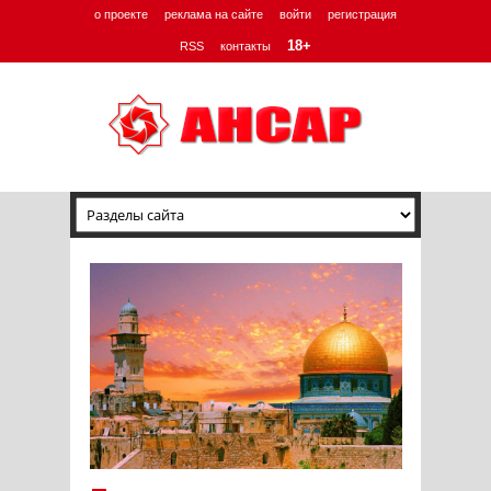
о проекте
реклама на сайте
войти
регистрация
18+
RSS
контакты