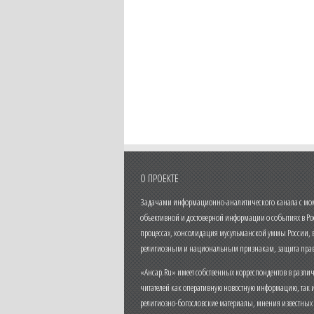
О ПРОЕКТЕ
Задачами информационно-аналитического канала с моме
объективной и достоверной информации о событиях в Ро
процессах, консолидация мусульманской уммы России,
религиозным и национальным признакам, защита прав
«Ансар.Ru» имеет собственных корреспондентов в разли
читателей как оперативную новостную информацию, так 
религиозно-богословские материалы, мнения известных