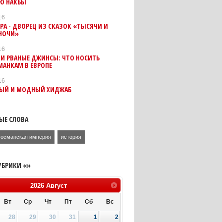
Ю НАКБЫ
16
РА - ДВОРЕЦ ИЗ СКАЗОК «ТЫСЯЧИ И
НОЧИ»
16
 И РВАНЫЕ ДЖИНСЫ: ЧТО НОСИТЬ
МАНКАМ В ЕВРОПЕ
16
ЫЙ И МОДНЫЙ ХИДЖАБ
ЫЕ СЛОВА
османская империя
история
УБРИКИ «»
2026
Август
Вт
Ср
Чт
Пт
Сб
Вс
28
29
30
31
1
2