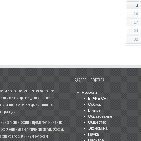
3
10
17
24
31
РАЗДЕЛЫ ПОРТАЛА
нта его появления является донесение
Новости
ссии и мире и происходящих в обществе
В РФ и СНГ
 выявление случаев дискриминации по
Собкор
В мире
 верующих.
Образование
чных регионах России и предлагает вниманию
Общество
и эксклюзивные аналитические статьи, обзоры,
Экономика
Наука
 экспертов по различным вопросам.
Палитра