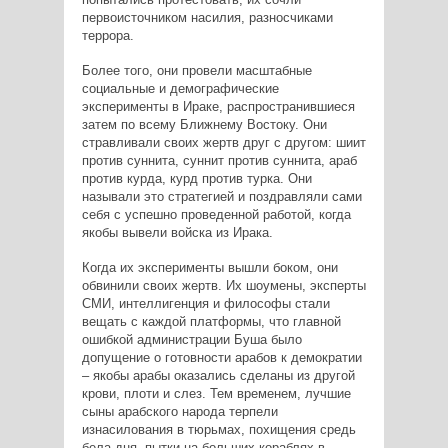
первоисточником насилия, разносчиками
террора.
Более того, они провели масштабные
социальные и демографические
эксперименты в Ираке, распространившиеся
затем по всему Ближнему Востоку. Они
стравливали своих жертв друг с другом: шиит
против суннита, суннит против суннита, араб
против курда, курд против турка. Они
называли это стратегией и поздравляли сами
себя с успешно проведенной работой, когда
якобы вывели войска из Ирака.
Когда их эксперименты вышли боком, они
обвинили своих жертв. Их шоумены, эксперты
СМИ, интеллигенция и философы стали
вещать с каждой платформы, что главной
ошибкой администрации Буша было
допущение о готовности арабов к демократии
– якобы арабы оказались сделаны из другой
крови, плоти и слез. Тем временем, лучшие
сыны арабского народа терпели
изнасилования в тюрьмах, похищения средь
бела дня, пытки на больших кораблях в