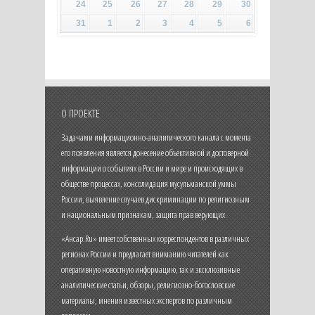
24
25
26
27
28
29
30
31
1
2
3
4
5
6
О ПРОЕКТЕ
Задачами информационно-аналитического канала с момента
его появления является донесение объективной и достоверной
информации о событиях в России и мире и происходящих в
обществе процессах, консолидация мусульманской уммы
России, выявление случаев дискриминации по религиозным
и национальным признакам, защита прав верующих.
«Ансар.Ru» имеет собственных корреспондентов в различных
регионах России и предлагает вниманию читателей как
оперативную новостную информацию, так и эксклюзивные
аналитические статьи, обзоры, религиозно-богословские
материалы, мнения известных экспертов по различным