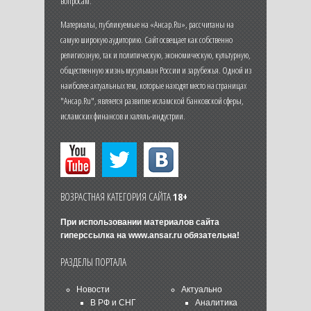
вопросам.
Материалы, публикуемые на «Ансар.Ru», рассчитаны на
самую широкую аудиторию. Сайт освещает как собственно
религиозную, так и политическую, экономическую, культурную,
общественную жизнь мусульман России и зарубежья. Одной из
наиболее актуальных тем, которые находят место на страницах
"Ансар.Ru", является развитие исламской банковской сферы,
исламских финансов и халяль-индустрии.
ВОЗРАСТНАЯ КАТЕГОРИЯ САЙТА
18+
При использовании материалов сайта
гиперссылка на
www.ansar.ru
обязательна!
РАЗДЕЛЫ ПОРТАЛА
Новости
Актуально
В РФ и СНГ
Аналитика