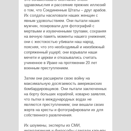
здравомыслия и рассеяние прежних иллюзий
о том, что Соединенные Штаты – друг арабов.
Их солдаты насиловали наших женщин с
явным удовольствием. Они пытали наших
мужчин, позировали для фотографий с
мертвыми и изувеченными трупами, сохраняя
на вечную память моменты нашего унижения;
они с жестокостью убивали наш народ,
поясняя, что это необходимый и неизбежный
сопряженный ущерб; они взрывали наши
мечети и церкви и отказывались считать
учиненное в Ираке на протяжении 20 лет
военным преступлением.
Затем они расширили свою войну на
максимальную досягаемость американских
бомбардировщиков. Они пытали заключенных
на борту больших кораблей, коварно заявляя,
что пытки в международных водах не
являются преступлением; они вешали своих
жертв на кресты и фотографировали их для
собственного развлечения.
Их шоумены, эксперты из СМИ,
интеллигенция и философы сделали карьеру