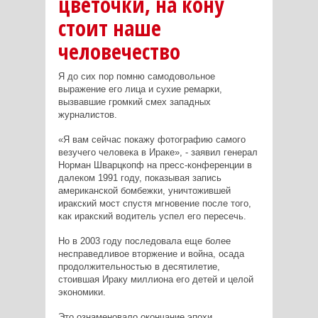
цветочки, на кону
стоит наше
человечество
Я до сих пор помню самодовольное
выражение его лица и сухие ремарки,
вызвавшие громкий смех западных
журналистов.
«Я вам сейчас покажу фотографию самого
везучего человека в Ираке», - заявил генерал
Норман Шварцкопф на пресс-конференции в
далеком 1991 году, показывая запись
американской бомбежки, уничтожившей
иракский мост спустя мгновение после того,
как иракский водитель успел его пересечь.
Но в 2003 году последовала еще более
несправедливое вторжение и война, осада
продолжительностью в десятилетие,
стоившая Ираку миллиона его детей и целой
экономики.
Это ознаменовало окончание эпохи