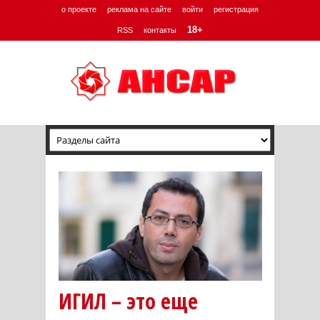
о проекте
реклама на сайте
войти
регистрация
18+
RSS
контакты
ИГИЛ – это еще