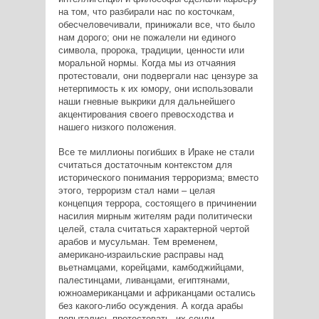
на том, что разбирали нас по косточкам,
обесчеловечивали, принижали все, что было
нам дорого; они не пожалели ни единого
символа, пророка, традиции, ценности или
моральной нормы. Когда мы из отчаяния
протестовали, они подвергали нас цензуре за
нетерпимость к их юмору, они использовали
наши гневные выкрики для дальнейшего
акцентирования своего превосходства и
нашего низкого положения.
Все те миллионы погибших в Ираке не стали
считаться достаточным контекстом для
исторического понимания терроризма; вместо
этого, терроризм стал нами – целая
концепция террора, состоящего в причинении
насилия мирным жителям ради политически
целей, стала считаться характерной чертой
арабов и мусульман. Тем временем,
американо-израильские расправы над
вьетнамцами, корейцами, камбоджийцами,
палестинцами, ливанцами, египтянами,
южноамериканцами и африканцами остались
без какого-либо осуждения. А когда арабы
попытались протестовать, их сочли