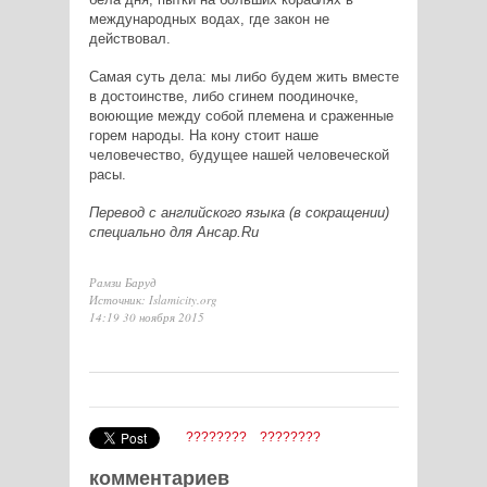
международных водах, где закон не
действовал.
Самая суть дела: мы либо будем жить вместе
в достоинстве, либо сгинем поодиночке,
воюющие между собой племена и сраженные
горем народы. На кону стоит наше
человечество, будущее нашей человеческой
расы.
Перевод с английского языка (в сокращении)
специально для Ансар.
Ru
Рамзи Баруд
Источник: Islamicity.org
14:19 30 ноября 2015
????????
????????
комментариев