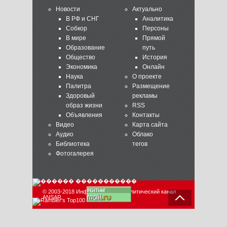
Новости
Актуально
В РФ и СНГ
Аналитика
Собкор
Персоны
В мире
Прямой
Образование
путь
Общество
История
Экономика
Онлайн
Наука
О проекте
Палитра
Размещение
Здоровый
рекламы
образ жизни
RSS
Объявления
Контакты
Видео
Карта сайта
Аудио
Облако
Библиотека
тегов
Фотогалерея
© 2003-2018 Информационно-аналитический канал
ANSAR