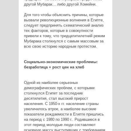
другой Мубарак... либо другой Хомейни.
Для того чтобы объяснить причины, которые
вызвали революционные волнения в Египте,
следует предпринять схематический анализ
тех факторов, которые в совокупности
привели к тому, что тридцатитилетний режим
Мубарака столкнулся с самым массовым за
всю свою историю народным протестом.
Социально-экономические проблемы:
безработица + рост цен на хлеб
Одной из наиболее серьезных
демографических проблем, с которыми
столкнулся Египет за последние
десятилетия, стал высокий прирост
населения. С 1950-х гг. население страны
увеличилось втрое, а наиболее высокие
показатели рождаемости в Египте пришлись
на период с 1980 по 1990 г.. Родившиеся в
этот период молодые люди составляют
основную массу выступивших с требованием