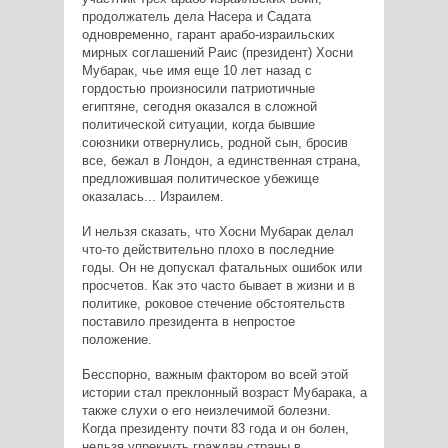
продолжатель дела Насера и Садата
одновременно, гарант арабо-израильских
мирных соглашений Раис (президент) Хосни
Мубарак, чье имя еще 10 лет назад с
гордостью произносили патриотичные
египтяне, сегодня оказался в сложной
политической ситуации, когда бывшие
союзники отвернулись, родной сын, бросив
все, бежал в Лондон, а единственная страна,
предложившая политическое убежище
оказалась... Израилем.
И нельзя сказать, что Хосни Мубарак делал
что-то действительно плохо в последние
годы. Он не допускал фатальных ошибок или
просчетов. Как это часто бывает в жизни и в
политике, роковое стечение обстоятельств
поставило президента в непростое
положение.
Бесспорно, важным фактором во всей этой
истории стал преклонный возраст Мубарака, а
также слухи о его неизлечимой болезни.
Когда президенту почти 83 года и он болен,
нельзя упрекнуть граждан страны в