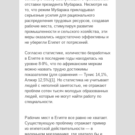
отставки президента Мубарака. Несмотря на
то, что режим Мубарака прикладывал
серьезные усилия для рационального
распределения трудовых ресурсов, создавая
рабочие места, стимулируя развитие
промышленности и сельского хозяйства, эти
меры оказались недостаточно эффективны и
не уберегли Египет от потрясений.
Согласно статистике, количество безработных
в Египте в последние годы находилась на
уровне 8-9%, что по африканским меркам
можно назвать трудно достижимы
показателем (для сравнения — Тунис 14,1%,
Алжир 12,5%)[1]. Но статистика не учитывает
людей с неполной занятостью, не отражают
проблем сотен тысяч молодых образованных
людей, которые не могут найти работу по
специальности.
Рабочих мест в Египте все равно не хватает.
Существующую проблему отражает пример
из египетской действительности — в
маленьком магазинчике, где хватило бы и