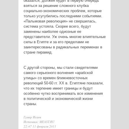
оказался, должен будет в первую очередь
взяться за решение сложного клубка
социально-экономических проблем, которые
только усугубились последними событиями.
«Пальмовая революция» не свершилась,
система устояла. Скорее всего, будут
заменены наиболее одиозные ее
представители. Уж очень многие влиятельные
силы в Египте и за его пределами не
заинтересованы в радикальных переменах в
стране пирамид.
С другой стороны, мы стали свидетелями
самого серьезного волнения «арабской
улицы» со времен ближневосточных
революций 50-60 гг. ХХ в. Египтяне показали,
что их терпение имеет границы и будут
особенно чутко воспринимать все изменения
в политической и экономической жизни
страны.
Гумер Исаев
Источник: MEAST.RU
22:47 11 февраля 2011