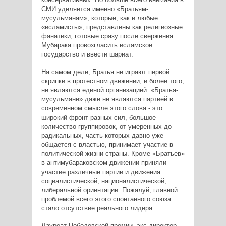
СМИ уделяется именно «Братьям-
мусульманам», которые, как и любые
«исламисты», представлены как религиозные
фанатики, готовые сразу после свержения
Мубарака провозгласить исламское
государство и ввести шариат.
На самом деле, Братья не играют первой
скрипки в протестном движении, и более того,
не являются единой организацией. «Братья-
мусульмане» даже не являются партией в
современном смысле этого слова - это
широкий фронт разных сил, большое
количество группировок, от умеренных до
радикальных, часть которых давно уже
общается с властью, принимает участие в
политической жизни страны. Кроме «Братьев»
в антимубараковском движении приняли
участие различные партии и движения
социалистической, националистической,
либеральной ориентации. Пожалуй, главной
проблемой всего этого спонтанного союза
стало отсутствие реального лидера.
Лауреат Нобелевской премии, экс-директор