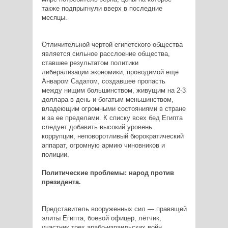
также подпрыгнули вверх в последние
месяцы.
Отличительной чертой египетского общества
является сильное расслоение общества,
ставшее результатом политики
либерализации экономики, проводимой еще
Анваром Садатом, создавшее пропасть
между нищим большинством, живущим на 2-3
доллара в день и богатым меньшинством,
владеющим огромными состояниями в стране
и за ее пределами. К списку всех бед Египта
следует добавить высокий уровень
коррупции, неповоротливый бюрократический
аппарат, огромную армию чиновников и
полиции.
Политические проблемы: народ против
президента.
Представитель вооруженных сил — правящей
элиты Египта, боевой офицер, лётчик,
участник трех арабо-израильских войн,