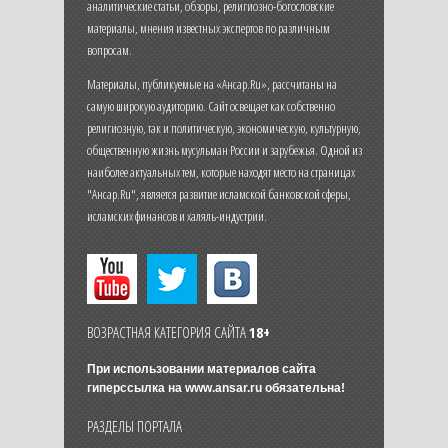
аналитические статьи, обзоры, религиозно-богословские
материалы, мнения известных экспертов по различным
вопросам.
Материалы, публикуемые на «Ансар.Ru», рассчитаны на
самую широкую аудиторию. Сайт освещает как собственно
религиозную, так и политическую, экономическую, культурную,
общественную жизнь мусульман России и зарубежья. Одной из
наиболее актуальных тем, которые находят место на страницах
"Ансар.Ru", является развитие исламской банковской сферы,
исламских финансов и халяль-индустрии.
ВОЗРАСТНАЯ КАТЕГОРИЯ САЙТА
18+
При использовании материалов сайта
гиперссылка на
www.ansar.ru
обязательна!
РАЗДЕЛЫ ПОРТАЛА