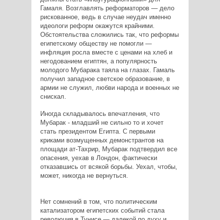
Гамаля. Возглавлять реформаторов — дело
рискованное, ведь в случае неудач именно
идеологи реформ окажутся крайними.
Обстоятельства сложились так, что реформы
египетскому обществу не помогли —
инфляция росла вместе с ценами на хлеб и
негодованием египтян, а популярность
молодого Мубарака таяла на глазах. Гамаль
получил западное светское образование, в
армии не служил, любви народа и военных не
снискал.
Иногда складывалось впечатления, что
Мубарак - младший не сильно то и хочет
стать президентом Египта. С первыми
криками возмущенных демонстрантов на
площади ат-Тахрир, Мубарак подтвердил все
опасения, уехав в Лондон, фактически
отказавшись от всякой борьбы. Уехал, чтобы,
может, никогда не вернуться.
Нет сомнений в том, что политическим
катализатором египетских событий стала
революция в Тунисе — далекой по духу и