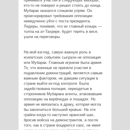
принимать участия в следующих выборах,
кто-то не поверил и решил стоять до конца.
Мубарак оказался слишком упрям. Он
проигнорировал требования оппозиции
немедленно уйти с поста президента.
Лидеры, понимая, что их главный козырь —
толпа на ат-Тахрире, будет терять в весе,
ушли на переговоры.
На мой взгляд, самую важную роль в
египетских событиях сыграли не оппозиция
или Мубарак. Главным игроком была армия.
То, что военные не приняли участия в
подавлении демонстраций, является самым
важным фактором, не давшим ситуации в
стране выйти из-под контроля. Была
задействована полиция, переодетые в
сторонников Мубарака агенты, атаковавшие
оппозицию на верблюдах и лошадях. Но
армия не ввязалась в драку, которая могла
бы закончиться большой кровью. На эти
грабли когда-то наступил иранский шах,
бросив войска на демонстрантов, а после
того, как в стране воцарился хаос, не имея