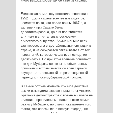
иного выхода кроме как бегство из страны.
Египетская армия осуществила революцию
1952 г., дала стране всех ее президентов,
несмотря на то, что после войны 1967 г., а
дальше и при Садате была
деполитизирована, до сих пор является
элитным и влиятельным сословием
египетского общества. Армия меньше всех
заинтересована в дестабилизации ситуации в
стране, и не собирается отказываться от тех
привилегий, которые имела все последние
десятилетия. Но при этом военные понимают,
что дни Мубарака сочтены по объективным
причинам и готовы вместе со всей страной
осуществить поэтапный не революционный
переход к «пост-мубараковской» эпохе.
В самые острые моменты кризиса действия
армии выглядели взвешенными и логичными.
Братания демонстрантов с военными вовсе не
являлись проявлением нелояльности армии
режиму Мубарака, но стали показателем того
факта, что оппозицию в первую очередь не