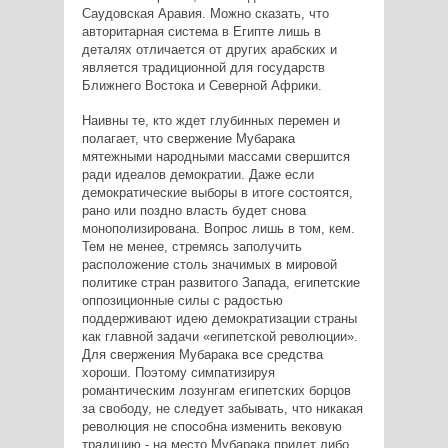
Саудовская Аравия. Можно сказать, что
авторитарная система в Египте лишь в
деталях отличается от других арабских и
является традиционной для государств
Ближнего Востока и Северной Африки.
Наивны те, кто ждет глубинных перемен и
полагает, что свержение Мубарака
мятежными народными массами свершится
ради идеалов демократии. Даже если
демократические выборы в итоге состоятся,
рано или поздно власть будет снова
монополизирована. Вопрос лишь в том, кем.
Тем не менее, стремясь заполучить
расположение столь значимых в мировой
политике стран развитого Запада, египетские
оппозиционные силы с радостью
поддерживают идею демократизации страны
как главной задачи «египетской революции».
Для свержения Мубарака все средства
хороши. Поэтому симпатизируя
романтическим лозунгам египетских борцов
за свободу, не следует забывать, что никакая
революция не способна изменить вековую
традицию - на место Мубарака придет либо