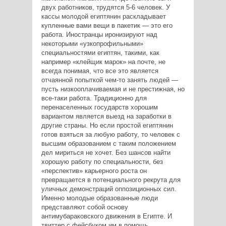
двух работников, трудятся 5-6 человек. У
кассы молодой египтянин раскладывает
купленные вами вещи в пакетик — это его
работа. Иностранцы иронизируют над
некоторыми «узкопрофильными»
специальностями египтян, такими, как
например «клейщик марок» на почте, не
всегда понимая, что все это является
отчаянной попыткой чем-то занять людей —
пусть низкооплачиваемая и не престижная, но
все-таки работа. Традиционно для
перенаселенных государств хорошим
вариантом является выезд на заработки в
другие страны. Но если простой египтянин
готов взяться за любую работу, то человек с
высшим образованием с таким положением
дел мириться не хочет. Без шансов найти
хорошую работу по специальности, без
«перспектив» карьерного роста он
превращается в потенциального рекрута для
уличных демонстраций оппозиционных сил.
Именно молодые образованные люди
представляют собой основу
антимубараковского движения в Египте. И
твиттер с фейсбуком им в помощь.