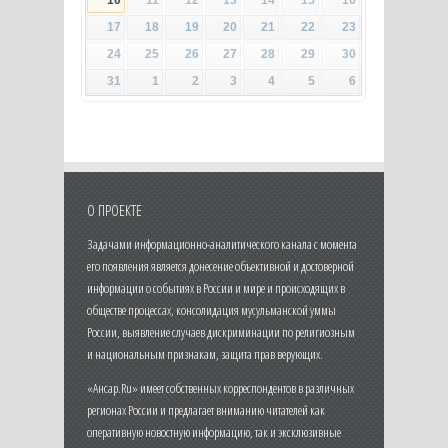
10
11
12
13
14
15
16
17
18
19
20
21
22
23
24
25
26
27
28
29
30
31
1
2
3
4
5
6
О ПРОЕКТЕ
Задачами информационно-аналитического канала с момента
его появления является донесение объективной и достоверной
информации о событиях в России и мире и происходящих в
обществе процессах, консолидация мусульманской уммы
России, выявление случаев дискриминации по религиозным
и национальным признакам, защита прав верующих.
«Ансар.Ru» имеет собственных корреспондентов в различных
регионах России и предлагает вниманию читателей как
оперативную новостную информацию, так и эксклюзивные