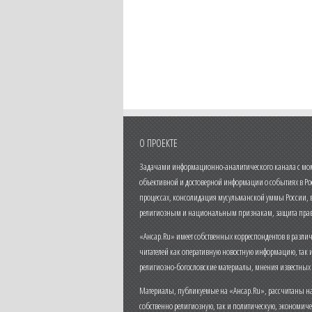
О ПРОЕКТЕ
Задачами информационно-аналитического канала с моме
объективной и достоверной информации о событиях в Ро
процессах, консолидация мусульманской уммы России,
религиозным и национальным признакам, защита прав
«Ансар.Ru» имеет собственных корреспондентов в разли
читателей как оперативную новостную информацию, так 
религиозно-богословские материалы, мнения известных
Материалы, публикуемые на «Ансар.Ru», рассчитаны на
собственно религиозную, так и политическую, экономич