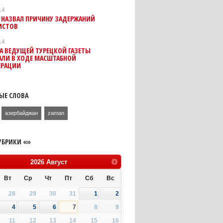
14
 НАЗВАЛ ПРИЧИНУ ЗАДЕРЖАНИЙ
ИСТОВ
14
А ВЕДУЩЕЙ ТУРЕЦКОЙ ГАЗЕТЫ
АЛИ В ХОДЕ МАСШТАБНОЙ
ЕРАЦИИ
ЫЕ СЛОВА
азербайджан
zaman
УБРИКИ «»
2026
Август
Вт
Ср
Чт
Пт
Сб
Вс
28
29
30
31
1
2
4
5
6
7
8
9
11
12
13
14
15
16