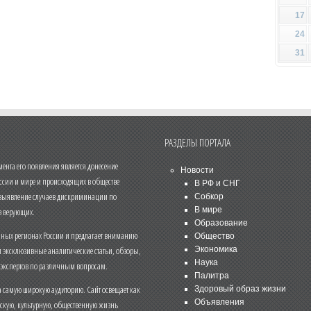
17
24
31
РАЗДЕЛЫ ПОРТАЛА
нта его появления является донесение
Новости
ссии и мире и происходящих в обществе
В РФ и СНГ
 выявление случаев дискриминации по
Собкор
В мире
 верующих.
Образование
чных регионах России и предлагает вниманию
Общество
и эксклюзивные аналитические статьи, обзоры,
Экономика
Наука
 экспертов по различным вопросам.
Палитра
 самую широкую аудиторию. Сайт освещает как
Здоровый образ жизни
Объявления
ескую, культурную, общественную жизнь