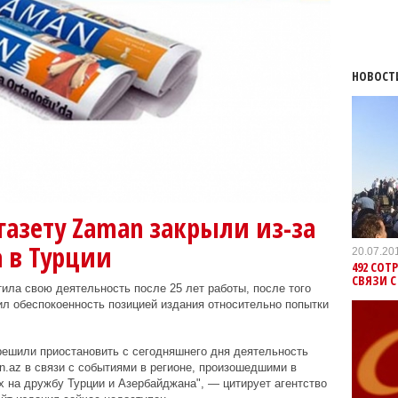
НОВОСТ
азету Zaman закрыли из-за
 в Турции
20.07.20
492 СОТ
СВЯЗИ С
ила свою деятельность после 25 лет работы, после того
л обеспокоенность позицией издания относительно попытки
решили приостановить с сегодняшнего дня деятельность
n.az в связи с событиями в регионе, произошедшими в
х на дружбу Турции и Азербайджана", — цитирует агентство