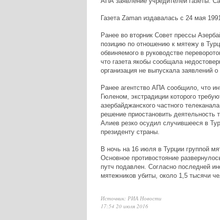
АПА заявление учредителей газеты. Са
Газета Zaman издавалась с 24 мая 1991
Ранее во вторник Совет прессы Азерба
позицию по отношению к мятежу в Тур
обвиняемого в руководстве переворото
что газета якобы сообщала недостовер
организация не выпускала заявлений о 
Ранее агентство АПА сообщило, что 
Гюленом, экстрадиции которого требую
азербайджанского частного телеканал
решение приостановить деятельность 
Алиев резко осудил случившееся в Тур
президенту страны.
В ночь на 16 июля в Турции группой м
Основное противостояние развернулось
путч подавлен. Согласно последней ин
мятежников убиты, около 1,5 тысячи ч
Источник: РИА Новости
17:54 20 июля 2016