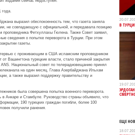
йт издания сейчас недоступен.
 года.
20.07.20
йджана выразил обеспокоенность тем, что газета заняла
В ТУРЦИ
ции, не совпадающую с официальной, и передавала позицию
м проповедника Фетхуллахы Гюлена. Также Совет заявил,
ные сведения о попытке переворота в Турции. При этом
закрытии газеты.
интервью с проживающим в США исламским проповедником
т от Вашингтона турецкие власти, стало причиной закрытия
а ANS. Национальный совет по телерадиовещанию принял
телеканала на один месяц. Глава Азербайджана Ильхам
ции, а также выразил поддержку правительству и
19.07.20
ЭРДОГАН
ятежников была совершена попытка военного переворота.
СМЕРТН
 в Анкаре и Стамбуле. Руководство страны объявило, что
формации, 190 турецких граждан погибли, более 100
еловек получили ранения.
ЕЩЕ НОВ
18.07.20