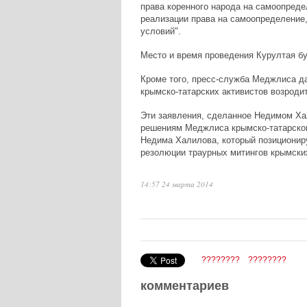
права коренного народа на самоопреде
реализации права на самоопределение,
условий".
Место и время проведения Курултая б
Кроме того, пресс-служба Меджлиса д
крымско-татарских активистов возроди
Эти заявления, сделанное Недимом Хал
решениям Меджлиса крымско-татарског
Недима Халилова, который позициониру
резолюции траурных митингов крымских
14:57 24 марта 2014
????????
????????
комментариев