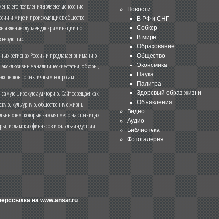
нта его появления является донесение
Новости
ссии и мире и происходящих в обществе
В РФ и СНГ
 выявление случаев дискриминации по
Собкор
В мире
 верующих.
Образование
чных регионах России и предлагает вниманию
Общество
и эксклюзивные аналитические статьи, обзоры,
Экономика
Наука
 экспертов по различным вопросам.
Палитра
 самую широкую аудиторию. Сайт освещает как
Здоровый образ жизни
Объявления
ескую, культурную, общественную жизнь
Видео
льных тем, которые находят место на страницах
Аудио
еры, исламских финансов и халяль-индустрии.
Библиотека
Фотогалерея
иперссылка на
www.ansar.ru