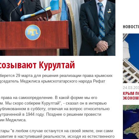
НОВОСТ
созывают Курултай
берется 29 марта для решения реализации права крымских
едседатель Меджлиса крымскотатарского народа Рефат
24.03.20
КРЫМ П
ЭКОНОМ
о права на самоопределение. В какой форме мы его
м. Мы скоро соберем Курултай", - сказал он в интервью
убликованном в субботу, отвечая на вопрос относительно
утраченной в 1944 году. Позднее о
решении провести
нии Меджлиса.
атары "в любом случае останутся на своей земле, они сами
звитие в наступившей реальности, исходя из естественного