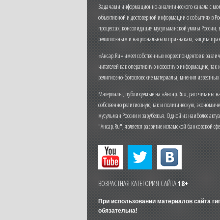
Задачами информационно-аналитического канала с моме
объективной и достоверной информации о событиях в Ро
процессах, консолидация мусульманской уммы России,
религиозным и национальным признакам, защита прав
«Ансар.Ru» имеет собственных корреспондентов в разли
читателей как оперативную новостную информацию, так 
религиозно-богословские материалы, мнения известных
Материалы, публикуемые на «Ансар.Ru», рассчитаны на
собственно религиозную, так и политическую, экономич
мусульман России и зарубежья. Одной из наиболее актуа
"Ансар.Ru", является развитие исламской банковской сф
ВОЗРАСТНАЯ КАТЕГОРИЯ САЙТА
18+
При использовании материалов сайта г
обязательна!