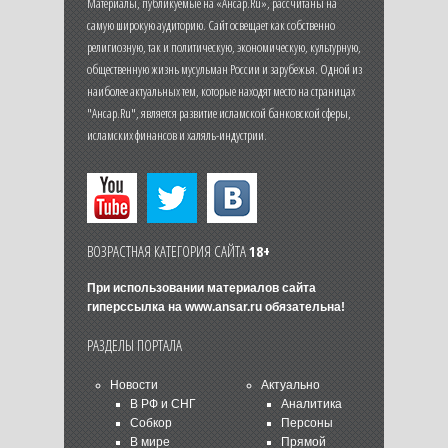
Материалы, публикуемые на «Ансар.Ru», рассчитаны на
самую широкую аудиторию. Сайт освещает как собственно
религиозную, так и политическую, экономическую, культурную,
общественную жизнь мусульман России и зарубежья. Одной из
наиболее актуальных тем, которые находят место на страницах
"Ансар.Ru", является развитие исламской банковской сферы,
исламских финансов и халяль-индустрии.
ВОЗРАСТНАЯ КАТЕГОРИЯ САЙТА
18+
При использовании материалов сайта
гиперссылка на
www.ansar.ru
обязательна!
РАЗДЕЛЫ ПОРТАЛА
Новости
Актуально
В РФ и СНГ
Аналитика
Собкор
Персоны
В мире
Прямой