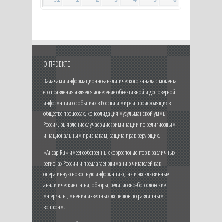
31
1
2
3
4
5
6
О ПРОЕКТЕ
Задачами информационно-аналитического канала с момента
его появления является донесение объективной и достоверной
информации о событиях в России и мире и происходящих в
обществе процессах, консолидация мусульманской уммы
России, выявление случаев дискриминации по религиозным
и национальным признакам, защита прав верующих.
«Ансар.Ru» имеет собственных корреспондентов в различных
регионах России и предлагает вниманию читателей как
оперативную новостную информацию, так и эксклюзивные
аналитические статьи, обзоры, религиозно-богословские
материалы, мнения известных экспертов по различным
вопросам.