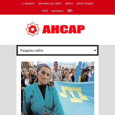
о проекте
реклама на сайте
войти
регистрация
18+
RSS
контакты