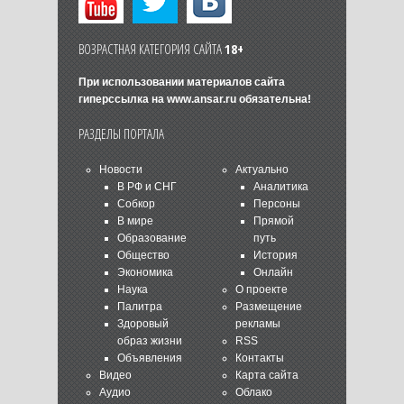
ВОЗРАСТНАЯ КАТЕГОРИЯ САЙТА
18+
При использовании материалов сайта
гиперссылка на
www.ansar.ru
обязательна!
РАЗДЕЛЫ ПОРТАЛА
Новости
Актуально
В РФ и СНГ
Аналитика
Собкор
Персоны
В мире
Прямой
Образование
путь
Общество
История
Экономика
Онлайн
Наука
О проекте
Палитра
Размещение
Здоровый
рекламы
образ жизни
RSS
Объявления
Контакты
Видео
Карта сайта
Аудио
Облако