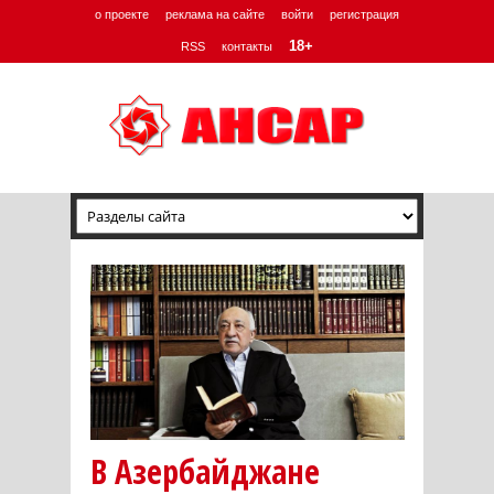
о проекте
реклама на сайте
войти
регистрация
18+
RSS
контакты
В Азербайджане