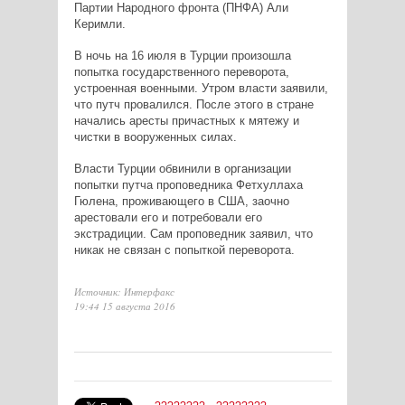
Партии Народного фронта (ПНФА) Али
Керимли.
В ночь на 16 июля в Турции произошла
попытка государственного переворота,
устроенная военными. Утром власти заявили,
что путч провалился. После этого в стране
начались аресты причастных к мятежу и
чистки в вооруженных силах.
Власти Турции обвинили в организации
попытки путча проповедника Фетхуллаха
Гюлена, проживающего в США, заочно
арестовали его и потребовали его
экстрадиции. Сам проповедник заявил, что
никак не связан с попыткой переворота.
Источник: Интерфакс
19:44 15 августа 2016