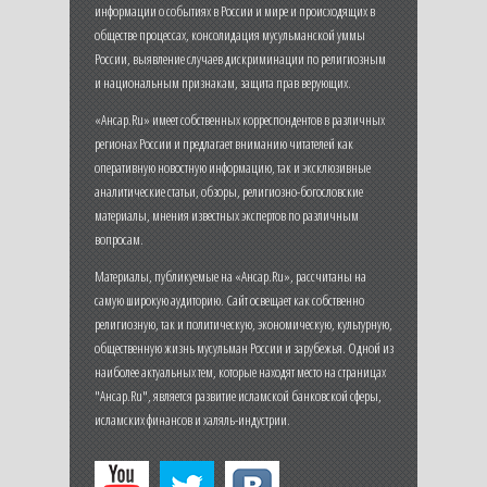
информации о событиях в России и мире и происходящих в
обществе процессах, консолидация мусульманской уммы
России, выявление случаев дискриминации по религиозным
и национальным признакам, защита прав верующих.
«Ансар.Ru» имеет собственных корреспондентов в различных
регионах России и предлагает вниманию читателей как
оперативную новостную информацию, так и эксклюзивные
аналитические статьи, обзоры, религиозно-богословские
материалы, мнения известных экспертов по различным
вопросам.
Материалы, публикуемые на «Ансар.Ru», рассчитаны на
самую широкую аудиторию. Сайт освещает как собственно
религиозную, так и политическую, экономическую, культурную,
общественную жизнь мусульман России и зарубежья. Одной из
наиболее актуальных тем, которые находят место на страницах
"Ансар.Ru", является развитие исламской банковской сферы,
исламских финансов и халяль-индустрии.