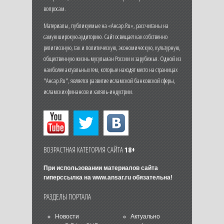
вопросам.
Материалы, публикуемые на «Ансар.Ru», рассчитаны на
самую широкую аудиторию. Сайт освещает как собственно
религиозную, так и политическую, экономическую, культурную,
общественную жизнь мусульман России и зарубежья. Одной из
наиболее актуальных тем, которые находят место на страницах
"Ансар.Ru", является развитие исламской банковской сферы,
исламских финансов и халяль-индустрии.
ВОЗРАСТНАЯ КАТЕГОРИЯ САЙТА
18+
При использовании материалов сайта
гиперссылка на
www.ansar.ru
обязательна!
РАЗДЕЛЫ ПОРТАЛА
Новости
Актуально