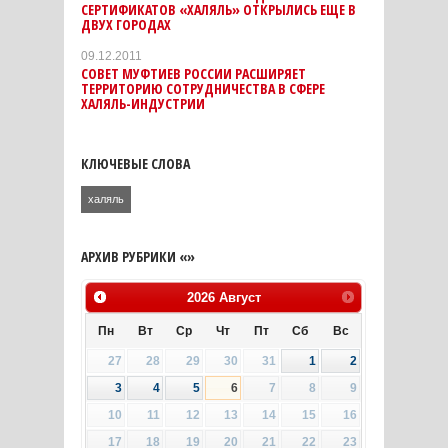
СЕРТИФИКАТОВ «ХАЛЯЛЬ» ОТКРЫЛИСЬ ЕЩЕ В
ДВУХ ГОРОДАХ
09.12.2011
СОВЕТ МУФТИЕВ РОССИИ РАСШИРЯЕТ
ТЕРРИТОРИЮ СОТРУДНИЧЕСТВА В СФЕРЕ
ХАЛЯЛЬ-ИНДУСТРИИ
КЛЮЧЕВЫЕ СЛОВА
халяль
АРХИВ РУБРИКИ «»
2026
Август
Пн
Вт
Ср
Чт
Пт
Сб
Вс
27
28
29
30
31
1
2
3
4
5
6
7
8
9
10
11
12
13
14
15
16
17
18
19
20
21
22
23