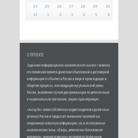
24
25
26
27
28
29
30
31
1
2
3
4
5
6
О ПРОЕКТЕ
Задачами информационно-аналитического канала с момента
его появления является донесение объективной и достоверной
информации о событиях в России и мире и происходящих в
обществе процессах, консолидация мусульманской уммы
России, выявление случаев дискриминации по религиозным
и национальным признакам, защита прав верующих.
«Ансар.Ru» имеет собственных корреспондентов в различных
регионах России и предлагает вниманию читателей как
оперативную новостную информацию, так и эксклюзивные
аналитические статьи, обзоры, религиозно-богословские
материалы, мнения известных экспертов по различным