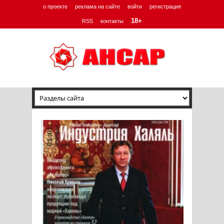
о проекте
реклама на сайте
войти
регистрация
18+
RSS
контакты