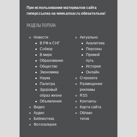
При использовании материалов сайта
гиперссылка на
www.ansar.ru
обязательна!
РАЗДЕЛЫ ПОРТАЛА
Новости
Актуально
В РФ и СНГ
Аналитика
Собкор
Персоны
В мире
Прямой
Образование
путь
Общество
История
Экономика
Онлайн
Наука
О проекте
Палитра
Размещение
Здоровый
рекламы
образ жизни
RSS
Объявления
Контакты
Видео
Карта сайта
Аудио
Облако
Библиотека
тегов
Фотогалерея