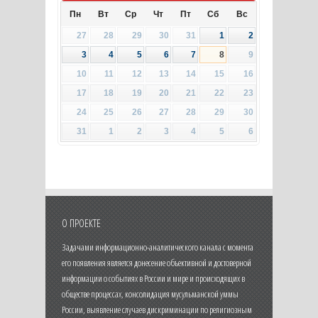
Пн
Вт
Ср
Чт
Пт
Сб
Вс
27
28
29
30
31
1
2
3
4
5
6
7
8
9
10
11
12
13
14
15
16
17
18
19
20
21
22
23
24
25
26
27
28
29
30
31
1
2
3
4
5
6
О ПРОЕКТЕ
Задачами информационно-аналитического канала с момента
его появления является донесение объективной и достоверной
информации о событиях в России и мире и происходящих в
обществе процессах, консолидация мусульманской уммы
России, выявление случаев дискриминации по религиозным