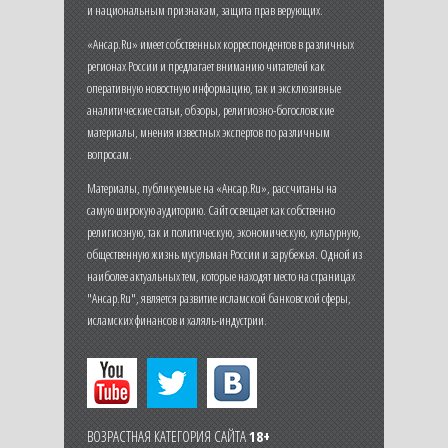
и национальным признакам, защита прав верующих.
«Ансар.Ru» имеет собственных корреспондентов в различных
регионах России и предлагает вниманию читателей как
оперативную новостную информацию, так и эксклюзивные
аналитические статьи, обзоры, религиозно-богословские
материалы, мнения известных экспертов по различным
вопросам.
Материалы, публикуемые на «Ансар.Ru», рассчитаны на
самую широкую аудиторию. Сайт освещает как собственно
религиозную, так и политическую, экономическую, культурную,
общественную жизнь мусульман России и зарубежья. Одной из
наиболее актуальных тем, которые находят место на страницах
"Ансар.Ru", является развитие исламской банковской сферы,
исламских финансов и халяль-индустрии.
ВОЗРАСТНАЯ КАТЕГОРИЯ САЙТА
18+