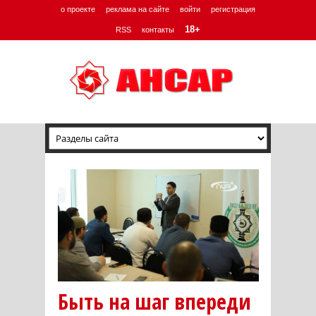
о проекте
реклама на сайте
войти
регистрация
18+
RSS
контакты
Быть на шаг впереди