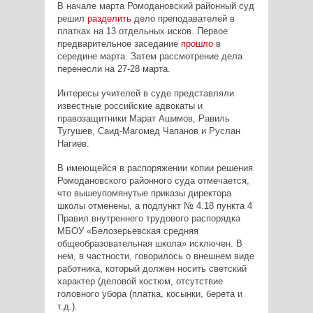
В начале марта Ромодановский районный суд
решил
разделить
дело преподавателей в
платках на 13 отдельных исков. Первое
предварительное заседание
прошло
в
середине марта. Затем рассмотрение дела
перенесли на 27-28 марта.
Интересы учителей в суде представляли
известные российские адвокаты и
правозащитники Марат Ашимов, Равиль
Тугушев, Саид-Магомед Чапанов и Руслан
Нагиев.
В имеющейся в распоряжении копии решения
Ромодановского районного суда отмечается,
что вышеупомянутые приказы директора
школы отменены, а подпункт № 4.18 пункта 4
Правил внутреннего трудового распорядка
МБОУ «Белозерьевская средняя
общеобразовательная школа» исключен. В
нем, в частности, говорилось о внешнем виде
работника, который должен носить светский
характер (деловой костюм, отсутствие
головного убора (платка, косынки, берета и
т.д.).