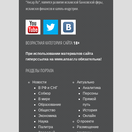
"Ансар.Ru", является развитие исламской банковской сферы,
исламских финансов и халяль-индустрии.
ВОЗРАСТНАЯ КАТЕГОРИЯ САЙТА
18+
При использовании материалов сайта
гиперссылка на
www.ansar.ru
обязательна!
РАЗДЕЛЫ ПОРТАЛА
Новости
Актуально
В РФ и СНГ
Аналитика
Собкор
Персоны
В мире
Прямой
Образование
путь
Общество
История
Экономика
Онлайн
Наука
О проекте
Палитра
Размещение