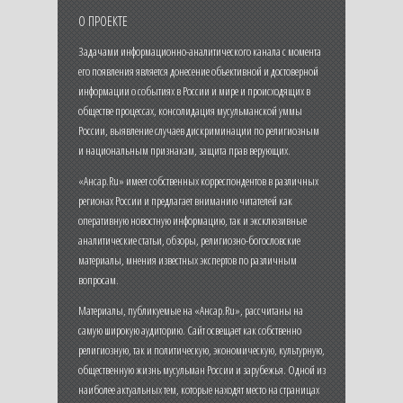
О ПРОЕКТЕ
Задачами информационно-аналитического канала с момента
его появления является донесение объективной и достоверной
информации о событиях в России и мире и происходящих в
обществе процессах, консолидация мусульманской уммы
России, выявление случаев дискриминации по религиозным
и национальным признакам, защита прав верующих.
«Ансар.Ru» имеет собственных корреспондентов в различных
регионах России и предлагает вниманию читателей как
оперативную новостную информацию, так и эксклюзивные
аналитические статьи, обзоры, религиозно-богословские
материалы, мнения известных экспертов по различным
вопросам.
Материалы, публикуемые на «Ансар.Ru», рассчитаны на
самую широкую аудиторию. Сайт освещает как собственно
религиозную, так и политическую, экономическую, культурную,
общественную жизнь мусульман России и зарубежья. Одной из
наиболее актуальных тем, которые находят место на страницах