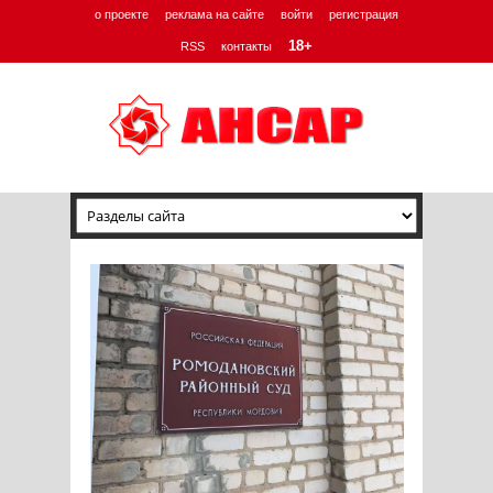
о проекте
реклама на сайте
войти
регистрация
18+
RSS
контакты