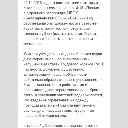
24.12.2016 года, в соответствии с которым
были внесены изменения в п. 4.18 «Правил
внутреннего распорядка МБОУ
«Белозерьевская СОШ», «Внешний вид
работника школы должен носить светский
характер: строгий костюм, отсутствие
головного убора (платка, косынки, берета,
шляпы и т.д.).», - отмечается в исковом
заявлении.
Учителя убеждены, что данный приказ издан
директором школы со значительными
нарушениями статей Трудового кодекса РФ. В
частности, документ, существенно
затрагивающий права и обязанности
работников образовательного учреждения, не
был согласован с его работниками и
принимался директором единолично. Кроме
этого, в заявлении учителей подчеркивается,
что введение ограничений на одежду
преподавателей в «Правила внутреннего
распорядка» нарушает конституционные
права работников школы.
«Головной убор в виде платка является не