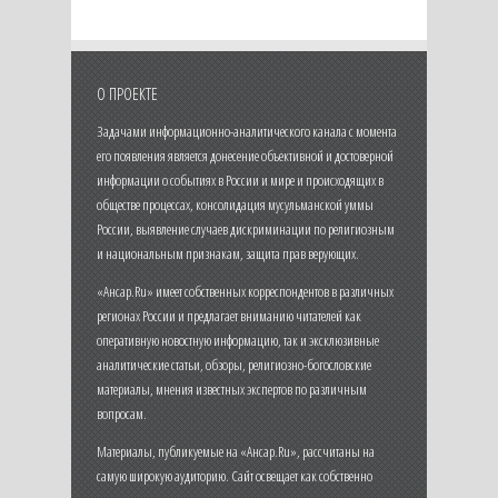
О ПРОЕКТЕ
Задачами информационно-аналитического канала с момента
его появления является донесение объективной и достоверной
информации о событиях в России и мире и происходящих в
обществе процессах, консолидация мусульманской уммы
России, выявление случаев дискриминации по религиозным
и национальным признакам, защита прав верующих.
«Ансар.Ru» имеет собственных корреспондентов в различных
регионах России и предлагает вниманию читателей как
оперативную новостную информацию, так и эксклюзивные
аналитические статьи, обзоры, религиозно-богословские
материалы, мнения известных экспертов по различным
вопросам.
Материалы, публикуемые на «Ансар.Ru», рассчитаны на
самую широкую аудиторию. Сайт освещает как собственно