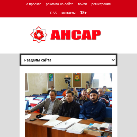
о проекте
реклама на сайте
войти
регистрация
18+
RSS
контакты