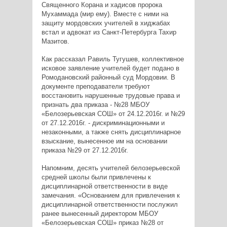
Священного Корана и хадисов пророка
Мухаммада (мир ему). Вместе с ними на
защиту мордовских учителей в хиджабах
встал и адвокат из Санкт-Петербурга Тахир
Мазитов.
Как рассказал Равиль Тугушев, коллективное
исковое заявление учителей будет подано в
Ромодановский районный суд Мордовии. В
документе преподаватели требуют
восстановить нарушенные трудовые права и
признать два приказа - №28 МБОУ
«Белозерьевская СОШ» от 24.12.2016г. и №29
от 27.12.2016г. - дискриминационными и
незаконными, а также снять дисциплинарное
взыскание, вынесенное им на основании
приказа №29 от 27.12.2016г.
Напомним, десять учителей белозерьевской
средней школы были привлечены к
дисциплинарной ответственности в виде
замечания. «Основанием для привлечения к
дисциплинарной ответственности послужил
ранее вынесенный директором МБОУ
«Белозерьевская СОШ» приказ №28 от