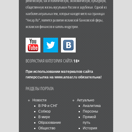
религиозную, так и политическую, экономическую, культурную,
общественную жизнь мусульман России и зарубежья. Одной из
наиболее актуальных тем, которые находят место на страницах
"Ансар.Ru", является развитие исламской банковской сферы,
исламских финансов и халяль-индустрии.
ВОЗРАСТНАЯ КАТЕГОРИЯ САЙТА
18+
При использовании материалов сайта
гиперссылка на
www.ansar.ru
обязательна!
РАЗДЕЛЫ ПОРТАЛА
Новости
Актуально
В РФ и СНГ
Аналитика
Собкор
Персоны
В мире
Прямой
Образование
путь
Общество
История