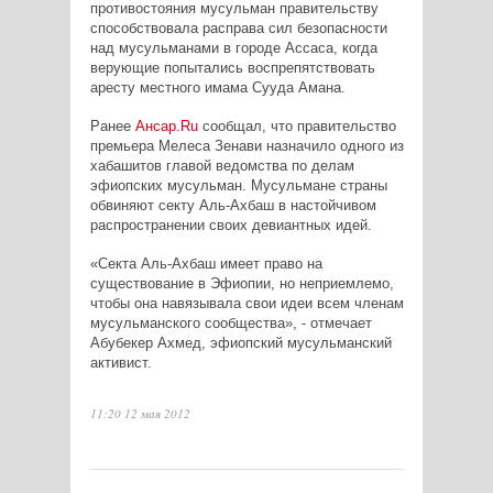
противостояния мусульман правительству
способствовала расправа сил безопасности
над мусульманами в городе Ассаса, когда
верующие попытались воспрепятствовать
аресту местного имама Сууда Амана.
Ранее
Ансар.
Ru
сообщал, что правительство
премьера Мелеса Зенави назначило одного из
хабашитов главой ведомства по делам
эфиопских мусульман. Мусульмане страны
обвиняют секту Аль-Ахбаш в настойчивом
распространении своих девиантных идей.
«Секта Аль-Ахбаш имеет право на
существование в Эфиопии, но неприемлемо,
чтобы она навязывала свои идеи всем членам
мусульманского сообщества», - отмечает
Абубекер Ахмед, эфиопский мусульманский
активист.
11:20 12 мая 2012