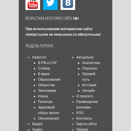
ВОЗРАСТНАЯ КАТЕГОРИЯ САЙТА
18+
При использовании материалов сайта
гиперссылка на
www.ansar.ru
обязательна!
РАЗДЕЛЫ ПОРТАЛА
Новости
Актуально
В РФ и СНГ
Аналитика
Собкор
Персоны
В мире
Прямой
Образование
путь
Общество
История
Экономика
Онлайн
Наука
О проекте
Палитра
Размещение
Здоровый
рекламы
образ жизни
RSS
Объявления
Контакты
Видео
Карта сайта
Аудио
Облако