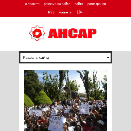
о проекте
реклама на сайте
войти
регистрация
18+
RSS
контакты