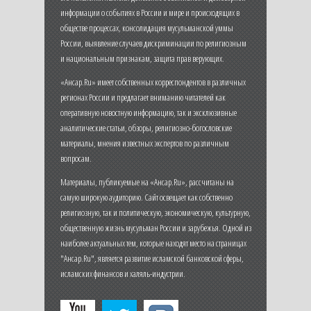
информации о событиях в России и мире и происходящих в
обществе процессах, консолидация мусульманской уммы
России, выявление случаев дискриминации по религиозным
и национальным признакам, защита прав верующих.
«Ансар.Ru» имеет собственных корреспондентов в различных
регионах России и предлагает вниманию читателей как
оперативную новостную информацию, так и эксклюзивные
аналитические статьи, обзоры, религиозно-богословские
материалы, мнения известных экспертов по различным
вопросам.
Материалы, публикуемые на «Ансар.Ru», рассчитаны на
самую широкую аудиторию. Сайт освещает как собственно
религиозную, так и политическую, экономическую, культурную,
общественную жизнь мусульман России и зарубежья. Одной из
наиболее актуальных тем, которые находят место на страницах
"Ансар.Ru", является развитие исламской банковской сферы,
исламских финансов и халяль-индустрии.