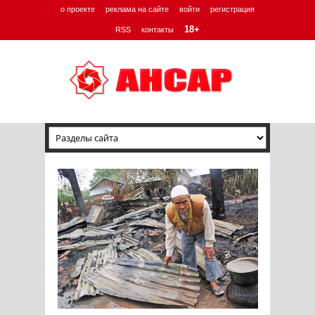
о проекте
реклама на сайте
войти
регистрация
18+
RSS
контакты