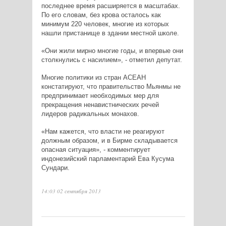
последнее время расширяется в масштабах.
По его словам, без крова осталось как
минимум 220 человек, многие из которых
нашли пристанище в здании местной школе.
«Они жили мирно многие годы, и впервые они
столкнулись с насилием», - отметил депутат.
Многие политики из стран АСЕАН
констатируют, что правительство Мьянмы не
предпринимает необходимых мер для
прекращения ненавистнических речей
лидеров радикальных монахов.
«Нам кажется, что власти не реагируют
должным образом, и в Бирме складывается
опасная ситуация», - комментирует
индонезийский парламентарий Ева Кусума
Сундари.
14:03 02 сентября 2013