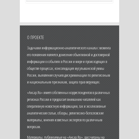
О ПРОЕКТЕ
Задачами информационно-аналитического канала с момента
его появления является донесение объективной и достоверной
информации о событиях в России и мире и происходящих в
обществе процессах, консолидация мусульманской уммы
России, выявление случаев дискриминации по религиозным
и национальным признакам, защита прав верующих.
«Ансар.Ru» имеет собственных корреспондентов в различных
регионах России и предлагает вниманию читателей как
оперативную новостную информацию, так и эксклюзивные
аналитические статьи, обзоры, религиозно-богословские
материалы, мнения известных экспертов по различным
вопросам.
Материалы, публикуемые на «Ансар.Ru», рассчитаны на