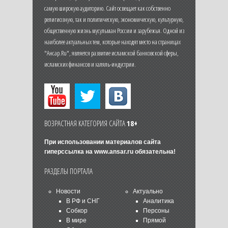
самую широкую аудиторию. Сайт освещает как собственно
религиозную, так и политическую, экономическую, культурную,
общественную жизнь мусульман России и зарубежья. Одной из
наиболее актуальных тем, которые находят место на страницах
"Ансар.Ru", является развитие исламской банковской сферы,
исламских финансов и халяль-индустрии.
ВОЗРАСТНАЯ КАТЕГОРИЯ САЙТА
18+
При использовании материалов сайта
гиперссылка на
www.ansar.ru
обязательна!
РАЗДЕЛЫ ПОРТАЛА
Новости
Актуально
В РФ и СНГ
Аналитика
Собкор
Персоны
В мире
Прямой