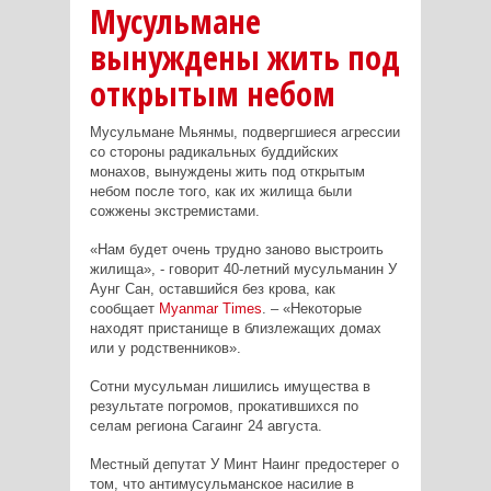
Мусульмане
вынуждены жить под
открытым небом
Мусульмане Мьянмы, подвергшиеся агрессии
со стороны радикальных буддийских
монахов, вынуждены жить под открытым
небом после того, как их жилища были
сожжены экстремистами.
«Нам будет очень трудно заново выстроить
жилища», - говорит 40-летний мусульманин У
Аунг Сан, оставшийся без крова, как
сообщает
Myanmar
Times
. – «Некоторые
находят пристанище в близлежащих домах
или у родственников».
Сотни мусульман лишились имущества в
результате погромов, прокатившихся по
селам региона Сагаинг 24 августа.
Местный депутат У Минт Наинг предостерег о
том, что антимусульманское насилие в