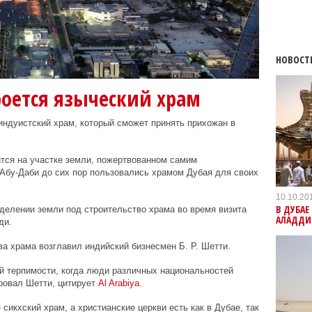
НОВОСТ
роется языческий храм
индуистский храм, который сможет принять прихожан в
тся на участке земли, пожертвованном самим
Абу-Даби до сих пор пользовались храмом Дубая для своих
10.10.20
В ДУБАЕ
делении земли под строительство храма во время визита
АЛАДДИ
ди.
а храма возглавил индийский бизнесмен Б. Р. Шетти.
й терпимости, когда люди различных национальностей
ировал Шетти, цитирует
Al
Arabiya
.
 сикхский храм, а христианские церкви есть как в Дубае, так