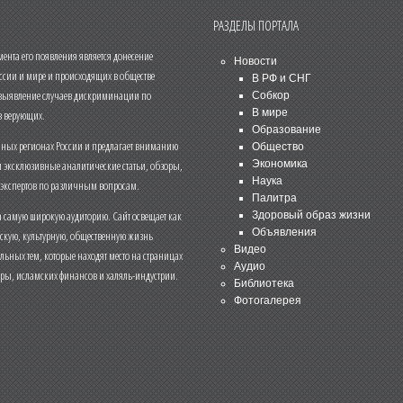
РАЗДЕЛЫ ПОРТАЛА
нта его появления является донесение
Новости
ссии и мире и происходящих в обществе
В РФ и СНГ
 выявление случаев дискриминации по
Собкор
В мире
 верующих.
Образование
чных регионах России и предлагает вниманию
Общество
и эксклюзивные аналитические статьи, обзоры,
Экономика
Наука
 экспертов по различным вопросам.
Палитра
 самую широкую аудиторию. Сайт освещает как
Здоровый образ жизни
Объявления
ескую, культурную, общественную жизнь
Видео
льных тем, которые находят место на страницах
Аудио
еры, исламских финансов и халяль-индустрии.
Библиотека
Фотогалерея