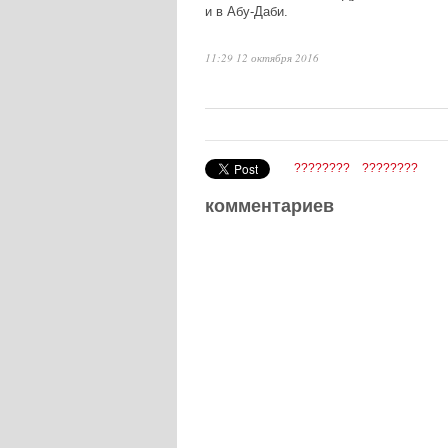
и в Абу-Даби.
11:29 12 октября 2016
????????
????????
комментариев