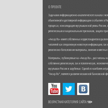
О ПРОЕКТЕ
Задачами информационно-аналитического канала с моме
объективной и достоверной информации о событиях в Ро
процессах, консолидация мусульманской уммы России,
религиозным и национальным признакам, защита прав
«Ансар.Ru» имеет собственных корреспондентов в разли
читателей как оперативную новостную информацию, так 
религиозно-богословские материалы, мнения известных
Материалы, публикуемые на «Ансар.Ru», рассчитаны на
собственно религиозную, так и политическую, экономич
мусульман России и зарубежья. Одной из наиболее актуа
"Ансар.Ru", является развитие исламской банковской сф
ВОЗРАСТНАЯ КАТЕГОРИЯ САЙТА
18+