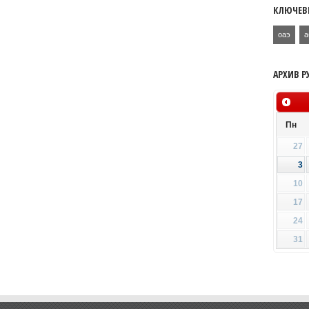
КЛЮЧЕВ
оаэ
а
АРХИВ Р
Пн
27
3
10
17
24
31