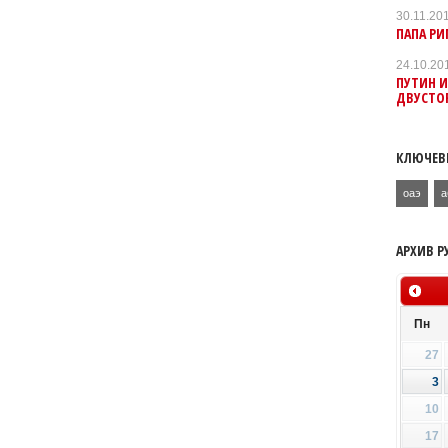
30.11.20
ПАПА РИ
24.10.20
ПУТИН И
ДВУСТО
КЛЮЧЕВ
оаэ
а
АРХИВ Р
Пн
27
3
10
17