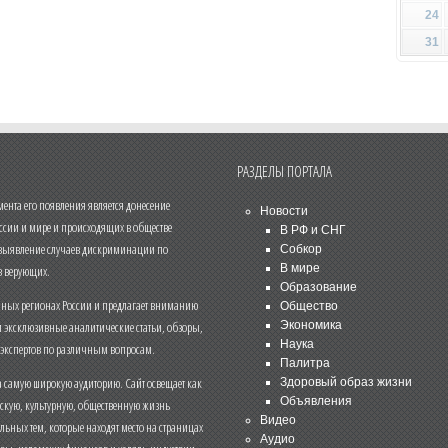
24
31
РАЗДЕЛЫ ПОРТАЛА
нта его появления является донесение
Новости
ссии и мире и происходящих в обществе
В РФ и СНГ
 выявление случаев дискриминации по
Собкор
В мире
 верующих.
Образование
чных регионах России и предлагает вниманию
Общество
и эксклюзивные аналитические статьи, обзоры,
Экономика
Наука
 экспертов по различным вопросам.
Палитра
 самую широкую аудиторию. Сайт освещает как
Здоровый образ жизни
Объявления
ескую, культурную, общественную жизнь
Видео
льных тем, которые находят место на страницах
Аудио