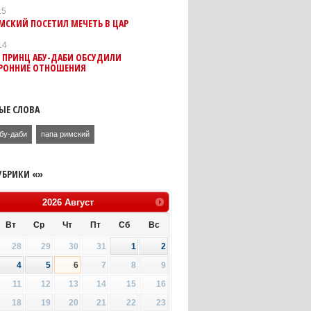
15
МСКИЙ ПОСЕТИЛ МЕЧЕТЬ В ЦАР
14
 ПРИНЦ АБУ-ДАБИ ОБСУДИЛИ
РОННИЕ ОТНОШЕНИЯ
ЫЕ СЛОВА
бу-даби
папа римский
УБРИКИ «»
2026
Август
Вт
Ср
Чт
Пт
Сб
Вс
28
29
30
31
1
2
4
5
6
7
8
9
11
12
13
14
15
16
18
19
20
21
22
23