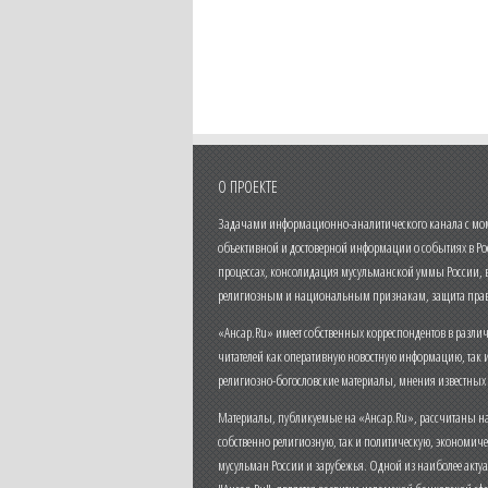
О ПРОЕКТЕ
Задачами информационно-аналитического канала с моме
объективной и достоверной информации о событиях в Ро
процессах, консолидация мусульманской уммы России,
религиозным и национальным признакам, защита прав
«Ансар.Ru» имеет собственных корреспондентов в разли
читателей как оперативную новостную информацию, так 
религиозно-богословские материалы, мнения известных
Материалы, публикуемые на «Ансар.Ru», рассчитаны на
собственно религиозную, так и политическую, экономич
мусульман России и зарубежья. Одной из наиболее актуа