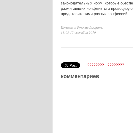
законодательных норм, которые обеспе
разжигающих конфликты и провоцирую
представителями разных конфессий.
Источник: Русские Эмираты
18:05 15 сентября 2016
????????
????????
комментариев