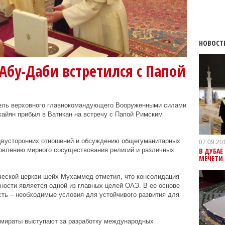
НОВОСТ
бу-Даби встретился с Папой
тель верховного главнокомандующего Вооруженными силами
хайян
прибыл в Ватикан на встречу с Папой Римским
двусторонних отношений и обсуждению общегуманитарных
07.09.20
В ДУБА
новлению мирного сосуществования религий и различных
МЕЧЕТИ
ческой церкви шейх Мухаммед отметил, что консолидация
ности является одной из главных целей ОАЭ. В ее основе
сть – необходимые условия для устойчивого развития для
Эмираты выступают за разработку международных