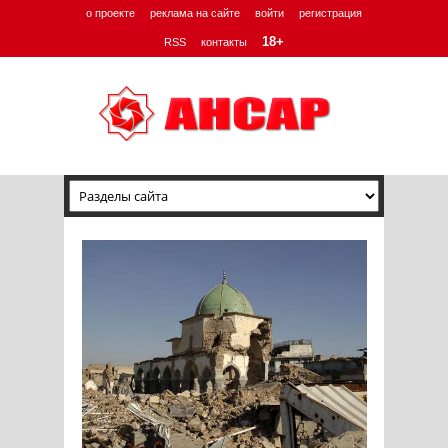
о проекте
реклама на сайте
войти
регистрация
18+
RSS
контакты