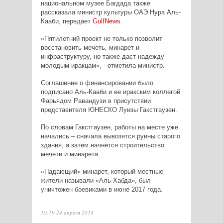
национальном музее Багдада также
рассказала министр культуры ОАЭ Нура Аль-
Кааби, передает
GulfNews
.
«Пятилетний проект не только позволит
восстановить мечеть, минарет и
инфраструктуру, но также даст надежду
молодым иракцам», - отметила министр.
Соглашение о финансировании было
подписано Аль-Кааби и ее иракским коллегой
Фарьядом Равандузи в присутствии
представителя ЮНЕСКО Луизы Гакстгаузен.
По словам Гакстгаузен, работы на месте уже
начались – сначала вывозятся руины старого
здания, а затем начнется строительство
мечети и минарета.
«Падающий» минарет, который местные
жители называли «Аль-Хабда», был
уничтожен боевиками в июне 2017 года.
10:19 24 апреля 2018