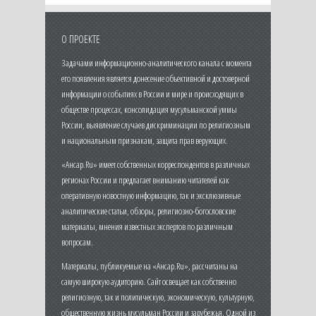
О ПРОЕКТЕ
Задачами информационно-аналитического канала с момента
его появления является донесение объективной и достоверной
информации о событиях в России и мире и происходящих в
обществе процессах, консолидация мусульманской уммы
России, выявление случаев дискриминации по религиозным
и национальным признакам, защита прав верующих.
«Ансар.Ru» имеет собственных корреспондентов в различных
регионах России и предлагает вниманию читателей как
оперативную новостную информацию, так и эксклюзивные
аналитические статьи, обзоры, религиозно-богословские
материалы, мнения известных экспертов по различным
вопросам.
Материалы, публикуемые на «Ансар.Ru», рассчитаны на
самую широкую аудиторию. Сайт освещает как собственно
религиозную, так и политическую, экономическую, культурную,
общественную жизнь мусульман России и зарубежья. Одной из