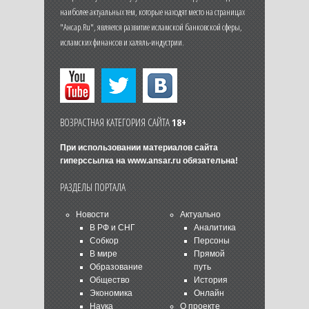
наиболее актуальных тем, которые находят место на страницах
"Ансар.Ru", является развитие исламской банковской сферы,
исламских финансов и халяль-индустрии.
ВОЗРАСТНАЯ КАТЕГОРИЯ САЙТА
18+
При использовании материалов сайта
гиперссылка на
www.ansar.ru
обязательна!
РАЗДЕЛЫ ПОРТАЛА
Новости
Актуально
В РФ и СНГ
Аналитика
Собкор
Персоны
В мире
Прямой
Образование
путь
Общество
История
Экономика
Онлайн
Наука
О проекте