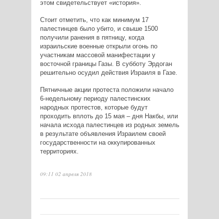
этом свидетельствует «история».
Стоит отметить, что как минимум 17
палестинцев было убито, и свыше 1500
получили ранения в пятницу, когда
израильские военные открыли огонь по
участникам массовой манифестации у
восточной границы Газы. В субботу Эрдоган
решительно осудил действия Израиля в Газе.
Пятничные акции протеста положили начало
6-недельному периоду палестинских
народных протестов, которые будут
проходить вплоть до 15 мая – дня Накбы, или
начала исхода палестинцев из родных земель
в результате объявления Израилем своей
государственности на оккупированных
территориях.
09:11 02 апреля 2018