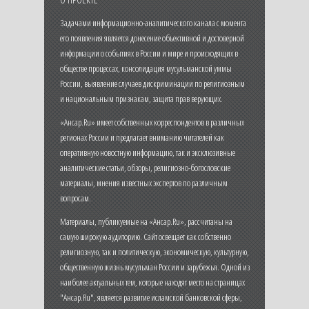
Задачами информационно-аналитического канала с момента
его появления является донесение объективной и достоверной
информации о событиях в России и мире и происходящих в
обществе процессах, консолидация мусульманской уммы
России, выявление случаев дискриминации по религиозным
и национальным признакам, защита прав верующих.
«Ансар.Ru» имеет собственных корреспондентов в различных
регионах России и предлагает вниманию читателей как
оперативную новостную информацию, так и эксклюзивные
аналитические статьи, обзоры, религиозно-богословские
материалы, мнения известных экспертов по различным
вопросам.
Материалы, публикуемые на «Ансар.Ru», рассчитаны на
самую широкую аудиторию. Сайт освещает как собственно
религиозную, так и политическую, экономическую, культурную,
общественную жизнь мусульман России и зарубежья. Одной из
наиболее актуальных тем, которые находят место на страницах
"Ансар.Ru", является развитие исламской банковской сферы,