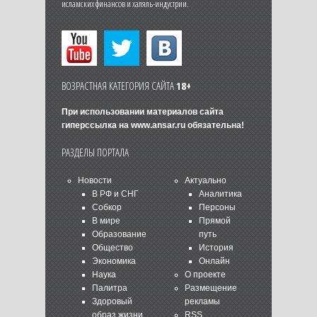
исламских финансов и халяль-индустрии.
ВОЗРАСТНАЯ КАТЕГОРИЯ САЙТА
18+
При использовании материалов сайта
гиперссылка на
www.ansar.ru
обязательна!
РАЗДЕЛЫ ПОРТАЛА
Новости
Актуально
В РФ и СНГ
Аналитика
Собкор
Персоны
В мире
Прямой
Образование
путь
Общество
История
Экономика
Онлайн
Наука
О проекте
Палитра
Размещение
Здоровый
рекламы
образ жизни
RSS