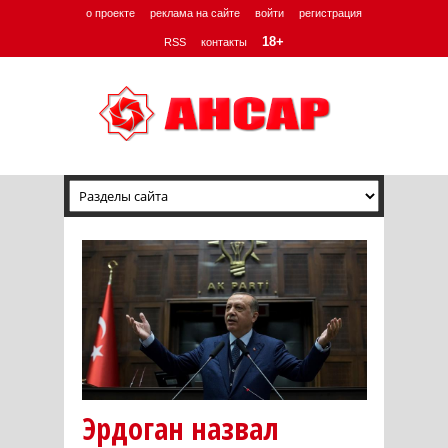
о проекте
реклама на сайте
войти
регистрация
18+
RSS
контакты
Эрдоган назвал