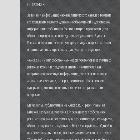
О ПРОЕКТЕ
Задачами информационно-аналитического канала с момента
его появления является донесение объективной и достоверной
информации о событиях в России и мире и происходящих в
обществе процессах, консолидация мусульманской уммы
России, выявление случаев дискриминации по религиозным
и национальным признакам, защита прав верующих.
«Ансар.Ru» имеет собственных корреспондентов в различных
регионах России и предлагает вниманию читателей как
оперативную новостную информацию, так и эксклюзивные
аналитические статьи, обзоры, религиозно-богословские
материалы, мнения известных экспертов по различным
вопросам.
Материалы, публикуемые на «Ансар.Ru», рассчитаны на
самую широкую аудиторию. Сайт освещает как собственно
религиозную, так и политическую, экономическую, культурную,
общественную жизнь мусульман России и зарубежья. Одной из
наиболее актуальных тем, которые находят место на страницах
"Ансар.Ru", является развитие исламской банковской сферы,