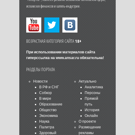
исламских финансов и халяль-индустрии.
ВОЗРАСТНАЯ КАТЕГОРИЯ САЙТА
18+
При использовании материалов сайта
гиперссылка на
www.ansar.ru
обязательна!
РАЗДЕЛЫ ПОРТАЛА
Новости
Актуально
В РФ и СНГ
Аналитика
Собкор
Персоны
В мире
Прямой
Образование
путь
Общество
История
Экономика
Онлайн
Наука
О проекте
Палитра
Размещение
Здоровый
рекламы