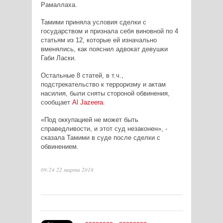
Рамаллаха.
Тамими приняла условия сделки с
государством и признала себя виновной по 4
статьям из 12, которые ей изначально
вменялись, как пояснил адвокат девушки
Габи Ласки.
Остальные 8 статей, в т.ч.,
подстрекательство к терроризму и актам
насилия, были сняты стороной обвинения,
сообщает
Al
Jazeera
.
«Под оккупацией не может быть
справедливости, и этот суд незаконен», -
сказала Тамими в суде после сделки с
обвинением.
09:24 22 марта 2018