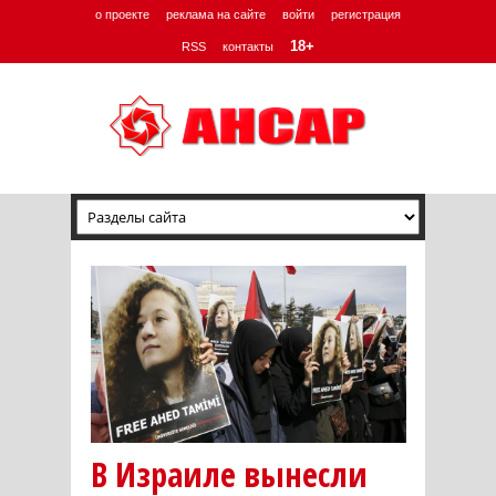
о проекте
реклама на сайте
войти
регистрация
18+
RSS
контакты
В Израиле вынесли