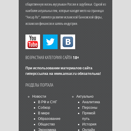
общественную жизнь мусульман России и зарубежья. Одной из
наиболее актуальных тем, которые находят место на страницах
"Ансар.Ru", является развитие исламской банковской сферы,
исламских финансов и халяль-индустрии.
ВОЗРАСТНАЯ КАТЕГОРИЯ САЙТА
18+
При использовании материалов сайта
гиперссылка на
www.ansar.ru
обязательна!
РАЗДЕЛЫ ПОРТАЛА
Новости
Актуально
В РФ и СНГ
Аналитика
Собкор
Персоны
В мире
Прямой
Образование
путь
Общество
История
Экономика
Онлайн