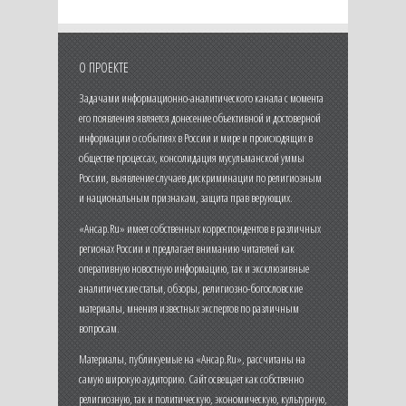
О ПРОЕКТЕ
Задачами информационно-аналитического канала с момента
его появления является донесение объективной и достоверной
информации о событиях в России и мире и происходящих в
обществе процессах, консолидация мусульманской уммы
России, выявление случаев дискриминации по религиозным
и национальным признакам, защита прав верующих.
«Ансар.Ru» имеет собственных корреспондентов в различных
регионах России и предлагает вниманию читателей как
оперативную новостную информацию, так и эксклюзивные
аналитические статьи, обзоры, религиозно-богословские
материалы, мнения известных экспертов по различным
вопросам.
Материалы, публикуемые на «Ансар.Ru», рассчитаны на
самую широкую аудиторию. Сайт освещает как собственно
религиозную, так и политическую, экономическую, культурную,