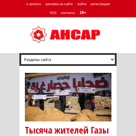
о проекте
реклама на сайте
войти
регистрация
18+
RSS
контакты
Тысяча жителей Газы