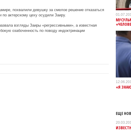
шмире, похвалили девушку за смелое решение отказаться
01.07.20
и по актерскому цеху осудили Заиру.
МУСУЛЬМ
«ЧЕЛОВЕ
азвала взгляды Заиры «регрессивными», а известная
бокую озабоченность по поводу индоктринации
12.06.20
«Я ЗНАЮ
ЕЩЕ НОВ
20.03.20
ИЗВЕСТН