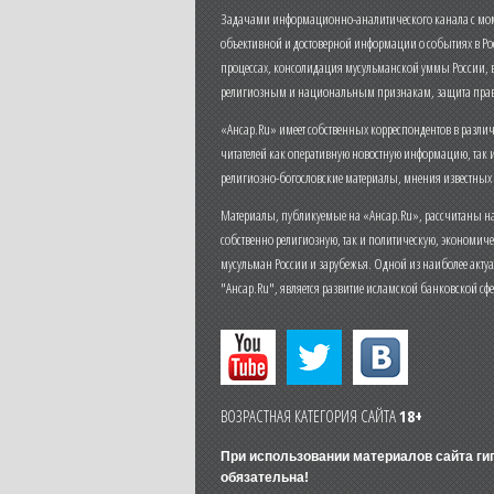
Задачами информационно-аналитического канала с моме
объективной и достоверной информации о событиях в Ро
процессах, консолидация мусульманской уммы России,
религиозным и национальным признакам, защита прав
«Ансар.Ru» имеет собственных корреспондентов в разли
читателей как оперативную новостную информацию, так 
религиозно-богословские материалы, мнения известных
Материалы, публикуемые на «Ансар.Ru», рассчитаны на
собственно религиозную, так и политическую, экономич
мусульман России и зарубежья. Одной из наиболее актуа
"Ансар.Ru", является развитие исламской банковской сф
ВОЗРАСТНАЯ КАТЕГОРИЯ САЙТА
18+
При использовании материалов сайта г
обязательна!