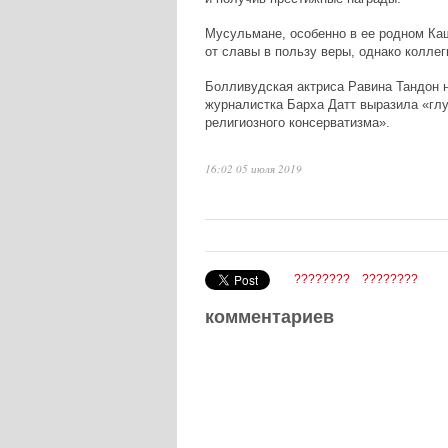
Мусульмане, особенно в ее родном Ка
от славы в пользу веры, однако коллег
Болливудская актриса Равина Тандон н
журналистка Барха Датт выразила «глу
религиозного консерватизма».
16:02 05 июля 2019
????????
????????
комментариев