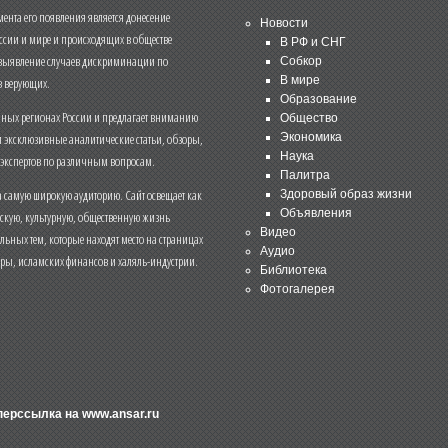
нта его появления является донесение
Новости
ссии и мире и происходящих в обществе
В РФ и СНГ
 выявление случаев дискриминации по
Собкор
В мире
 верующих.
Образование
чных регионах России и предлагает вниманию
Общество
и эксклюзивные аналитические статьи, обзоры,
Экономика
Наука
 экспертов по различным вопросам.
Палитра
 самую широкую аудиторию. Сайт освещает как
Здоровый образ жизни
Объявления
ескую, культурную, общественную жизнь
Видео
льных тем, которые находят место на страницах
Аудио
еры, исламских финансов и халяль-индустрии.
Библиотека
Фотогалерея
иперссылка на
www.ansar.ru