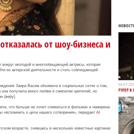
НОВОСТ
 отказалась от шоу-бизнеса и
л вокруг молодой и многообещающей актрисы, которая
йти из актерской деятельности и стать соблюдающей
04.07.20
ождения Заира Васим объявила в социальных сетях о том,
РЭПЕР В
и она получила много любви и симпатии зрителей, но
н (веру).
нила, что больше не хочет сниматься в фильмах и намерена
ы «вспомнить о цели нашего сотворения», передает
Al
тском возрасте, снявшись в нескольких известных картинах