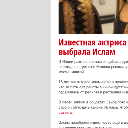
Известная актриса
выбрала Ислам
В Индии разгорелся настоящий сканда
неожиданно для шоу-бизнеса решила у
мусульманкой.
18-летняя актриса кашмирского происх
что за пять лет работы в киноиндустри
отдалилась от религии и растеряла има
В своей записи в соцсетях Заира пояс
строго соблюдать каноны Ислама, чтоб
Jazeera
.
Васим приобрела известность еще в де
и получив престижные награды.