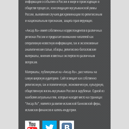
информации о событиях в России и мире и происходящих в
обществе процессах, консолидация мусульманской уммы
России, выявление случаев дискриминации по религиозным
и национальным признакам, защита прав верующих.
«Ансар.Ru» имеет собственных корреспондентов в различных
регионах России и предлагает вниманию читателей как
оперативную новостную информацию, так и эксклюзивные
аналитические статьи, обзоры, религиозно-богословские
материалы, мнения известных экспертов по различным
вопросам.
Материалы, публикуемые на «Ансар.Ru», рассчитаны на
самую широкую аудиторию. Сайт освещает как собственно
религиозную, так и политическую, экономическую, культурную,
общественную жизнь мусульман России и зарубежья. Одной из
наиболее актуальных тем, которые находят место на страницах
"Ансар.Ru", является развитие исламской банковской сферы,
исламских финансов и халяль-индустрии.