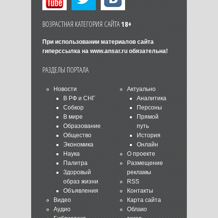
ВОЗРАСТНАЯ КАТЕГОРИЯ САЙТА
18+
При использовании материалов сайта
гиперссылка на
www.ansar.ru
обязательна!
РАЗДЕЛЫ ПОРТАЛА
Новости
Актуально
В РФ и СНГ
Аналитика
Собкор
Персоны
В мире
Прямой
Образование
путь
Общество
История
Экономика
Онлайн
Наука
О проекте
Палитра
Размещение
Здоровый
рекламы
образ жизни
RSS
Объявления
Контакты
Видео
Карта сайта
Аудио
Облако