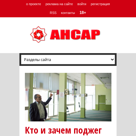
о проекте
реклама на сайте
войти
регистрация
18+
RSS
контакты
Кто и зачем поджег