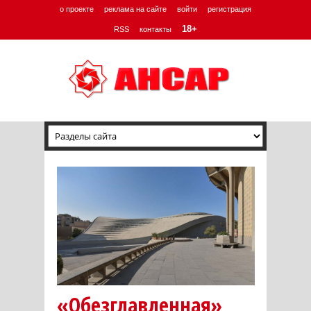
о проекте
реклама на сайте
войти
регистрация
18+
RSS
контакты
«Обезглавленная»