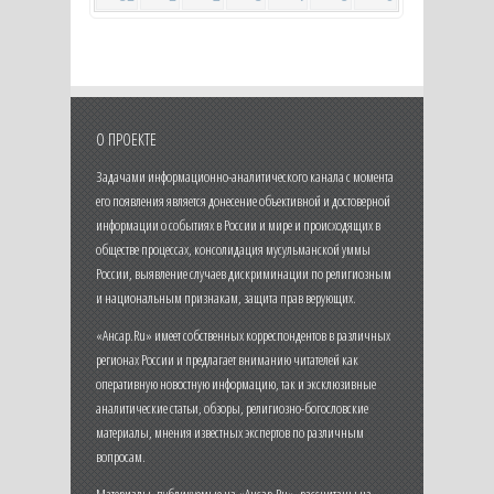
О ПРОЕКТЕ
Задачами информационно-аналитического канала с момента
его появления является донесение объективной и достоверной
информации о событиях в России и мире и происходящих в
обществе процессах, консолидация мусульманской уммы
России, выявление случаев дискриминации по религиозным
и национальным признакам, защита прав верующих.
«Ансар.Ru» имеет собственных корреспондентов в различных
регионах России и предлагает вниманию читателей как
оперативную новостную информацию, так и эксклюзивные
аналитические статьи, обзоры, религиозно-богословские
материалы, мнения известных экспертов по различным
вопросам.
Материалы, публикуемые на «Ансар.Ru», рассчитаны на