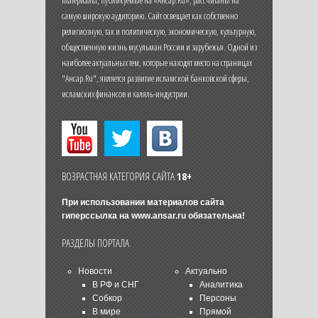
самую широкую аудиторию. Сайт освещает как собственно
религиозную, так и политическую, экономическую, культурную,
общественную жизнь мусульман России и зарубежья. Одной из
наиболее актуальных тем, которые находят место на страницах
"Ансар.Ru", является развитие исламской банковской сферы,
исламских финансов и халяль-индустрии.
ВОЗРАСТНАЯ КАТЕГОРИЯ САЙТА
18+
При использовании материалов сайта
гиперссылка на
www.ansar.ru
обязательна!
РАЗДЕЛЫ ПОРТАЛА
Новости
Актуально
В РФ и СНГ
Аналитика
Собкор
Персоны
В мире
Прямой