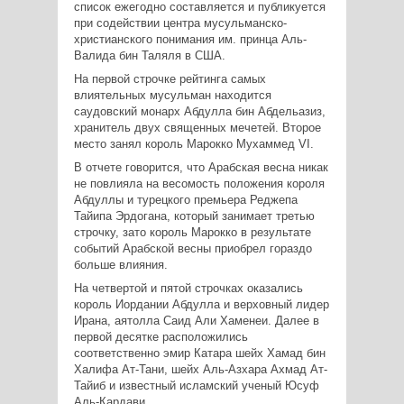
список ежегодно составляется и публикуется
при содействии центра мусульманско-
христианского понимания им. принца Аль-
Валида бин Таляля в США.
На первой строчке рейтинга самых
влиятельных мусульман находится
саудовский монарх Абдулла бин Абдельазиз,
хранитель двух священных мечетей. Второе
место занял король Марокко Мухаммед
VI
.
В отчете говорится, что Арабская весна никак
не повлияла на весомость положения короля
Абдуллы и турецкого премьера Реджепа
Тайипа Эрдогана, который занимает третью
строчку, зато король Марокко в результате
событий Арабской весны приобрел гораздо
больше влияния.
На четвертой и пятой строчках оказались
король Иордании Абдулла и верховный лидер
Ирана, аятолла Саид Али Хаменеи. Далее в
первой десятке расположились
соответственно эмир Катара шейх Хамад бин
Халифа Ат-Тани, шейх Аль-Азхара Ахмад Ат-
Тайиб и известный исламский ученый Юсуф
Аль-Кардави.