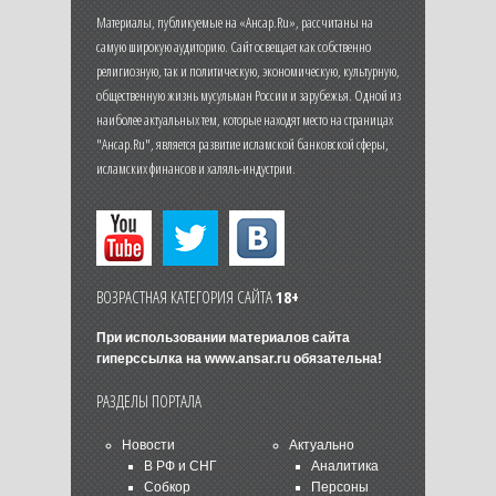
Материалы, публикуемые на «Ансар.Ru», рассчитаны на
самую широкую аудиторию. Сайт освещает как собственно
религиозную, так и политическую, экономическую, культурную,
общественную жизнь мусульман России и зарубежья. Одной из
наиболее актуальных тем, которые находят место на страницах
"Ансар.Ru", является развитие исламской банковской сферы,
исламских финансов и халяль-индустрии.
ВОЗРАСТНАЯ КАТЕГОРИЯ САЙТА
18+
При использовании материалов сайта
гиперссылка на
www.ansar.ru
обязательна!
РАЗДЕЛЫ ПОРТАЛА
Новости
Актуально
В РФ и СНГ
Аналитика
Собкор
Персоны