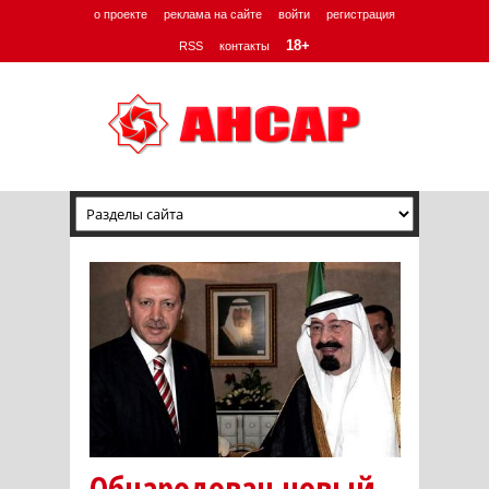
о проекте
реклама на сайте
войти
регистрация
18+
RSS
контакты
Обнародован новый