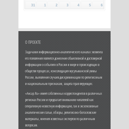
31
1
2
3
4
5
6
О ПРОЕКТЕ
Задачами информационно-аналитического канала с момента
его появления является донесение объективной и достоверной
информации о событиях в России и мире и происходящих в
обществе процессах, консолидация мусульманской уммы
России, выявление случаев дискриминации по религиозным
и национальным признакам, защита прав верующих.
«Ансар.Ru» имеет собственных корреспондентов в различных
регионах России и предлагает вниманию читателей как
оперативную новостную информацию, так и эксклюзивные
аналитические статьи, обзоры, религиозно-богословские
материалы, мнения известных экспертов по различным
вопросам.