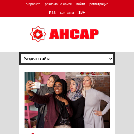
о проекте
реклама на сайте
войти
регистрация
18+
RSS
контакты