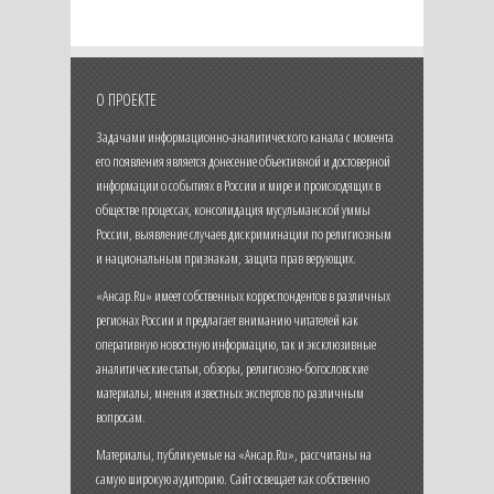
О ПРОЕКТЕ
Задачами информационно-аналитического канала с момента
его появления является донесение объективной и достоверной
информации о событиях в России и мире и происходящих в
обществе процессах, консолидация мусульманской уммы
России, выявление случаев дискриминации по религиозным
и национальным признакам, защита прав верующих.
«Ансар.Ru» имеет собственных корреспондентов в различных
регионах России и предлагает вниманию читателей как
оперативную новостную информацию, так и эксклюзивные
аналитические статьи, обзоры, религиозно-богословские
материалы, мнения известных экспертов по различным
вопросам.
Материалы, публикуемые на «Ансар.Ru», рассчитаны на
самую широкую аудиторию. Сайт освещает как собственно