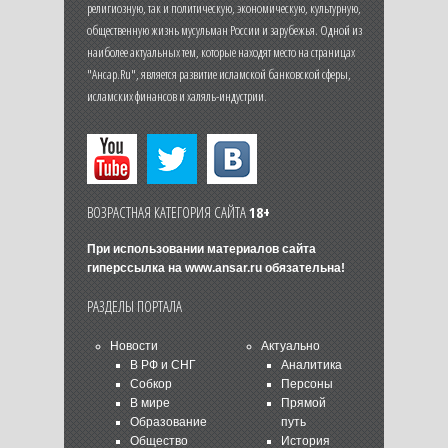
религиозную, так и политическую, экономическую, культурную,
общественную жизнь мусульман России и зарубежья. Одной из
наиболее актуальных тем, которые находят место на страницах
"Ансар.Ru", является развитие исламской банковской сферы,
исламских финансов и халяль-индустрии.
ВОЗРАСТНАЯ КАТЕГОРИЯ САЙТА
18+
При использовании материалов сайта
гиперссылка на
www.ansar.ru
обязательна!
РАЗДЕЛЫ ПОРТАЛА
Новости
Актуально
В РФ и СНГ
Аналитика
Собкор
Персоны
В мире
Прямой
Образование
путь
Общество
История