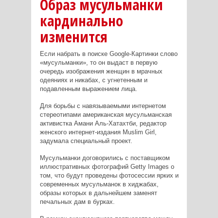
Образ мусульманки
кардинально
изменится
Если набрать в поиске
Google
-Картинки слово
«мусульманки», то он выдаст в первую
очередь изображения женщин в мрачных
одеяниях и никабах, с угнетенным и
подавленным выражением лица.
Для борьбы с навязываемыми интернетом
стереотипами американская мусульманская
активистка Амани Аль-Хатахтби, редактор
женского интернет-издания
Muslim Girl
,
задумала специальный проект.
Мусульманки договорились с поставщиком
иллюстративных фотографий
Getty
Images
о
том, что будут проведены фотосессии ярких и
современных мусульманок в хиджабах,
образы которых в дальнейшем заменят
печальных дам в бурках.